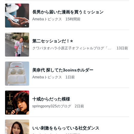
長男から届いた漫画を買うミッション
Amebaトピックス
15時間前
第二セッションだ！⭐️
クワバタオハラ小原正子オフィシャルブログ「女
13日前
前。」powered by Ameba
美奈代 探してた3coinsホルダー
Amebaトピックス
1日前
十戒からだった模様
springpony325のブログ
2日前
いい刺激をもらっている社交ダンス