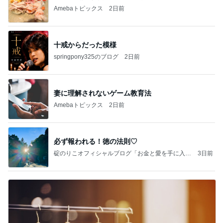
Amebaトピックス
2日前
十戒からだった模様
springpony325のブログ
2日前
妻に理解されないゲーム教育法
Amebaトピックス
2日前
必ず報われる！徳の法則♡
碇のりこオフィシャルブログ「お金と愛を手に入れ
3日前
る5つのリッチマインド」Powered by Ameba