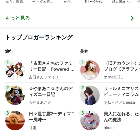
めと北欧暮ら
ゼ マダム市川
かた。
E！〜0からの
（5人家族・投
ザ
し
のほのぼのブ
家づくり〜
資・家計簿・
納
ログ
雑貨）
もっと見る
トップブロガーランキング
旅行
美容
1
1
「吉田さんちのファミ
（旧アカウント）
リー日記」Powered b
ブログ【アラフォ
y Ameba 吉田さんファ
社売却セカンドラ
吉田さんファミリー
エマの日記
ミリーオフィシャルブ
フ】
ログ
2
2
☆やまあこ☆さんのデ
リトルミニマリス
ィズニー日記
ビューティコラム 
little minimalist'
☆やまあこ☆
あねっさ／anessa
uty colum
3
3
日々是甘露2〜ディズニ
美人になれる、た
ー風味〜
んの魔法
甘露
hiromi