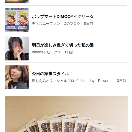
ポップマートDIMOO×ピクサー☆
ディズニーファン Dのブログ
8日前
明日が楽しみ過ぎて切った私の髪
Amebaトピックス
1日前
今日の家事スタイル！
堀ちえみオフィシャルブログ「hori-day」Powered
3日前
by Ameba