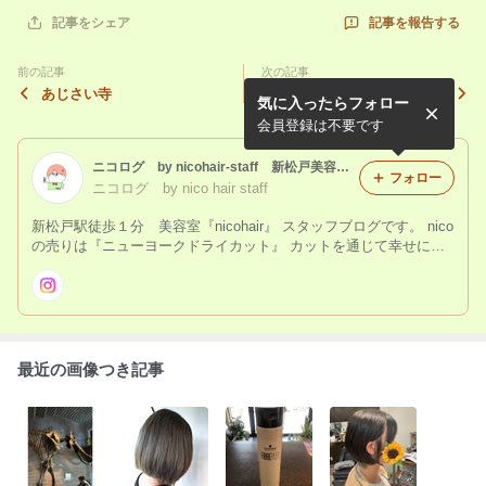
記事を報告する
記事をシェア
前の記事
次の記事
あじさい寺
グレージュカラー×ミディア
気に入ったらフォロー
ムカジュアルウルフ
会員登録は不要です
ニコログ by nicohair-staff 新松戸美容室ニコヘアー
フォロー
ニコログ by nico hair staff
新松戸駅徒歩１分 美容室『nicohair』 スタッフブログです。 nico
の売りは『ニューヨークドライカット』 カットを通じて幸せにな
ってもらいたいです☆ お店の事、髪の事、商品の説明、スタッフ
のプライベートも書いていきます☺️
最近の画像つき記事