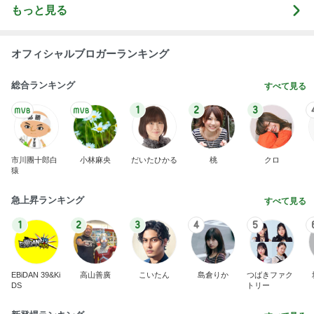
もっと見る
オフィシャルブロガーランキング
総合ランキング
すべて見る
1
2
3
市川團十郎白
小林麻央
だいたひかる
桃
クロ
猿
急上昇ランキング
すべて見る
1
2
3
4
5
EBiDAN 39&Ki
高山善廣
こいたん
島倉りか
つばきファク
DS
トリー