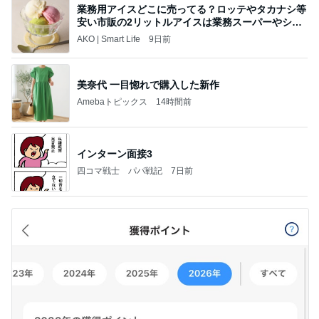
業務用アイスどこに売ってる？ロッテやタカナシ等
安い市販の2リットルアイスは業務スーパーやシャ
トレ
AKO | Smart Life
9日前
美奈代 一目惚れで購入した新作
Amebaトピックス
14時間前
インターン面接3
四コマ戦士 パパ戦記
7日前