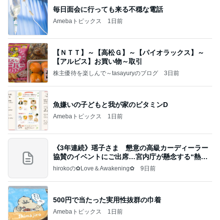
毎日面会に行っても来る不穏な電話
Amebaトピックス
1日前
【ＮＴＴ】～【高松Ｇ】～【パイオラックス】～
【アルビス】お買い物～取引
株主優待を楽しんで～tasayuryのブログ
3日前
魚嫌いの子どもと我が家のビタミンD
Amebaトピックス
1日前
《3年連続》瑶子さま 懇意の高級カーディーラー
協賛のイベントにご出席…宮内庁が懸念する“熱心
すぎ
hirokoの✿Love＆Awakening✿
9日前
500円で当たった実用性抜群の巾着
Amebaトピックス
1日前