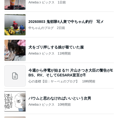
Amebaトピックス
1日前
20260803 鬼郁隊4人衆で中ちゃん釣行 写メ
中ちゃんのブログ
2日前
犬をゴリ押しする娘が着ていた服
Amebaトピックス
11時間前
今週から停電が始まる?! 片山さつき大臣の警告がE
BS、RV、そしてGESARA宣言が⁈
心の道標【旧：ヤ～ベェのブログ】
18時間前
バウムと思わなければいいという次男
Amebaトピックス
10時間前