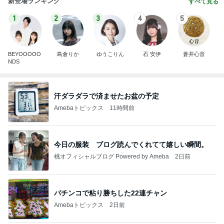
新登場ランキング
すべて見る
1
2
3
4
5
BEYOOOOO
島倉りか
ゆうこりん
石 安伊
蒼井心音
NDS
汗ダラダラで済ませたお盆の予定
Amebaトピックス
11時間前
今日の服装 ブログ読んでくれてて嬉しい瞬間。
桃オフィシャルブログ Powered by Ameba
2日前
パチンコで粘り勝ちした22連チャン
Amebaトピックス
2日前