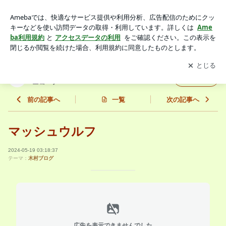
マッシュウルフ | ニコログ by nicohair-staff 新松戸美容室ニ
コヘアー
アプリをダウンロードして
ブログの更新通知
を受け取りまし
開く
ょう。
ニコログ by nicohair-staff 新松戸美容室
フォロー
ニコヘアー
前の記事へ
一覧
次の記事へ
マッシュウルフ
2024-05-19 03:18:37
テーマ：
木村ブログ
広告を表示できませんでした