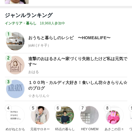
ジャンルランキング
インテリア・暮らし
18,968人参加中
1
おうちと暮らしのレシピ 〜HOME&LIFE〜
yuki (ドキ子）
2
進撃のおはるさん〜家づくり失敗したけど私は元気で
す〜
おはる
3
１００均・カルディ大好き！食いしん坊☆きらりん☆
のブログ
☆きらりん☆
4
5
6
7
8
めがねとかも
元祖サロネー
65点の暮らし
HEY OMEM
あさこの日々