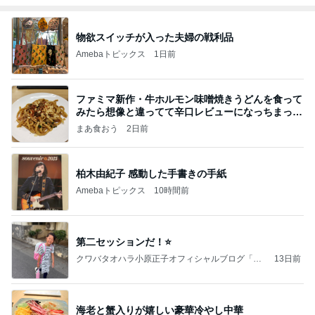
物欲スイッチが入った夫婦の戦利品
Amebaトピックス
1日前
ファミマ新作・牛ホルモン味噌焼きうどんを食って
みたら想像と違ってて辛口レビューになっちまった
話
まあ食おう
2日前
柏木由紀子 感動した手書きの手紙
Amebaトピックス
10時間前
第二セッションだ！⭐️
クワバタオハラ小原正子オフィシャルブログ「女
13日前
前。」powered by Ameba
海老と蟹入りが嬉しい豪華冷やし中華