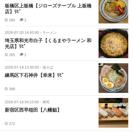
板橋区上板橋【ジローズテーブル 上板橋
店】ﾘﾋﾟ
260
2
2026-07-20 14:45:00
・
ラーメン
埼玉県和光市白子【くるまやラーメン 和
光店】ﾘﾋﾟ
265
2
2026-07-18 13:30:00
・
油そば
練馬区下石神井【幸来】ﾘﾋﾟ
398
2026-07-16 04:15:00
・
寿司
新宿区西早稲田【八幡鮨】
372