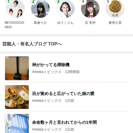
1
2
3
4
5
BEYOOOOO
島倉りか
ゆうこりん
石 安伊
蒼井心音
NDS
芸能人・有名人ブログ TOPへ
神がかってる掃除機
Amebaトピックス
12時間前
目が覚めると広がっていた娘の愛
Amebaトピックス
1日前
余命数ヶ月と言われてからの1年間
Amebaトピックス
1日前