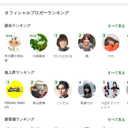
オフィシャルブロガーランキング
総合ランキング
すべて見る
1
2
3
市川團十郎白
小林麻央
だいたひかる
桃
クロ
猿
急上昇ランキング
すべて見る
1
2
3
4
5
EBiDAN 39&Ki
高山善廣
こいたん
島倉りか
つばきファク
DS
トリー
新登場ランキング
すべて見る