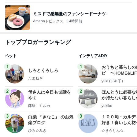
ミスドで感無量のファンシードーナツ
Amebaトピックス
14時間前
トップブロガーランキング
ペット
インテリア&DIY
1
1
おうちと暮らしの
しろとくろしろ
ピ 〜HOME&LI
たまねぎ
yuki (ドキ子）
2
2
母さんは今日も世話を
ほんとうに必要な
やく
か持たない暮らし
ep Life Simple
藤緒 ミルカ
yukiko
ンテリアのきろく
3
3
白柴 『きなこ』 のお気
１００均・カルデ
楽ブログ
好き！食いしん坊
らりん☆のブログ
ひろ☆みき
☆きらりん☆