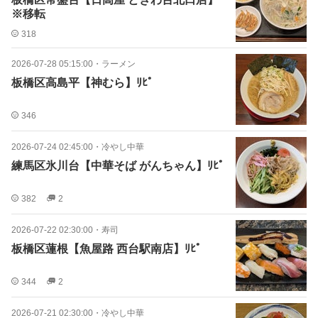
※移転
318
2026-07-28 05:15:00
・
ラーメン
板橋区高島平【神むら】ﾘﾋﾟ
346
2026-07-24 02:45:00
・
冷やし中華
練馬区氷川台【中華そば がんちゃん】ﾘﾋﾟ
382
2
2026-07-22 02:30:00
・
寿司
板橋区蓮根【魚屋路 西台駅南店】ﾘﾋﾟ
344
2
2026-07-21 02:30:00
・
冷やし中華