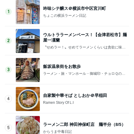
吟味シテ醸ス＠横浜市中区宮川町
1
ちょこの横浜ラーメン日記
ウルトララーメンベース！【会津若松市】麺
屋一凜蘭
2
〝せめラー！〟せめてラーメンくらいは貪欲に味わ
いたいのだ！
飯坂温泉街をお散歩
3
ラーメン・旅・マンホール・御城印・チョロＱのブ
ログ
自家製中華そば としおか＠早稲田
4
Ramen Story Of L.I
ラーメン二郎 神田神保町店 麺半分（8/5）
5
からうま中毒日記