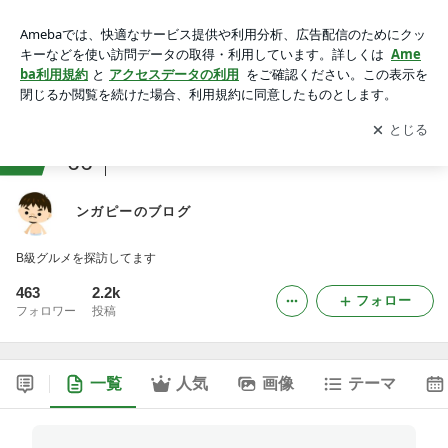
ンガピーのブログ
アプリをダウンロードして
ブログの更新通知
を受け取りまし
開く
ょう。
ranking
66
ラーメンマニアジャンル
ンガピーのブログ
B級グルメを探訪してます
463
2.2k
フォロー
フォロワー
投稿
一覧
人気
画像
テーマ