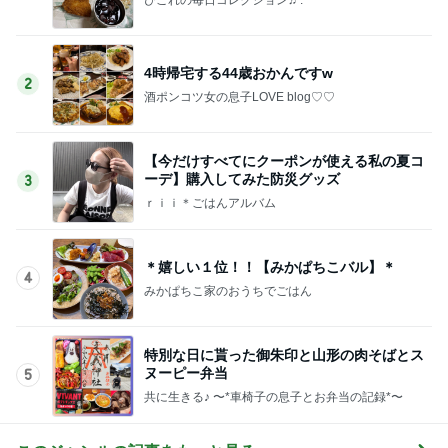
4時帰宅する44歳おかんですw
2
酒ポンコツ女の息子LOVE blog♡♡
【今だけすべてにクーポンが使える私の夏コ
ーデ】購入してみた防災グッズ
3
ｒｉｉ＊ごはんアルバム
＊嬉しい１位！！【みかぱちこバル】＊
4
みかぱちこ家のおうちでごはん
特別な日に貰った御朱印と山形の肉そばとス
ヌーピー弁当
5
共に生きる♪ 〜*車椅子の息子とお弁当の記録*〜