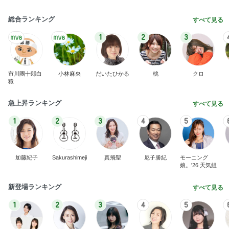
総合ランキング
すべて見る
1
2
3
市川團十郎白
小林麻央
だいたひかる
桃
クロ
猿
急上昇ランキング
すべて見る
1
2
3
4
5
加藤紀子
Sakurashimeji
真飛聖
尼子勝紀
モーニング
娘。'26 天気組
新登場ランキング
すべて見る
1
2
3
4
5