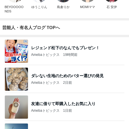
BEYOOOOO
ゆうこりん
島倉りか
MOMIママ
石 安伊
NDS
芸能人・有名人ブログ TOPへ
レジェンド松下のなんでもプレゼン！
Amebaトピックス
19時間前
ダレない生地のためのバター選びの発見
Amebaトピックス
2日前
友達に借りて即購入したお気に入り
Amebaトピックス
1日前