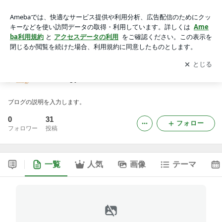
nextenergyのブログ
アプリをダウンロードして
ブログの更新通知
を受け取りまし
開く
ょう。
nextenergyのブログ
ブログの説明を入力します。
0
31
フォロー
フォロワー
投稿
一覧
人気
画像
テーマ