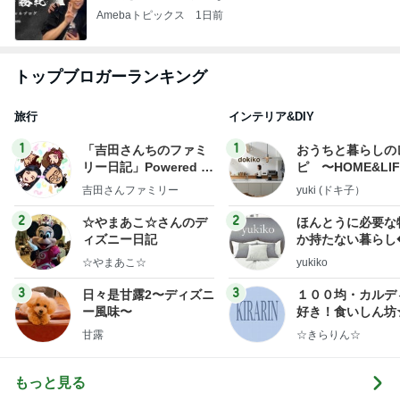
Amebaトピックス
1日前
トップブロガーランキング
旅行
インテリア&DIY
1
1
「吉田さんちのファミ
おうちと暮らしの
リー日記」Powered b
ピ 〜HOME&LI
y Ameba 吉田さんファ
吉田さんファミリー
yuki (ドキ子）
ミリーオフィシャルブ
ログ
2
2
☆やまあこ☆さんのデ
ほんとうに必要な
ィズニー日記
か持たない暮らし
ep Life Simple
☆やまあこ☆
yukiko
ンテリアのきろく
3
3
日々是甘露2〜ディズニ
１００均・カルデ
ー風味〜
好き！食いしん坊
らりん☆のブログ
甘露
☆きらりん☆
もっと見る