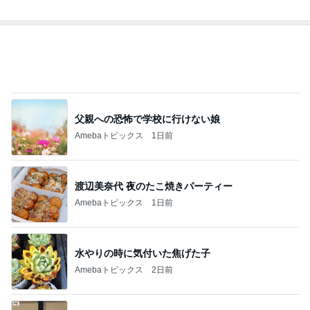
総合ランキング
すべて見る
1
2
3
市川團十郎白
小林麻央
だいたひかる
桃
クロ
猿
急上昇ランキング
すべて見る
1
2
3
4
5
加藤紀子
Sakurashimeji
真飛聖
尼子勝紀
モーニング
娘。'26 天気組
新登場ランキング
すべて見る
1
2
3
4
5