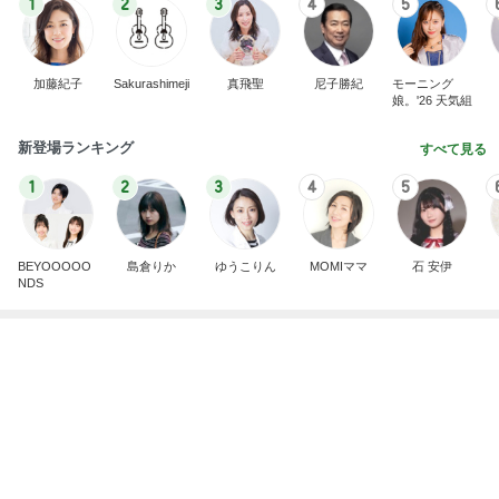
記事を読む
東MAX 毎年恒例の館山の花火大会
Amebaトピックス
1日前
オンライン限定の夏の福袋第2弾
Amebaトピックス
1日前
奥さんが反対していたという可能性
Amebaトピックス
1日前