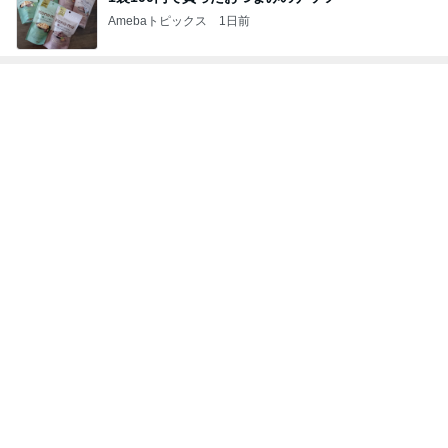
Amebaトピックス
1日前
トップブロガーランキング
インテリア&DIY
子育て
1
1
おうちと暮らしのレシ
kosodatefulな毎
ピ 〜HOME&LIFE〜
オギャ子の暴走～
yuki (ドキ子）
オギャ子
2
2
ほんとうに必要な物し
日曜日は９時まで
か持たない暮らし◆Ke
い。
ep Life Simple◆〜イ
yukiko
あべかわ
ンテリアのきろく〜
3
3
１００均・カルディ大
四十路シンパパの
好き！食いしん坊☆き
日記
らりん☆のブログ
☆きらりん☆
はやパパ
もっと見る