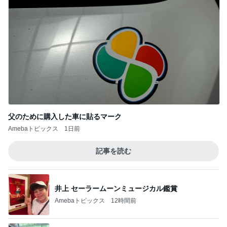
【2026夏ドラマ】Tシャツが乾くまで！オギ
ャちゃんとドラマ話ができる日が来るなん
3
て！
65点の暮らしかた。
《閲覧注意！》蛇口一体型の浄水器をつけた
結果。
4
おうちと暮らしのレシピ 〜HOME&LIFE〜
家族みんな大好きな定番の冷凍食品が半額で
すー！
5
おうちと暮らしのレシピ 〜HOME&LIFE〜
このジャンルの記事をもっと見る
次世代掃除機がやってきた！！
Amebaトピックス
13時間前