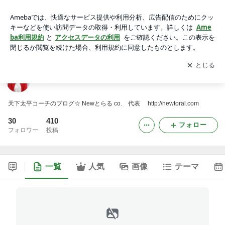
みほねーの いーのいーの♪
アプリをダウンロードして
ブログの更新通知
を受け取りまし
開く
ょう。
みほねーの いーのいーの♪
天下太平コーチのブログ☆ Newとらる co. 代表 http://newtoral.com
30
410
フォロー
フォロワー
投稿
一覧
人気
画像
テーマ