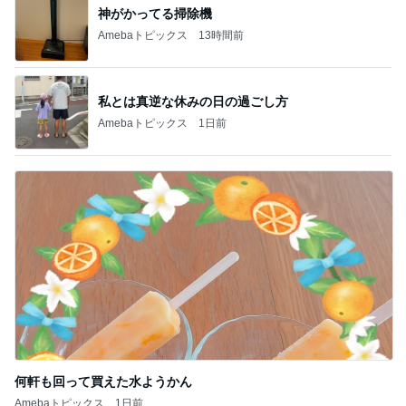
BEYOOOOO
島倉りか
ゆうこりん
MOMIママ
石 安伊
NDS
芸能人・有名人ブログ TOPへ
レジェンド松下のなんでもプレゼン！
Amebaトピックス
13時間前
期待して行ったらやっぱりフルーツ
Amebaトピックス
1日前
ヘルパー13年で得た利用者の信頼
Amebaトピックス
1日前