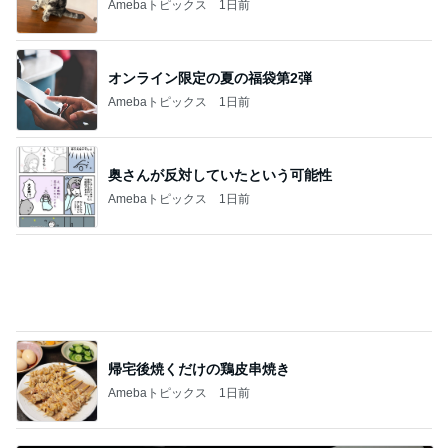
Amebaトピックス
20時間前
ジャンル人気記事ランキング
インテリア・暮らし
はじめましてと、爆笑した桃の話。
1
おうちと暮らしのレシピ 〜HOME&LIFE〜
スポ少マザー頑張ってます。買ってよかった
神アイテム
2
進撃のおはるさん〜家づくり失敗したけど私は元気
です〜