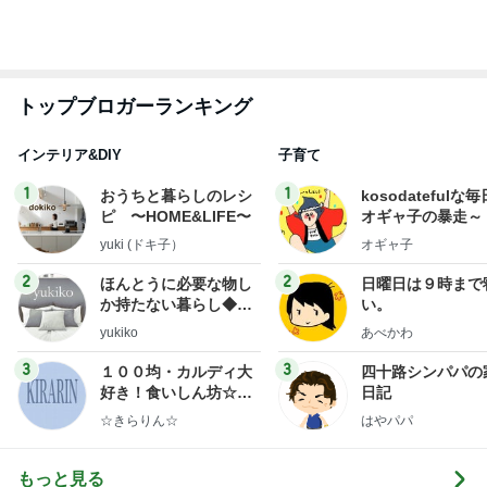
父親への恐怖で学校に行けない娘
Amebaトピックス
1日前
渡辺美奈代 夜のたこ焼きパーティー
Amebaトピックス
1日前
水やりの時に気付いた焦げた子
Amebaトピックス
2日前
神がかってる掃除機
Amebaトピックス
13時間前
私とは真逆な休みの日の過ごし方