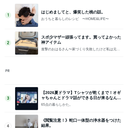
盗まれないか心配な放置ヴィトン
Amebaトピックス
2日前
だいたの夫 暑さで知育お菓子遊び
Amebaトピックス
19時間前
可愛すぎてたまらないラゲージタグ
Amebaトピックス
2日前