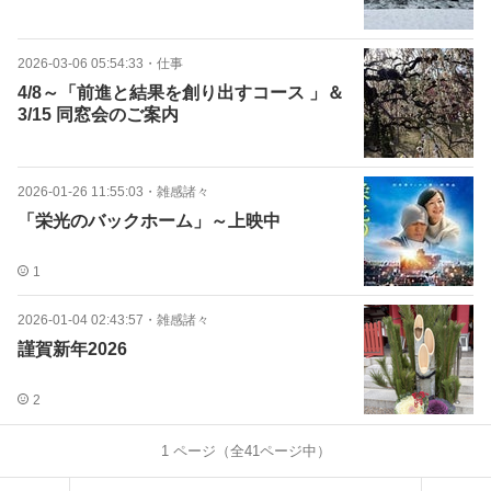
2026-03-06 05:54:33
・
仕事
4/8～「前進と結果を創り出すコース 」＆
3/15 同窓会のご案内
2026-01-26 11:55:03
・
雑感諸々
「栄光のバックホーム」～上映中
1
2026-01-04 02:43:57
・
雑感諸々
謹賀新年2026
2
1
ページ（全
41
ページ中）