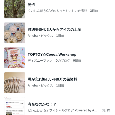
開卡
くいしんぼうCAMのもっとおいしい台湾!!!!
3日前
渡辺美奈代 3人からアイスの土産
Amebaトピックス
1日前
TOPTOY☆Cocoa Workshop
ディズニーファン Dのブログ
9日前
母が忘れ悔しい440万の保険料
Amebaトピックス
1日前
有名なのかな！？
だいたひかるオフィシャルブログ Powered by Ame
3日前
ba