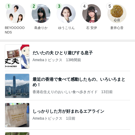
1
2
3
4
5
BEYOOOOO
島倉りか
ゆうこりん
石 安伊
蒼井心音
NDS
だいたの夫 ひとり遊びする息子
Amebaトピックス
13時間前
最近の香港で食べて感動したもの、いろいろまと
め！
香港在住えりのおいしい食べ歩きガイド
13日前
しっかりした方が好まれるエアライン
Amebaトピックス
1日前