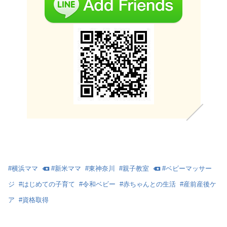
#
横浜ママ
#
新米ママ
#
東神奈川
#
親子教室
#
ベビーマッサー
ジ
#
はじめての子育て
#
令和ベビー
#
赤ちゃんとの生活
#
産前産後ケ
ア
#
資格取得