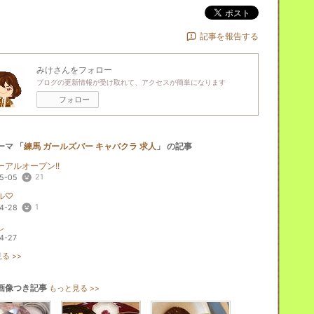
ポスト
記事を報告する
みけ
さんをフォロー
ブログの更新情報が受け取れて、アクセスが簡単になります
フォロー
ーマ 「
練馬 ガールズバー キャバクラ 求人
」 の記事
ーアルオープン!!
21
5-05
ル♡
1
4-28
し
4-27
る >>
画像つき記事
もっと見る >>