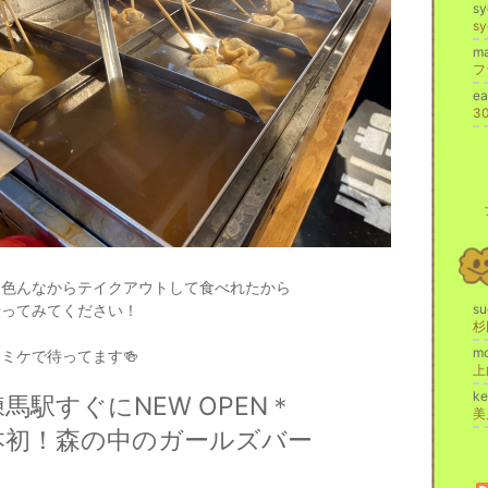
s
s
ma
フ
e
も色んなからテイクアウトして食べれたから
行ってみてください！
su
mo
ミケで待ってます🍻
k
練馬駅すぐに
NEW OPEN
＊
本初！森の中のガールズバー