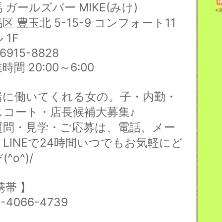
馬
ガールズバー
MIKE(
みけ
)
※
馬区
豊玉北
5-15-9
コンフォート
11
ル
1F
6915-8828
業時間
20:00
～
6:00
緒に働いてくれる女の。子・内勤・
スコート・店長候補大募集♪
質問・見学・ご応募は、電話、メー
、
LINE
で
24
時間いつでもお気軽にど
ぞ
(^o^)/
携帯
】
0-4066-4739