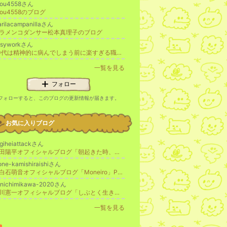
you4558さん
you4558のブログ
rilacampanillaさん
ラメンコダンサー松本真理子のブログ
asyworkさん
30代は精神的に病んでしまう前に楽すぎる職に就きませんか？
一覧を見る
フォロー
フォローすると、このブログの更新情報が届きます。
お気に入りブログ
giheiattackさん
杉田陽平オフィシャルブログ「朝起きた時、そこにアートがあれば」 Powered by Ameba
ne-kamishiraishiさん
上白石萌音オフィシャルブログ「Moneiro」Powered by Ameba
enichimikawa-2020さん
美川憲一オフィシャルブログ「しぶとく生きる」Powered by Ameba
更新
一覧を見る