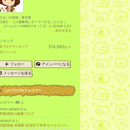
住まいの地域：
東京都
己紹介：この度練馬にオープンすることになっ
、 ガールズバーMIKEですヽ(ﾟ◇ﾟ )ﾉ 2014年５月1
..
続きを見る
ンキング
314,083
体ブログランキング
位
↑
ラ
0代ジャンル
ン
キ
ン
フォロー
アメンバーになる
グ
上
メッセージを送る
昇
このブログのフォロワー
ォロワー:
45
人
rima-seitaiinさん
馬整体院の健康ブログ
barluka1さん
西武新宿線 井荻駅 杉並区下井草ガールズバールカ(*ﾟ▽ﾟ*)