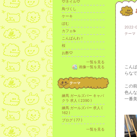
♡ネイル♡
鳥づくし
ケーキ
ぽむ
2022-0
カフェ☕️
テーマ
こんばんわ！
桜
お酢♡
一覧を見る
こん
画像一覧を見る
らなで
テーマ
この前
色ん
練馬 ガールズバー キャバ
一番美
クラ 求人 ( 2390 )
練馬 ガールズバー 求人 (
162 )
ブログ ( 77 )
一覧を見る