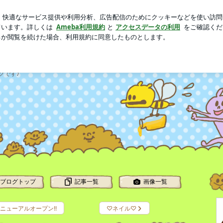
てした交渉
芸能人ブログ
人気ブログ
新規登録
ログ
IKE(みけ)のブログ
グです♪
ブログトップ
記事一覧
画像一覧
ニューアルオープン!!
♡ネイル♡