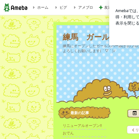
ホーム
ピグ
アメブロ
友達のお土産を巡っ
おでん | 練馬 ガールズバー MIKE(みけ)のブログ
練馬 ガールズバー M
練馬にオープンしたガールズバーみけ のブロ
よろしくお願いします( ´ ▽ ` )ﾉ
最新の記事
リニューアルオープン!!
リ
おでん