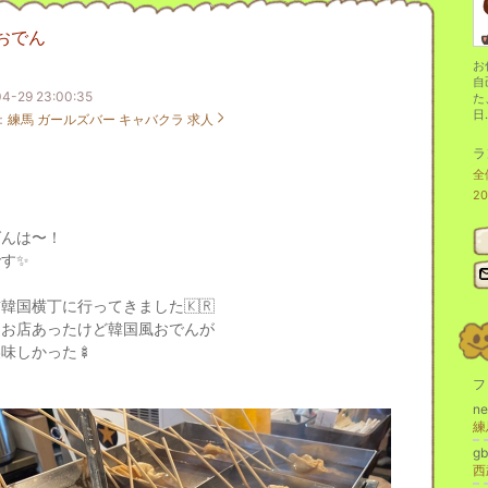
おでん
お
自
4-29 23:00:35
た
日.
：
練馬 ガールズバー キャバクラ 求人
ラ
全
2
ばんは〜！
す✨
韓国横丁に行ってきました🇰🇷
なお店あったけど韓国風おでんが
味しかった🍢
フ
ne
練
g