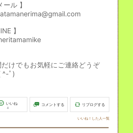
メール
】
atamanerima@gmail.com
INE
】
 neritamamike
問だけでもお気軽にご連絡どうぞ
 ^
-ﾟ
)
いいね
リブログする
コメントする
4
いいね！した人一覧