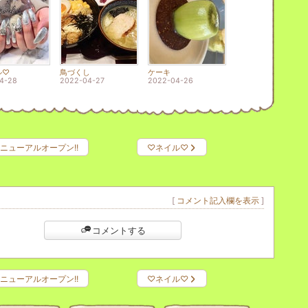
ル♡
鳥づくし
ケーキ
4-28
2022-04-27
2022-04-26
ニューアルオープン!!
♡ネイル♡
[
コメント記入欄を表示
]
コメントする
ニューアルオープン!!
♡ネイル♡