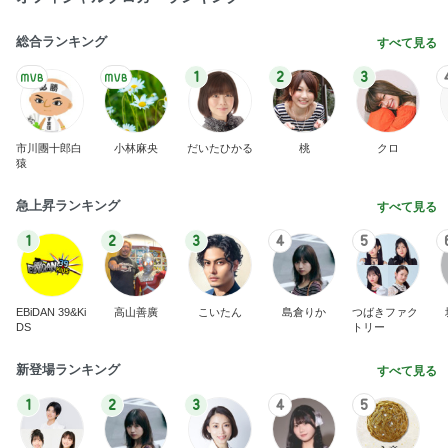
総合ランキング
すべて見る
1
2
3
市川團十郎白
小林麻央
だいたひかる
桃
クロ
猿
急上昇ランキング
すべて見る
1
2
3
4
5
EBiDAN 39&Ki
高山善廣
こいたん
島倉りか
つばきファク
DS
トリー
新登場ランキング
すべて見る
1
2
3
4
5