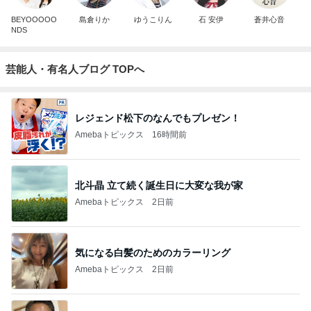
BEYOOOOO
島倉りか
ゆうこりん
石 安伊
蒼井心音
NDS
芸能人・有名人ブログ TOPへ
レジェンド松下のなんでもプレゼン！
Amebaトピックス
16時間前
北斗晶 立て続く誕生日に大変な我が家
Amebaトピックス
2日前
気になる白髪のためのカラーリング
Amebaトピックス
2日前