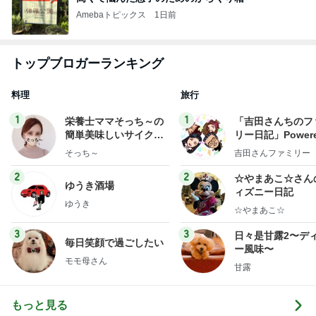
Amebaトピックス
1日前
トップブロガーランキング
料理
旅行
1
1
栄養士ママそっち～の
「吉田さんちのフ
簡単美味しいサイクル
リー日記」Powere
献立
y Ameba 吉田さ
そっち～
吉田さんファミリー
ミリーオフィシャ
ログ
2
2
☆やまあこ☆さん
ゆうき酒場
ィズニー日記
ゆうき
☆やまあこ☆
3
3
日々是甘露2〜デ
毎日笑顔で過ごしたい
ー風味〜
モモ母さん
甘露
もっと見る