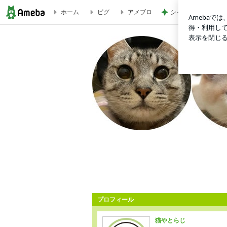
ホーム
ピグ
アメブロ
シャネル新作のヴィ
「猫やとらじ」の十猫十色
プロフィール
猫やとらじ