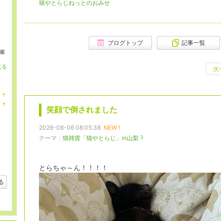
猫やとらじねっとのおみせ
ブログトップ
記事一覧
雇
見る
次
↑
ラ
↑
ン
笑顔で倒されました
ラ
キ
ン
ン
キ
2026-08-06 08:05:38
NEW !
グ
ン
上
グ
テーマ：
猫雑貨「猫やとらじ」in山梨
昇
上
昇
とらちゃ～ん！！！！
る