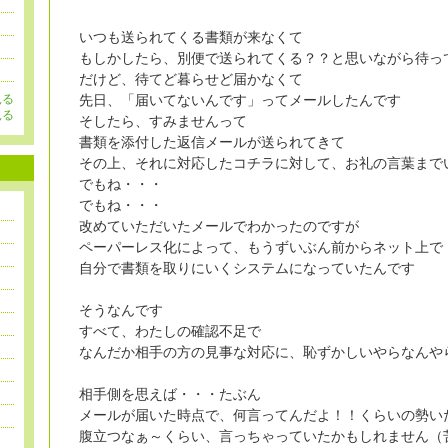
いつも送られてくる書類が来なくて
もしかしたら、別便で送られてくる？？と思いながら待っ
だけど、待てど暮らせど届かなくて
見る
先日、「届いてないんです」ってメールしたんです
見る
そしたら、すみませんって
書類を添付した返信メールが送られてきて
その上、それに対応したコチラに対して、お礼の言葉まで
でもね・・・
でもね・・・
改めていただいたメールでわかったのですが
ペーパーレス化によって、もうずいぶん前からネット上で
自分で書類を取りにいくシステムになっていたんです
そうなんです
すべて、わたしの確認不足で
なんだか相手の方の見事な対応に、恥ずかしいやらなんや
相手側を思えば・・・たぶん
メールが届いた時点で、何言ってんだよ！！くらいの勢い
腹立つなぁ～くらい、言っちゃっていたかもしれません（