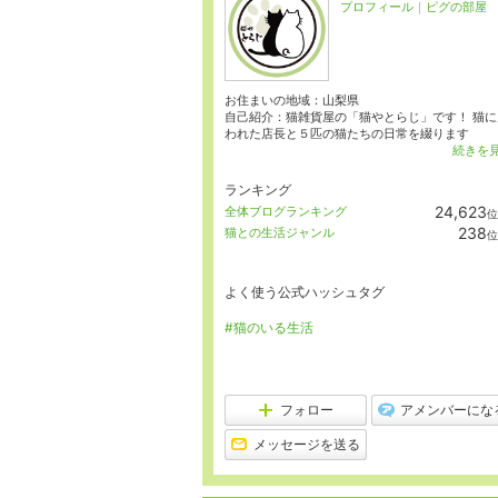
プロフィール
｜
ピグの部屋
お住まいの地域：
山梨県
自己紹介：猫雑貨屋の「猫やとらじ」です！ 猫に
われた店長と５匹の猫たちの日常を綴ります
続きを
ランキング
24,623
全体ブログランキング
位
238
猫との生活ジャンル
位
よく使う公式ハッシュタグ
#猫のいる生活
フォロー
アメンバーにな
メッセージを送る