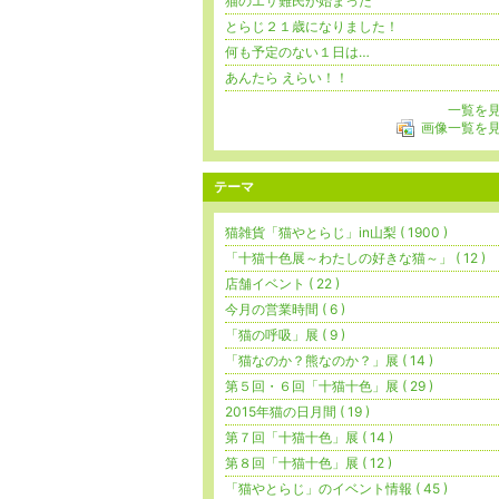
猫のエサ難民が始まった
とらじ２１歳になりました！
何も予定のない１日は…
あんたら えらい！！
一覧を
画像一覧を
テーマ
猫雑貨「猫やとらじ」in山梨 ( 1900 )
「十猫十色展～わたしの好きな猫～」 ( 12 )
店舗イベント ( 22 )
今月の営業時間 ( 6 )
「猫の呼吸」展 ( 9 )
「猫なのか？熊なのか？」展 ( 14 )
第５回・６回「十猫十色」展 ( 29 )
2015年猫の日月間 ( 19 )
第７回「十猫十色」展 ( 14 )
第８回「十猫十色」展 ( 12 )
「猫やとらじ」のイベント情報 ( 45 )