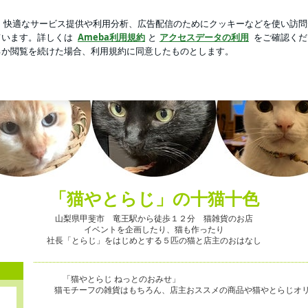
ンテージな特徴
芸能人ブログ
人気ブログ
新規登録
「猫やとらじ」の十猫十色
山梨県甲斐市 竜王駅から徒歩１２分 猫雑貨のお店
イベントを企画したり、猫も作ったり
社長「とらじ」をはじめとする５匹の猫と店主のおはなし
「猫やとらじ ねっとのおみせ」
猫モチーフの雑貨はもちろん、店主おススメの商品や猫やとらじオ