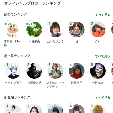
オフィシャルブロガーランキング
総合ランキング
すべて見る
1
2
3
市川團十郎白
小林麻央
だいたひかる
桃
クロ
猿
急上昇ランキング
すべて見る
1
2
3
4
5
デーモン閣下
片岡愛之助
林下清志(ビッ
沢田聖子
金沢克彦
グダディ)
新登場ランキング
すべて見る
1
2
3
4
5