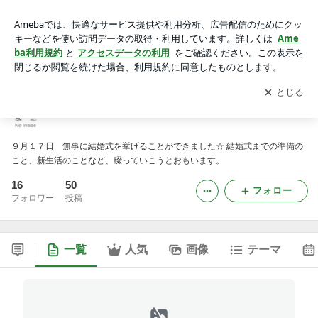
ＶＩＶＡ☆ＭＹ ＬＩＦＥ！！
アプリをダウンロードして
ブログの更新通知
を受け取りまし
開く
ょう。
ＶＩＶＡ☆ＭＹ ＬＩＦＥ！！
９月１７日 無事に結婚式を挙げることができました☆ 結婚式までの準備の
こと、新生活のことなど、綴っていこうとおもいます。
16
50
フォロー
フォロワー
投稿
一覧
人気
画像
テーマ