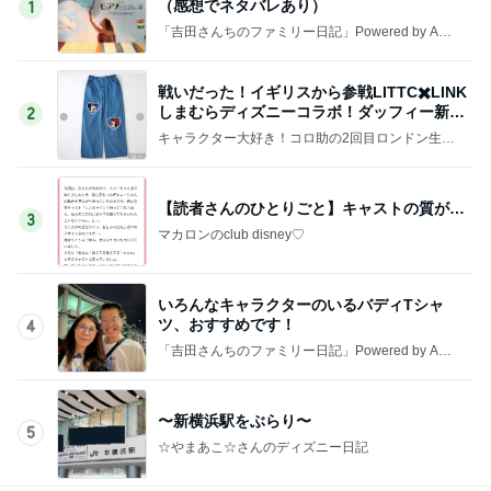
（感想でネタバレあり）
1
「吉田さんちのファミリー日記」Powered by Ame
ba 吉田さんファミリーオフィシャルブログ
戦いだった！イギリスから参戦LITTC✖️LINK
しまむらディズニーコラボ！ダッフィー新商
2
品の話
キャラクター大好き！コロ助の2回目ロンドン生活
にっき★
【読者さんのひとりごと】キャストの質が…
3
マカロンのclub disney♡
いろんなキャラクターのいるバディTシャ
ツ、おすすめです！
4
「吉田さんちのファミリー日記」Powered by Ame
ba 吉田さんファミリーオフィシャルブログ
〜新横浜駅をぶらり〜
5
☆やまあこ☆さんのディズニー日記