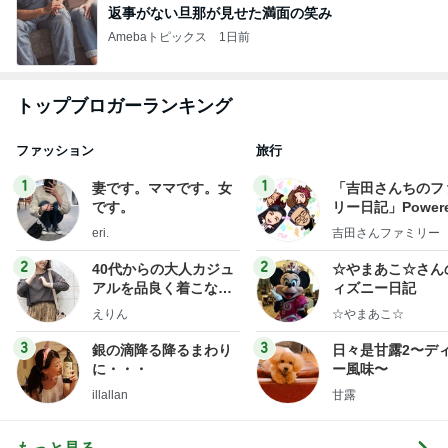
返事がない旦那が見せた満面の笑み
Amebaトピックス
1日前
トップブロガーランキング
ファッション
旅行
1
1
妻です。ママです。女
「吉田さんちのフ
です。
リー日記」Powere
y Ameba 吉田さ
eri.
吉田さんファミリー
ミリーオフィシャ
ログ
2
2
40代からの大人カジュ
☆やまあこ☆さん
アルを品良く着こなす
ィズニー日記
ファッションブログ
えりん
☆やまあこ☆
3
3
銀の滴降る降るまわり
日々是甘露2〜デ
に・・・
ー風味〜
illallan
甘露