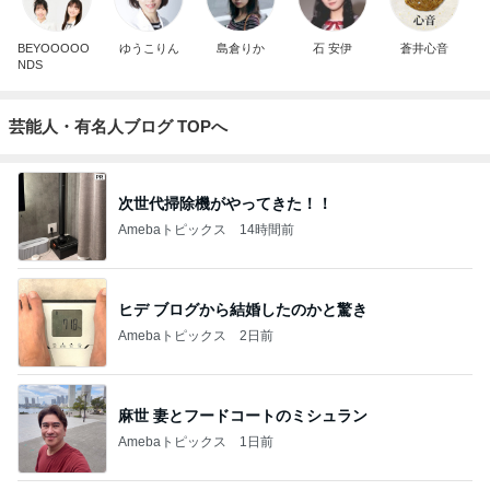
BEYOOOOO
ゆうこりん
島倉りか
石 安伊
蒼井心音
NDS
芸能人・有名人ブログ TOPへ
次世代掃除機がやってきた！！
Amebaトピックス
14時間前
ヒデ ブログから結婚したのかと驚き
Amebaトピックス
2日前
麻世 妻とフードコートのミシュラン
Amebaトピックス
1日前