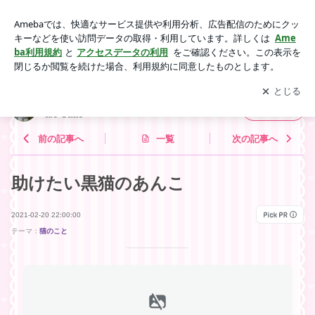
助けたい黒猫のあんこ | 福岡の猫カフェ 里親募集型保護猫×
古民家Cafe Gatto
アプリをダウンロードして
ブログの更新通知
を受け取りまし
開く
ょう。
福岡の猫カフェ 里親募集型保護猫×古民家C
フォロー
afe Gatto
前の記事へ
一覧
次の記事へ
助けたい黒猫のあんこ
2021-02-20 22:00:00
テーマ：
猫のこと