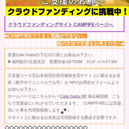
クラウドファンディングサイト CAMPIFEページへ
■CAMPFIREでうまく登録ができない。
他の方法で支援をお考えの方へ■
直接Cafe Gattoの下記の口座にお振込み下さい。
▶福岡銀行/古賀支店 普通預金/1873586 ｶﾌｪｶﾞｯﾄ ﾊｯﾄﾘ ｶｵﾙ
①支援コース②お名前③住所④連絡先⑤サイト上に載せるお名
前（数字やイニシャルでも可）を HPのお問合せフォームより
お知らせ下さい。
ホームページはこちらから⇒
Cafe Gatto HP
振込確認後、こち
らで支援金にいれさせていただきます。（CAMPFIREには支援
頂いた事を代理投稿致します
）
※サイト上に載せるお名前は代理投稿する際必ず必要です※
◇◇◇◇◇◇◇◇◇◇◇◇◇◇◇◇◇◇