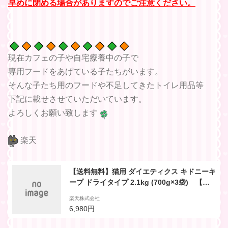
早めに閉める場合がありますのでご注意ください。
現在カフェの子や自宅療養中の子で
専用フードをあげている子たちがいます。
そんな子たち用のフードや不足してきたトイレ用品等
下記に載せさせていただいています。
よろしくお願い致します
楽天
【送料無料】猫用 ダイエティクス キドニーキ
ープ ドライタイプ 2.1kg (700g×3袋) 【国
産/動物病院専用キャットフード 慢性腎臓病
楽天株式会社
に対応 低たんぱく質・低リン・低ナトリウ
6,980円
ム ジッパー付き分包タイプ】