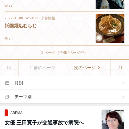
23
2022-01-08 14:50:00
・
京都情報
祇園麺処むらじ
15
1
ページ（全
457
ページ中）
前のページ
次のページ
月別
テーマ別
ABEMA
女優 三田寛子が交通事故で病院へ