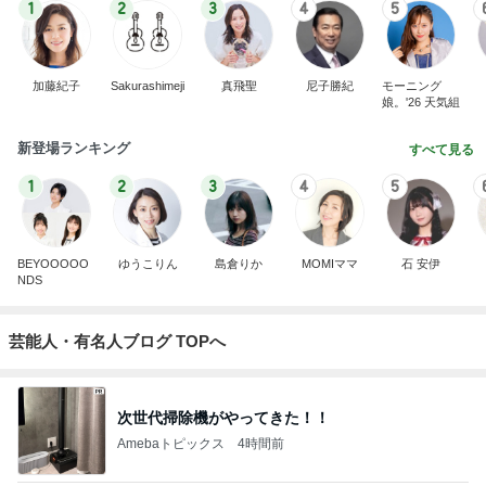
1
2
3
4
5
加藤紀子
Sakurashimeji
真飛聖
尼子勝紀
モーニング
娘。'26 天気組
新登場ランキング
すべて見る
1
2
3
4
5
BEYOOOOO
ゆうこりん
島倉りか
MOMIママ
石 安伊
NDS
芸能人・有名人ブログ TOPへ
次世代掃除機がやってきた！！
Amebaトピックス
4時間前