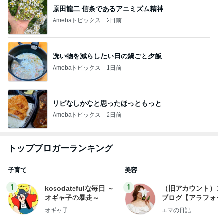
原田龍二 信条であるアニミズム精神
Amebaトピックス
2日前
洗い物を減らしたい日の鍋ごと夕飯
Amebaトピックス
1日前
リピなしかなと思ったほっともっと
Amebaトピックス
2日前
トップブロガーランキング
子育て
美容
1
1
kosodatefulな毎日 ～
（旧アカウント）
オギャ子の暴走～
ブログ【アラフォ
社売却セカンドラ
オギャ子
エマの日記
フ】