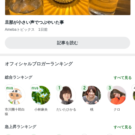
旦那が小さい声でつぶやいた事
Amebaトピックス
1日前
記事を読む
オフィシャルブロガーランキング
総合ランキング
すべて見る
1
2
3
市川團十郎白
小林麻央
だいたひかる
桃
クロ
猿
急上昇ランキング
すべて見る