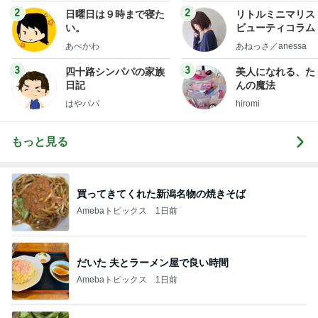
2
2
日曜日は９時まで寝た
リトルミニマリス
い。
ビューティコラム 
little minimalist'
あべかわ
あねっさ／anessa
uty colum
3
3
四十路シンパパの家族
美人になれる、た
日記
んの魔法
はやパパ
hiromi
もっと見る
買ってきてくれた新潟名物の焼きそば
Amebaトピックス
1日前
だいた 夫とラーメン屋で良い時間
Amebaトピックス
1日前