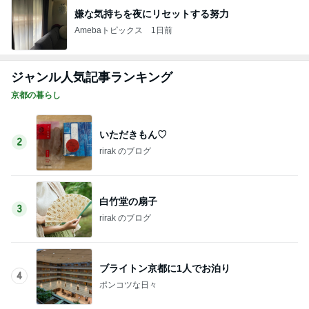
嫌な気持ちを夜にリセットする努力
Amebaトピックス
1日前
ジャンル人気記事ランキング
京都の暮らし
いただきもん♡
2
rirak のブログ
白竹堂の扇子
3
rirak のブログ
ブライトン京都に1人でお泊り
4
ポンコツな日々