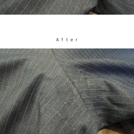
Ａｆｔｅｒ