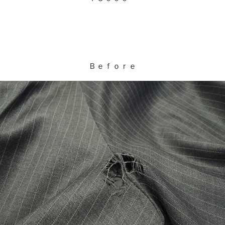
Ｂｅｆｏｒｅ