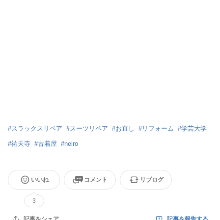
#
スラックスリペア
#
スーツリペア
#
お直し
#
リフォーム
#
学芸大学
#
祐天寺
#
古着屋
#
neiro
いいね
コメント
リブログ
3
記事を報告する
記事をシェア