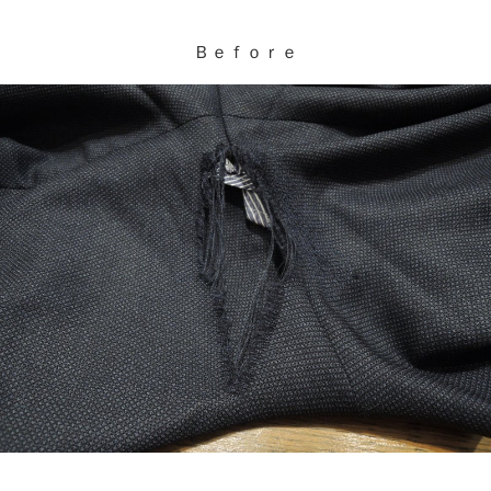
Ｂｅｆｏｒｅ