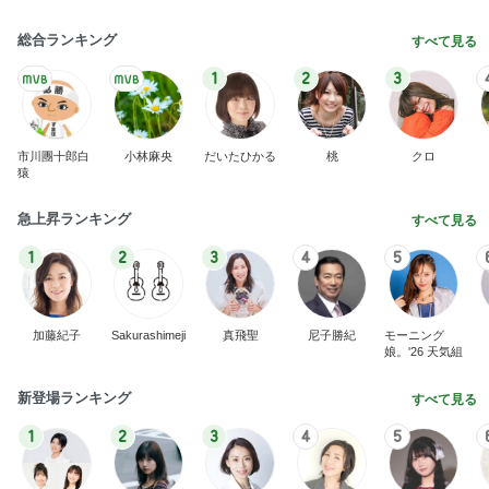
総合ランキング
すべて見る
1
2
3
市川團十郎白
小林麻央
だいたひかる
桃
クロ
猿
急上昇ランキング
すべて見る
1
2
3
4
5
加藤紀子
Sakurashimeji
真飛聖
尼子勝紀
モーニング
娘。'26 天気組
新登場ランキング
すべて見る
1
2
3
4
5