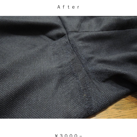
Ａｆｔｅｒ
￥３０００－