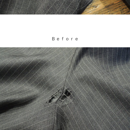
Ｂｅｆｏｒｅ