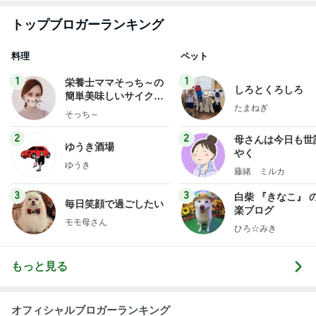
トップブロガーランキング
料理
ペット
1
1
栄養士ママそっち～の
しろとくろしろ
簡単美味しいサイクル
たまねぎ
献立
そっち～
2
2
母さんは今日も世
ゆうき酒場
やく
ゆうき
藤緒 ミルカ
3
3
白柴 『きなこ』 
毎日笑顔で過ごしたい
楽ブログ
モモ母さん
ひろ☆みき
もっと見る
オフィシャルブロガーランキング