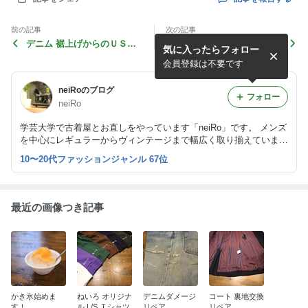
前の記事
次の記事
デニム 裾上げからのＵＳＥ
年末年始の営業時間
気に入ったらフォロー
Ｄ加工
会員登録は不要です
neiRoのブログ
フォロー
neiRo
学芸大学で古着屋とお直しをやっています「neiRo」です。 メンズ
を中心にレギュラーからヴィンテージまで幅広く取り揃えていま
す。 入荷情報、お直しのご依頼など随時更新していきますのでよ
10〜20代ファッションジャンル 67位
ろしくお願いします。
最近の画像つき記事
かき氷始めま
ねいろ オリジナ
デニムダメージ
コート 裏地交換
す！
ル L/S Ｔシャツ
リペア
リペア