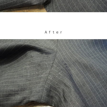
Ａｆｔｅｒ