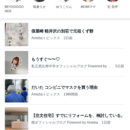
BEYOOOOO
島倉りか
ゆうこりん
MOMIママ
石 安伊
NDS
假屋崎 軽井沢の別荘で元祖くず餅
Amebaトピックス
2日前
もうすぐ〜〜♡
私立恵比寿中学オフィシャルブログ Powered by A
5日前
meba
だいた コンビニでマスクを買う理由
Amebaトピックス
19時間前
【注文住宅】すでにリフォームを、検討している。
桃オフィシャルブログ Powered by Ameba
1日前