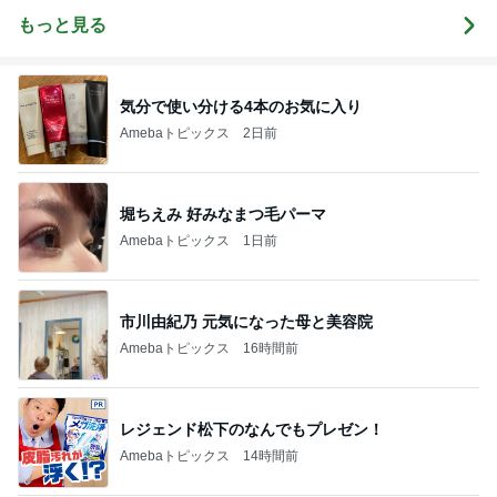
カラー&骨格
診断&顔分析
もっと見る
メイクレッス
ンサロン【東
京・埼玉大
宮】
気分で使い分ける4本のお気に入り
Amebaトピックス
2日前
堀ちえみ 好みなまつ毛パーマ
Amebaトピックス
1日前
市川由紀乃 元気になった母と美容院
Amebaトピックス
16時間前
レジェンド松下のなんでもプレゼン！
Amebaトピックス
14時間前