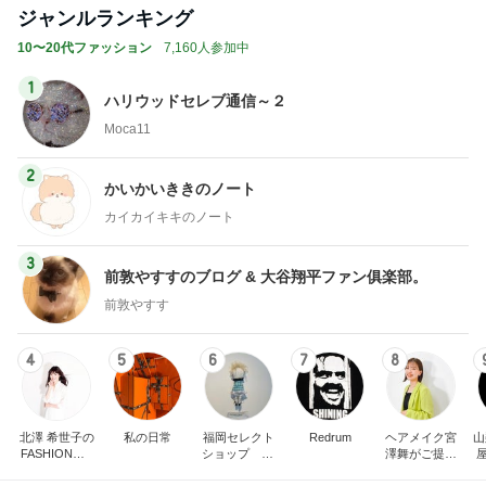
ジャンルランキング
10〜20代ファッション
7,160人参加中
1
ハリウッドセレブ通信～２
Moca11
2
かいかいききのノート
カイカイキキのノート
3
前敦やすすのブログ & 大谷翔平ファン俱楽部。
前敦やすす
4
5
6
7
8
北澤 希世子の
私の日常
福岡セレクト
Redrum
ヘアメイク宮
山
FASHION◆bl
ショップ FL
澤舞がご提案
屋
og
ONT
♩パーソナル