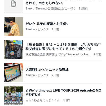
される、のかもしれない。
Bank of Dreamの公営競技はどこへ行く
11日前
だいた 息子の寝癖とお手伝い
Amebaトピックス
1日前
【秩父鉄道】８/２～１１/３０開催 ガリガリ君が
秩父鉄道に遊びにやってくる！のご紹介です
秩父市議会議員 黒澤秀之 ブログ Powered by Ameb
9日前
a
大満喫したピクニック新幹線
Amebaトピックス
2日前
☆We're timelesz LIVE TOUR 2026 episode2 MO
MENTUM
☆☆☆ゆきちにっき☆☆☆
7日前