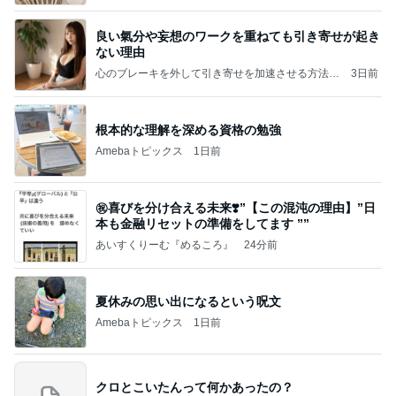
良い氣分や妄想のワークを重ねても引き寄せが起き
ない理由
心のブレーキを外して引き寄せを加速させる方法：
3日前
引き寄せ研究所
根本的な理解を深める資格の勉強
Amebaトピックス
1日前
㊗️喜びを分け合える未来❣️”【この混沌の理由】”⽇
本も⾦融リセットの準備をしてます ””
あいすくりーむ『めるころ』
24分前
夏休みの思い出になるという呪文
Amebaトピックス
1日前
クロとこいたんって何かあったの？