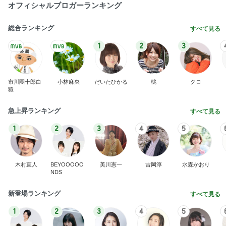
オフィシャルブロガーランキング
総合ランキング
すべて見る
1
2
3
市川團十郎白
小林麻央
だいたひかる
桃
クロ
猿
急上昇ランキング
すべて見る
1
2
3
4
5
木村直人
BEYOOOOO
美川憲一
吉岡淳
水森かおり
NDS
新登場ランキング
すべて見る
1
2
3
4
5