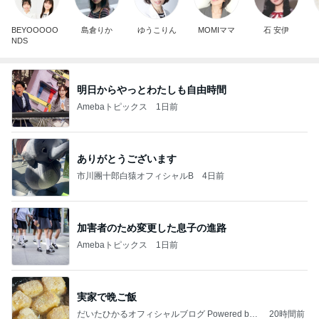
BEYOOOOO
島倉りか
ゆうこりん
MOMIママ
石 安伊
NDS
明日からやっとわたしも自由時間
Amebaトピックス
1日前
ありがとうございます
市川團十郎白猿オフィシャルB
4日前
加害者のため変更した息子の進路
Amebaトピックス
1日前
実家で晩ご飯
だいたひかるオフィシャルブログ Powered by
20時間前