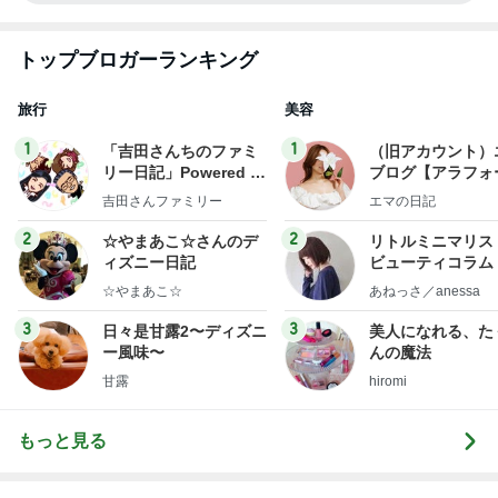
トップブロガーランキング
旅行
美容
1
1
「吉田さんちのファミ
（旧アカウント）
リー日記」Powered b
ブログ【アラフォ
y Ameba 吉田さんファ
社売却セカンドラ
吉田さんファミリー
エマの日記
ミリーオフィシャルブ
フ】
ログ
2
2
☆やまあこ☆さんのデ
リトルミニマリス
ィズニー日記
ビューティコラム 
little minimalist'
☆やまあこ☆
あねっさ／anessa
uty colum
3
3
日々是甘露2〜ディズニ
美人になれる、た
ー風味〜
んの魔法
甘露
hiromi
もっと見る