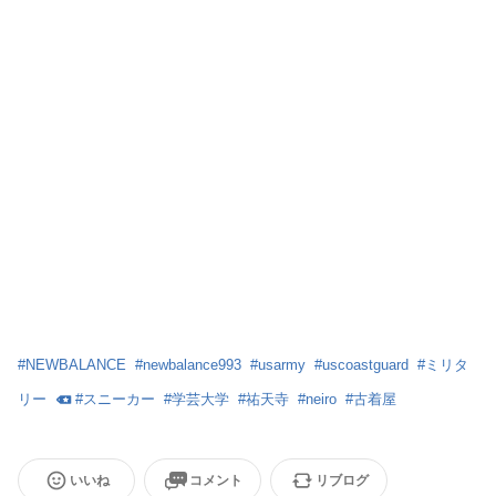
#
NEWBALANCE
#
newbalance993
#
usarmy
#
uscoastguard
#
ミリタ
リー
#
スニーカー
#
学芸大学
#
祐天寺
#
neiro
#
古着屋
いいね
コメント
リブログ