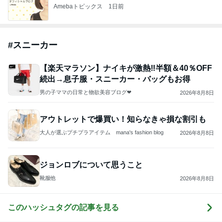
Amebaトピックス
1日前
#
スニーカー
【楽天マラソン】ナイキが激熱‼️半額＆40％OFF
続出→息子服・スニーカー・バッグもお得
男の子ママの日常と物欲美容ブログ❤︎
2026年8月8日
アウトレットで爆買い！知らなきゃ損な割引も
大人が選ぶプチプラアイテム mana's fashion blog
2026年8月8日
ジョンロブについて思うこと
靴服他
2026年8月8日
このハッシュタグの記事を見る