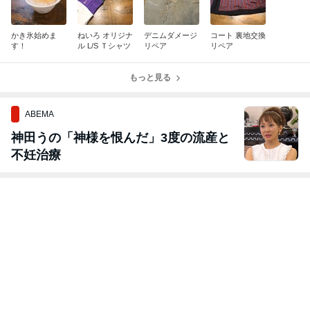
かき氷始めま
ねいろ オリジナ
デニムダメージ
コート 裏地交換
す！
ル L/S Ｔシャツ
リペア
リペア
もっと見る
ABEMA
神田うの「神様を恨んだ」3度の流産と
不妊治療