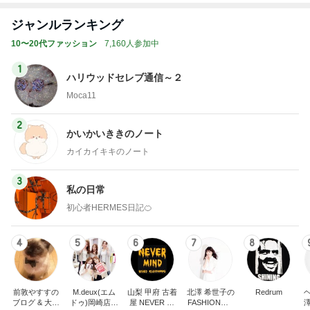
ジャンルランキング
10〜20代ファッション
7,160人参加中
1
ハリウッドセレブ通信～２
Moca11
2
かいかいききのノート
カイカイキキのノート
3
私の日常
初心者HERMES日記🍊
4
5
6
7
8
前敦やすすの
M.deux(エム
山梨 甲府 古着
北澤 希世子の
Redrum
ブログ & 大谷
ドゥ)岡崎店ブ
屋 NEVER MI
FASHION◆bl