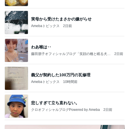
Ameba
実母から受けたまさかの嫌がらせ
Amebaトピックス
2日前
わあ喉は‥
藤田朋子オフィシャルブログ「笑顔の種と眠る犬」
2日前
Powered by Ameba
義父が契約した100万円の瓦修理
Amebaトピックス
10時間前
悲しすぎて立ち直れない。
クロオフィシャルブログPowered by Ameba
2日前