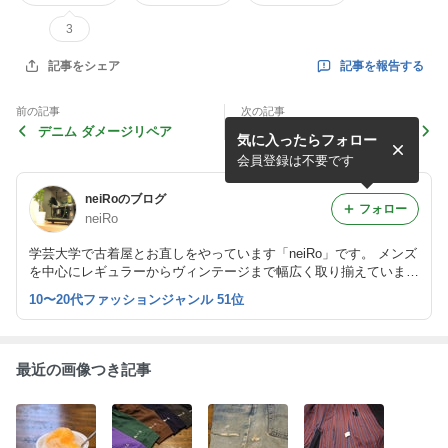
3
記事を報告する
記事をシェア
前の記事
次の記事
デニム ダメージリペア
50's～ LEVIS 557XX ギャラ
気に入ったらフォロー
入り 3rd
会員登録は不要です
neiRoのブログ
フォロー
neiRo
学芸大学で古着屋とお直しをやっています「neiRo」です。 メンズ
を中心にレギュラーからヴィンテージまで幅広く取り揃えていま
す。 入荷情報、お直しのご依頼など随時更新していきますのでよ
10〜20代ファッションジャンル 51位
ろしくお願いします。
最近の画像つき記事