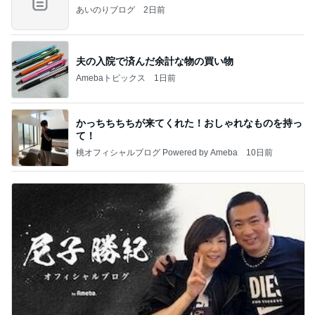
あいのりブログ
2日前
夫の入院で済んだ余計な物の買い物
Amebaトピックス
1日前
かっちちちちが来てくれた！おしゃれなものを持っ
て！
桃オフィシャルブログ Powered by Ameba
10日前