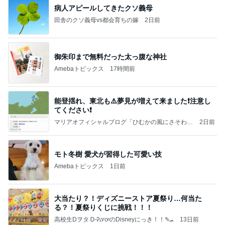
病人アピールしてきたクソ義母
田舎のクソ義母vs都会育ちの嫁
2日前
御朱印まで無料だった太っ腹な神社
Amebaトピックス
17時間前
能登揺れ、東北も⚠️夢見が増えて来ました❗️注意し
てください❗️
マリアオフィシャルブログ「ひむかの風にさそわれ
2日前
て」Powered by Ameba
モト冬樹 愛犬が習得した可愛い技
Amebaトピックス
1日前
大当たり？！ディズニーストア夏祭り…何当た
る？！夏祭りくじに挑戦！！！
高校生Dヲタ Ꭰ-ᎮꭵꭹꭴのDisneyにっき！！✎ܚ
13日前