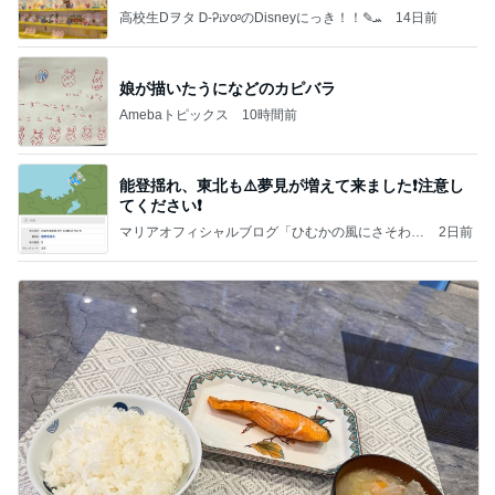
高校生Dヲタ Ꭰ-ᎮꭵꭹꭴのDisneyにっき！！✎ܚ
14日前
娘が描いたうになどのカピバラ
Amebaトピックス
10時間前
能登揺れ、東北も⚠️夢見が増えて来ました❗️注意し
てください❗️
マリアオフィシャルブログ「ひむかの風にさそわれ
2日前
て」Powered by Ameba