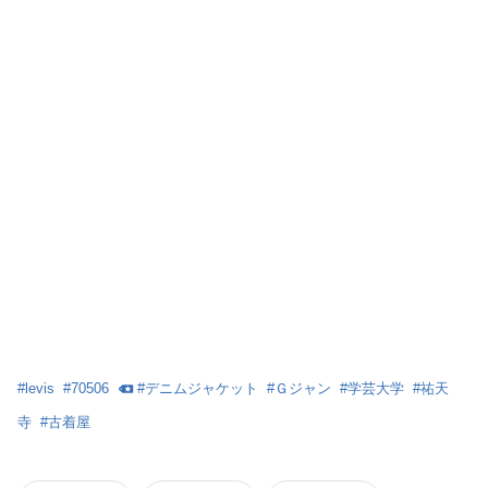
#
levis
#
70506
#
デニムジャケット
#
Ｇジャン
#
学芸大学
#
祐天
寺
#
古着屋