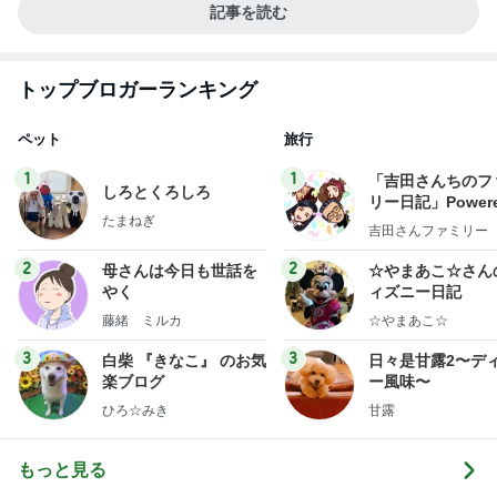
記事を読む
トップブロガーランキング
ペット
旅行
1
1
「吉田さんちのフ
しろとくろしろ
リー日記」Powere
たまねぎ
y Ameba 吉田さ
吉田さんファミリー
ミリーオフィシャ
ログ
2
2
母さんは今日も世話を
☆やまあこ☆さん
やく
ィズニー日記
藤緒 ミルカ
☆やまあこ☆
3
3
白柴 『きなこ』 のお気
日々是甘露2〜デ
楽ブログ
ー風味〜
ひろ☆みき
甘露
もっと見る