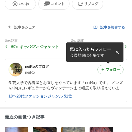
いいね
コメント
リブログ
記事を報告する
記事をシェア
前の記事
次の記事
60's ギャバジン ジャケット
GRANITE TACTICAL GEAR
気に入ったらフォロー
SPECIAL MISSION ASS
AULT
会員登録は不要です
neiRoのブログ
フォロー
neiRo
学芸大学で古着屋とお直しをやっています「neiRo」です。 メンズ
を中心にレギュラーからヴィンテージまで幅広く取り揃えていま
す。 入荷情報、お直しのご依頼など随時更新していきますのでよ
10〜20代ファッションジャンル 51位
ろしくお願いします。
最近の画像つき記事