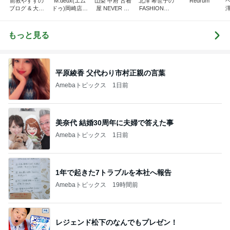
前敦やすすの
M.deux(エム
山梨 甲府 古着
北澤 希世子の
Redrum
ブログ & 大谷
ドゥ)岡崎店ブ
屋 NEVER MI
FASHION◆bl
翔平ファン俱
ログ
ND
og
楽部。
もっと見る
平原綾香 父代わり市村正親の言葉
Amebaトピックス
1日前
美奈代 結婚30周年に夫婦で答えた事
Amebaトピックス
1日前
1年で起きた7トラブルを本社へ報告
Amebaトピックス
19時間前
レジェンド松下のなんでもプレゼン！