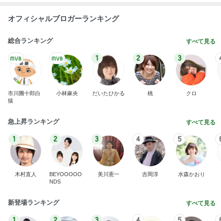
オフィシャルブロガーランキング
総合ランキング
すべて見る
1
2
3
市川團十郎白
小林麻央
だいたひかる
桃
クロ
猿
急上昇ランキング
すべて見る
1
2
3
4
5
木村直人
BEYOOOOO
美川憲一
吉岡淳
水森かおり
NDS
新登場ランキング
すべて見る
1
2
3
4
5