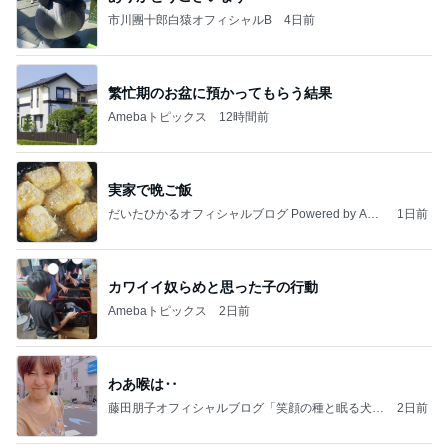
市川團十郎白猿オフィシャルB
4日前
繁忙期のお盆に預かってもらう結果
Amebaトピックス
12時間前
実家で晩ご飯
だいたひかるオフィシャルブログ Powered by Ame
1日前
ba
カワイイ奴らめと思った子の行動
Amebaトピックス
2日前
わあ喉は‥
藤田朋子オフィシャルブログ「笑顔の種と眠る犬」
2日前
Powered by Ameba