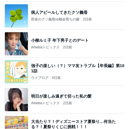
病人アピールしてきたクソ義母
田舎のクソ義母vs都会育ちの嫁
2日前
小柳ルミ子 年下男子とのデート
Amebaトピックス
2日前
強子の楽しい（？）ママ友トラブル【年長編】第10
1話
ウメブログ
4日前
明日が楽しみ過ぎて切った私の髪
Amebaトピックス
2日前
大当たり？！ディズニーストア夏祭り…何当た
る？！夏祭りくじに挑戦！！！