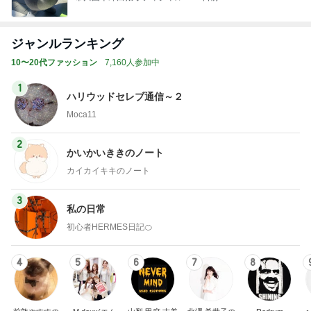
ジャンルランキング
10〜20代ファッション
7,160人参加中
1
ハリウッドセレブ通信～２
Moca11
2
かいかいききのノート
カイカイキキのノート
3
私の日常
初心者HERMES日記🍊
4
5
6
7
8