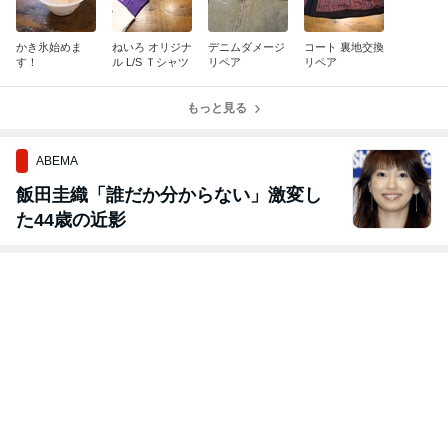
かき氷始めま
ねいろ オリジナ
デニムダメージ
コート 裏地交換
す！
ル L/S Ｔシャツ
リペア
リペア
もっと見る
ABEMA
飯田圭織「誰だか分からない」激変し
た44歳の近影