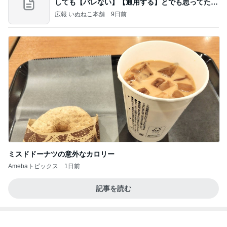
しても【バレない】【通用する】とでも思ってたん
だろ
広報 いぬねこ本舗
9日前
ミスドドーナツの意外なカロリー
Amebaトピックス
1日前
記事を読む