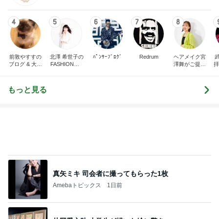
4
5
6
7
8
前敦やすすの
北澤 希世子の
ﾊﾟﾝｻｰﾌﾞﾛｸﾞ
Redrum
ヘアメイク宮
ブログ & 大谷
FASHION◆bl
澤舞がご提案
拝
翔平ファン俱
og
♩パーソナル
ir
楽部。
カラー&骨格
t
診断&顔分析
イ
もっと見る
メイクレッス
ンサロン【東
京・埼玉大
宮】
真矢ミキ 司会者に撮ってもらった1枚
Amebaトピックス
1日前