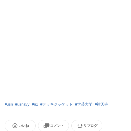
#
usn
#
usnavy
#
n1
#
デッキジャケット
#
学芸大学
#
祐天寺
いいね
コメント
リブログ