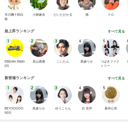
市川團十郎白
小林麻央
だいたひかる
桃
クロ
猿
急上昇ランキング
すべて見る
1
2
3
4
5
EBiDAN 39&Ki
高山善廣
こいたん
島倉りか
つばきファク
DS
トリー
新登場ランキング
すべて見る
1
2
3
4
5
BEYOOOOO
島倉りか
ゆうこりん
石 安伊
蒼井心音
NDS