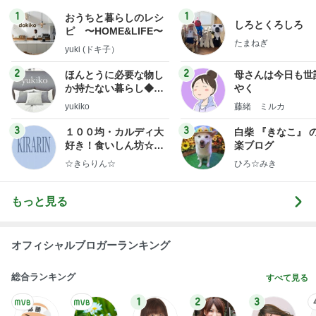
1
1
おうちと暮らしのレシ
しろとくろしろ
ピ 〜HOME&LIFE〜
たまねぎ
yuki (ドキ子）
2
2
ほんとうに必要な物し
母さんは今日も世
か持たない暮らし◆Ke
やく
ep Life Simple◆〜イ
yukiko
藤緒 ミルカ
ンテリアのきろく〜
3
3
１００均・カルディ大
白柴 『きなこ』 
好き！食いしん坊☆き
楽ブログ
らりん☆のブログ
☆きらりん☆
ひろ☆みき
もっと見る
オフィシャルブロガーランキング
総合ランキング
すべて見る
1
2
3