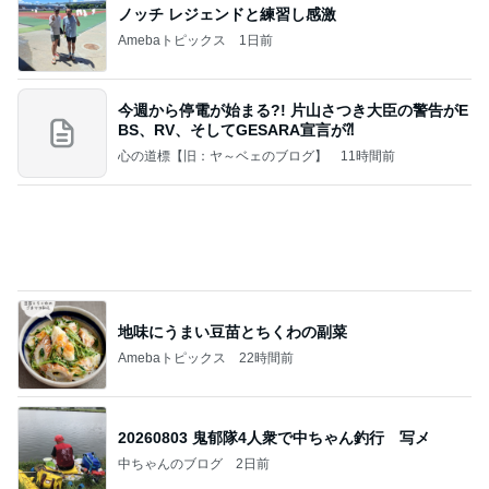
ノッチ レジェンドと練習し感激
Amebaトピックス
1日前
今週から停電が始まる?! 片山さつき大臣の警告がE
BS、RV、そしてGESARA宣言が⁈
心の道標【旧：ヤ～ベェのブログ】
11時間前
地味にうまい豆苗とちくわの副菜
Amebaトピックス
22時間前
20260803 鬼郁隊4人衆で中ちゃん釣行 写メ
中ちゃんのブログ
2日前