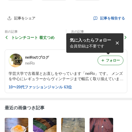
記事を報告する
記事をシェア
前の記事
次の記事
トレンチコート 着丈つめ
デニム ダメージリペア
気に入ったらフォロー
会員登録は不要です
neiRoのブログ
フォロー
neiRo
学芸大学で古着屋とお直しをやっています「neiRo」です。 メンズ
を中心にレギュラーからヴィンテージまで幅広く取り揃えていま
す。 入荷情報、お直しのご依頼など随時更新していきますのでよ
10〜20代ファッションジャンル 63位
ろしくお願いします。
最近の画像つき記事