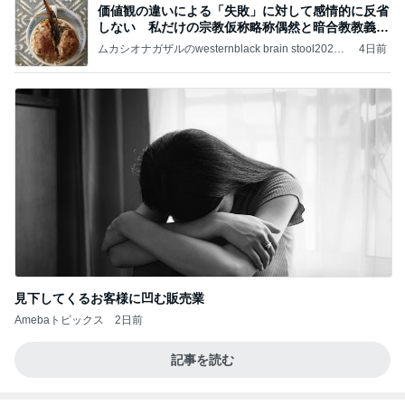
価値観の違いによる「失敗」に対して感情的に反省
しない 私だけの宗教仮称略称偶然と暗合教教義候
補
ムカシオナガザルのwesternblack brain stool2024
4日前
年（令和6）11月25日以来減酒断煙再開ムカシオナ
ガザル
見下してくるお客様に凹む販売業
Amebaトピックス
2日前
記事を読む