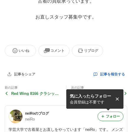
古着の買取承っています。
お直しスタッフ募集中です。
いいね
コメント
リブログ
記事を報告する
記事をシェア
前の記事
次の記事
Red Wing 8166 クラシック
90's ALPHA INDUSTRIES
気に入ったらフォロー
ワークブーツ
MA-1
会員登録は不要です
neiRoのブログ
フォロー
neiRo
学芸大学で古着屋とお直しをやっています「neiRo」です。 メンズ