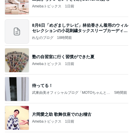
Amebaトピックス
1日前
8月6日「めざましテレビ」林佑香さん着用のウィル
セレクションの小花刺繍タックスリーブカーディガ
ン
れなのブログ
18時間前
塾の自習室に行く習慣ができた夏
Amebaトピックス
1日前
待ってる！
武東由美オフィシャルブログ「MOTOちゃんとの
5時間前
はっぴぃな毎日」Powered by Ameba
片岡愛之助 歌舞伎座でのお稽古
Amebaトピックス
1日前