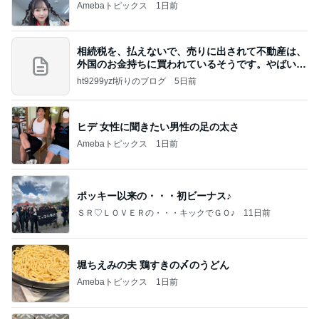
Amebaトピックス
1日前
相続税を、払えないで、売りに出されて不動産は、
外国のお金持ちに買われているそうです。やばいで
すよ
ht9299yzf祈りのブログ
5日前
ヒデ 女性に聞きたい男性の足の太さ
Amebaトピックス
1日前
ポッキー以来の・・・初ビーナス♪
ＳＲ♡ＬＯＶＥＲの・・・キックでＧＯ♪
11日前
堀ちえみの夫 鶏すきの〆のうどん
Amebaトピックス
1日前