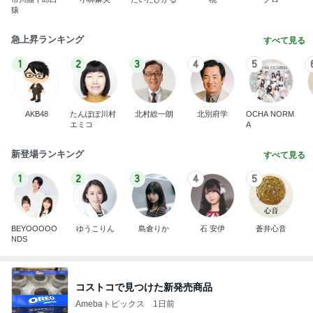
猿
急上昇ランキング
すべて見る
1
2
3
4
5
AKB48
たんぽぽ川村
北村総一朗
北別府学
OCHA NORM
エミコ
A
新登場ランキング
すべて見る
1
2
3
4
5
BEYOOOOO
ゆうこりん
島倉りか
石 安伊
蒼井心音
NDS
コストコで見つけた新発売商品
Amebaトピックス
1日前