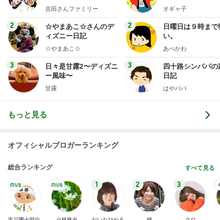
y Ameba 吉田さんファ
吉田さんファミリー
オギャ子
ミリーオフィシャルブ
ログ
2
2
☆やまあこ☆さんのデ
日曜日は９時まで
ィズニー日記
い。
☆やまあこ☆
あべかわ
3
3
日々是甘露2〜ディズニ
四十路シンパパの
ー風味〜
日記
甘露
はやパパ
もっと見る
オフィシャルブロガーランキング
総合ランキング
すべて見る
1
2
3
市川團十郎白
小林麻央
だいたひかる
桃
クロ