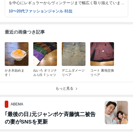
を中心にレギュラーからヴィンテージまで幅広く取り揃えていま
す。 入荷情報、お直しのご依頼など随時更新していきますのでよ
10〜20代ファッションジャンル 81位
ろしくお願いします。
最近の画像つき記事
かき氷始めま
ねいろ オリジナ
デニムダメージ
コート 裏地交換
す！
ル L/S Ｔシャツ
リペア
リペア
もっと見る
ABEMA
｢最後の日｣元ジャンポケ斉藤慎二被告
の妻がSNSを更新