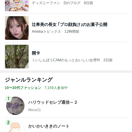
ディズニーファン Dのブログ
8日前
辻希美の長女 ｢プロ顔負け｣のお菓子公開
Amebaトピックス
12時間前
開卡
くいしんぼうCAMのもっとおいしい台湾!!!!
2日前
ジャンルランキング
10〜20代ファッション
7,159人参加中
1
ハリウッドセレブ通信～２
Moca11
2
かいかいききのノート