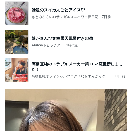
話題のスイカ丸ごとアイス♡
さとみるくのロサンゼルス⇔ハワイ夢日記
7日前
娘が喜んだ客室露天風呂付きの宿
Amebaトピックス
12時間前
高橋直純のトラブルメーカー第1167回更新しまし
た！
高橋直純オフィシャルブログ「なおずみぶろぐ」
11日前
Powered by Ameba