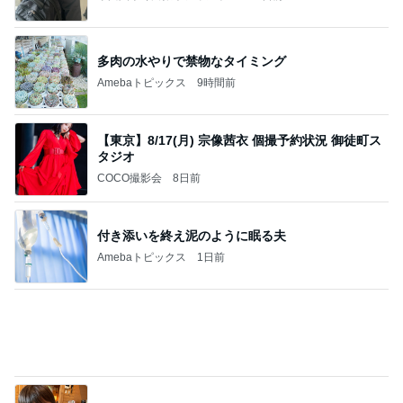
多肉の水やりで禁物なタイミング
Amebaトピックス
9時間前
【東京】8/17(月) 宗像茜衣 個撮予約状況 御徒町ス
タジオ
COCO撮影会
8日前
付き添いを終え泥のように眠る夫
Amebaトピックス
1日前