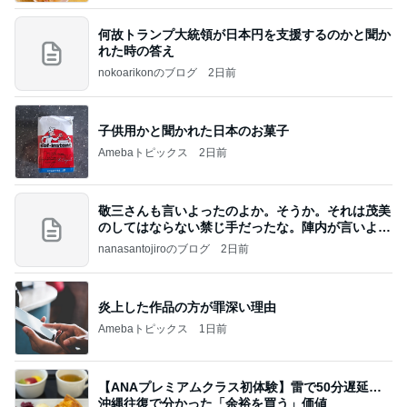
何故トランプ大統領が日本円を支援するのかと聞か
れた時の答え
nokoarikonのブログ
2日前
子供用かと聞かれた日本のお菓子
Amebaトピックス
2日前
敬三さんも言いよったのよか。そうか。それは茂美
のしてはならない禁じ手だったな。陣内が言いよる
のよ
nanasantojiroのブログ
2日前
炎上した作品の方が罪深い理由
Amebaトピックス
1日前
【ANAプレミアムクラス初体験】雷で50分遅延…
沖縄往復で分かった「余裕を買う」価値