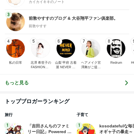
カイカイキキのノート
3
前敦やすすのブログ & 大谷翔平ファン俱楽部。
前敦やすす
4
5
6
7
8
私の日常
北澤 希世子の
山梨 甲府 古着
ヘアメイク宮
Redrum
H
FASHION◆bl
屋 NEVER MI
澤舞がご提案
og
ND
♩パーソナル
カラー&骨格
診断&顔分析
もっと見る
メイクレッス
ンサロン【東
京・埼玉大
宮】
トップブロガーランキング
旅行
子育て
1
1
「吉田さんちのファミ
kosodatefulな毎
リー日記」Powered b
オギャ子の暴走～