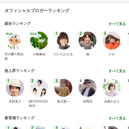
オフィシャルブロガーランキング
総合ランキング
すべて見る
1
2
3
市川團十郎白
小林麻央
だいたひかる
桃
クロ
猿
急上昇ランキング
すべて見る
1
2
3
4
5
木村直人
BEYOOOOO
美川憲一
吉岡淳
水森かおり
NDS
新登場ランキング
すべて見る
1
2
3
4
5