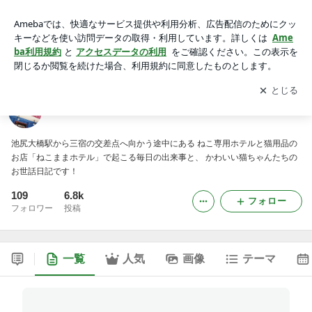
ねこまま日記
アプリをダウンロードして
ブログの更新通知
を受け取りまし
開く
ょう。
ねこまま日記
池尻大橋駅から三宿の交差点へ向かう途中にある ねこ専用ホテルと猫用品の
お店「ねこままホテル」で起こる毎日の出来事と、 かわいい猫ちゃんたちの
お世話日記です！
109
6.8k
フォロー
フォロワー
投稿
一覧
人気
画像
テーマ