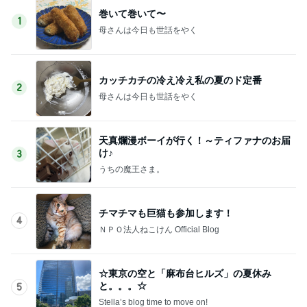
巻いて巻いて〜
1
母さんは今日も世話をやく
カッチカチの冷え冷え私の夏のド定番
2
母さんは今日も世話をやく
天真爛漫ボーイが行く！～ティファナのお届
け♪
3
うちの魔王さま。
チマチマも巨猫も参加します！
4
ＮＰＯ法人ねこけん Official Blog
☆東京の空と「麻布台ヒルズ」の夏休み
と。。。☆
5
Stella’s blog time to move on!