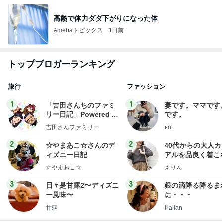
高熱で体力ダダ下がりになった体
Amebaトピックス
1日前
トップブロガーランキング
旅行
ファッション
1
1
「吉田さんちのファミ
妻です。ママです
リー日記」Powered b
です。
y Ameba 吉田さんファ
吉田さんファミリー
eri.
ミリーオフィシャルブ
ログ
2
2
☆やまあこ☆さんのデ
40代からの大人
ィズニー日記
アルを品良く着こ
ファッションブロ
☆やまあこ☆
えりん
3
3
日々是甘露2〜ディズニ
銀の滴降る降るま
ー風味〜
に・・・
甘露
illallan