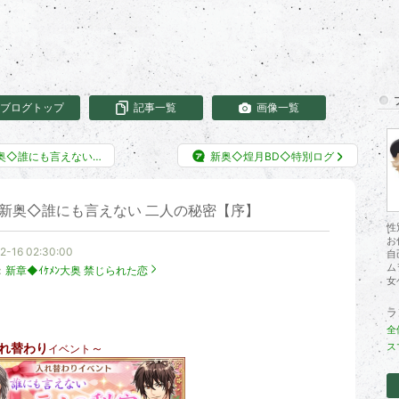
ブログトップ
記事一覧
画像一覧
奥◇誰にも言えない…
新奥◇煌月BD◇特別ログ
新奥◇誰にも言えない 二人の秘密【序】
性
お
2-16 02:30:00
自
ム
：
新章◆ｲｹﾒﾝ大奥 禁じられた恋
女
ラ
全
れ替わり
～
ス
イベント