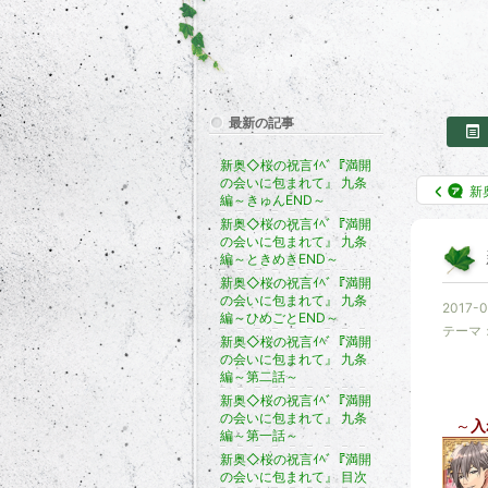
最新の記事
新奥◇桜の祝言ｲﾍﾞ『満開
の会いに包まれて』 九条
新
編～きゅんEND～
新奥◇桜の祝言ｲﾍﾞ『満開
の会いに包まれて』 九条
編～ときめきEND～
新奥◇桜の祝言ｲﾍﾞ『満開
の会いに包まれて』 九条
2017-0
編～ひめごとEND～
テーマ
新奥◇桜の祝言ｲﾍﾞ『満開
の会いに包まれて』 九条
編～第二話～
新奥◇桜の祝言ｲﾍﾞ『満開
の会いに包まれて』 九条
--
～
入
編～第一話～
新奥◇桜の祝言ｲﾍﾞ『満開
の会いに包まれて』 目次