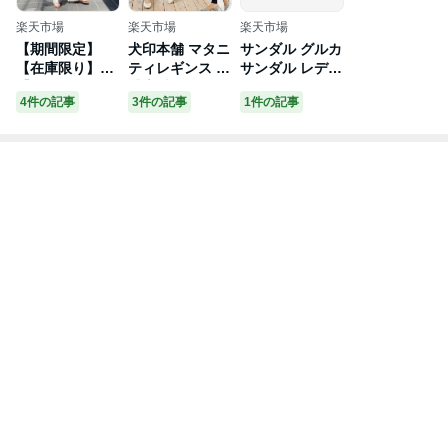
楽天市場
楽天市場
楽天市場
【期間限定】
犬印本舗 マタニ
サンダル グルカ
【在庫限り】
ティレギンス 涼
サンダル レディ
【アウトレッ
感素材 らくちん
ース 履きやすい
4件の記事
3件の記事
1件の記事
ト】ワンピース
パンツ 11分丈 |
本革 おしゃれ
楊柳 カフタン
M L LL マタニ
大きいサイズ 夏
レディース チュ
ティパンツ マタ
痛くない 美脚
ニック マタニテ
ニティ レギンス
厚底 疲れない
ィ トップス ワ
妊娠 服 マタニ
大人 可愛い 新
ンピ 夏ワンピ
ティウェア ルー
作 送料無料
ロング マタニテ
ムウェア 部屋着
ィー 夏 春 半袖
産前 産後 夏 ス
ゆったり らくち
パッツ 出産準備
ん ラク 産前 産
ロング丈 妊婦服
後
マタニティー 夏
用 レディース
涼しい 締め付け
ない 伸びる