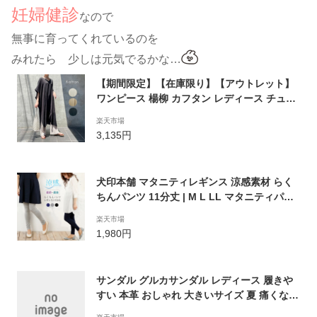
妊婦健診
なので
無事に育ってくれているのを
みれたら 少しは元気でるかな…
【期間限定】【在庫限り】【アウトレット】
ワンピース 楊柳 カフタン レディース チュニ
ック マタニティ トップス ワンピ 夏ワンピ ロ
楽天市場
ング マタニティー 夏 春 半袖 ゆったり らく
3,135円
ちん ラク 産前 産後
犬印本舗 マタニティレギンス 涼感素材 らく
ちんパンツ 11分丈 | M L LL マタニティパン
ツ マタニティ— レギンス 妊娠 服 マタニティ
楽天市場
ウェア ルームウェア 部屋着 産前 産後 夏 ス
1,980円
パッツ 出産準備 ロング丈 妊婦服 マタニティ
ー 夏用 レディース 涼しい 締め付けない 伸び
る
サンダル グルカサンダル レディース 履きや
すい 本革 おしゃれ 大きいサイズ 夏 痛くない
美脚 厚底 疲れない 大人 可愛い 新作 送料無