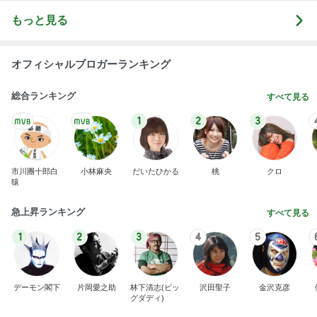
もっと見る
オフィシャルブロガーランキング
総合ランキング
すべて見る
1
2
3
市川團十郎白
小林麻央
だいたひかる
桃
クロ
猿
急上昇ランキング
すべて見る
1
2
3
4
5
デーモン閣下
片岡愛之助
林下清志(ビッ
沢田聖子
金沢克彦
グダディ)