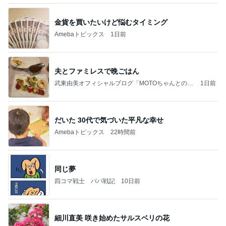
金貨を買いたいけど悩むタイミング
Amebaトピックス
1日前
夫とファミレスで晩ごはん
武東由美オフィシャルブログ「MOTOちゃんとのは
1日前
っぴぃな毎日」Powered by Ameba
だいた 30代で気づいた平凡な幸せ
Amebaトピックス
22時間前
同じ夢
四コマ戦士 パパ戦記
10日前
細川直美 咲き始めたサルスベリの花