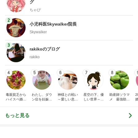
グ
ちゃぴ
2
小児科医Skywalker院長
Skywalker
3
rakikoのブログ
rakiko
4
5
6
7
8
毒親貧乏から
わたし、ダウ
神様との戦い
星空の下、優
助産師ソラマ
ハイスペ婚！
ン症を妊娠し
～愛しい息子
しい世界～ウ
メ 最強助産
年の差毒舌夫
たので出産し
をもう一度～
サギ顔で産ま
師外来
と妊活中
ました。
れた我が息子
～
もっと見る