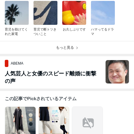
育児を助けてく
育児で断トツき
お久しぶりです
ハマってるドラ
れた家電
ついこと
マ
もっと見る
ABEMA
人気芸人と女優のスピード離婚に衝撃
の声
この記事でPickされているアイテム