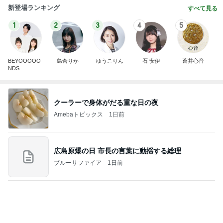
新登場ランキング
すべて見る
1
2
3
4
5
BEYOOOOO
島倉りか
ゆうこりん
石 安伊
蒼井心音
NDS
クーラーで身体がだる重な日の夜
Amebaトピックス
1日前
広島原爆の日 市長の言葉に動揺する総理
ブルーサファイア
1日前