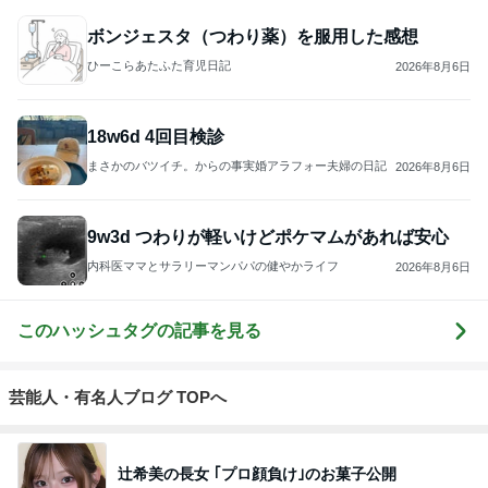
ボンジェスタ（つわり薬）を服用した感想
ひーこらあたふた育児日記
2026年8月6日
18w6d 4回目検診
まさかのバツイチ。からの事実婚アラフォー夫婦の日記
2026年8月6日
9w3d つわりが軽いけどポケマムがあれば安心
内科医ママとサラリーマンパパの健やかライフ
2026年8月6日
このハッシュタグの記事を見る
芸能人・有名人ブログ TOPへ
辻希美の長女 ｢プロ顔負け｣のお菓子公開