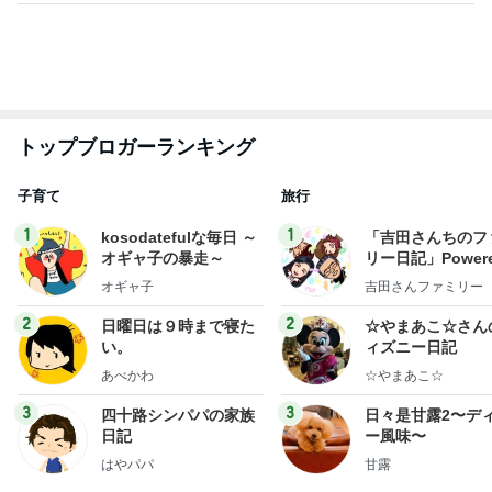
トップブロガーランキング
子育て
旅行
1
1
kosodatefulな毎日 ～
「吉田さんちのフ
オギャ子の暴走～
リー日記」Powere
y Ameba 吉田さ
オギャ子
吉田さんファミリー
ミリーオフィシャ
ログ
2
2
日曜日は９時まで寝た
☆やまあこ☆さん
い。
ィズニー日記
あべかわ
☆やまあこ☆
3
3
四十路シンパパの家族
日々是甘露2〜デ
日記
ー風味〜
はやパパ
甘露