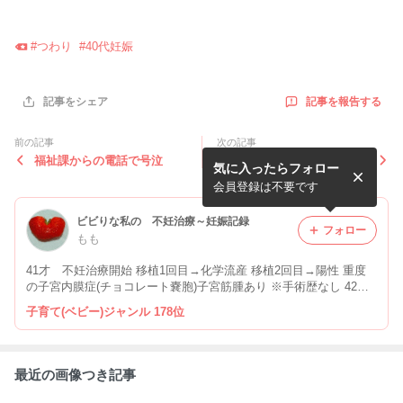
#
つわり
#
40代妊娠
記事を報告する
記事をシェア
前の記事
次の記事
福祉課からの電話で号泣
子宝の神様にお願いしまくっ
気に入ったらフォロー
た
会員登録は不要です
ビビりな私の 不妊治療～妊娠記録
フォロー
もも
41才 不妊治療開始 移植1回目→化学流産 移植2回目→陽性 重度
の子宮内膜症(チョコレート嚢胞)子宮筋腫あり ※手術歴なし 42才
第一子出産 超絶 ビビリな私の 日々の奮闘を記しています 同じ
子育て(ベビー)ジャンル 178位
ようなこわがりな方に 参考にしていただけたら 嬉しいです
最近の画像つき記事