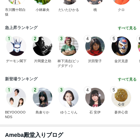
市川團十郎白
小林麻央
だいたひかる
桃
クロ
猿
急上昇ランキング
すべて見る
1
2
3
4
5
デーモン閣下
片岡愛之助
林下清志(ビッ
沢田聖子
金沢克彦
グダディ)
新登場ランキング
すべて見る
1
2
3
4
5
BEYOOOOO
島倉りか
ゆうこりん
石 安伊
蒼井心音
NDS
Ameba殿堂入りブログ