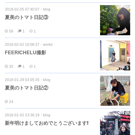
2018-02-05 07:40:07
・
blog
夏美のトマト日記③
59
1
1
2018-02-02 10:08:37
・
works
FEERICHELU撮影
35
1
1
2018-01-29 03:05:35
・
blog
夏美のトマト日記②
24
2018-01-02 23:36:19
・
blog
新年明けましておめでとうございます❗️