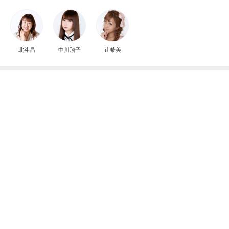
北斗晶
中川翔子
辻希美