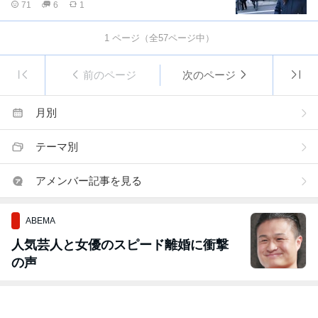
71
6
1
1
ページ（全
57
ページ中）
前のページ
次のページ
月別
テーマ別
アメンバー記事を見る
ABEMA
人気芸人と女優のスピード離婚に衝撃
の声