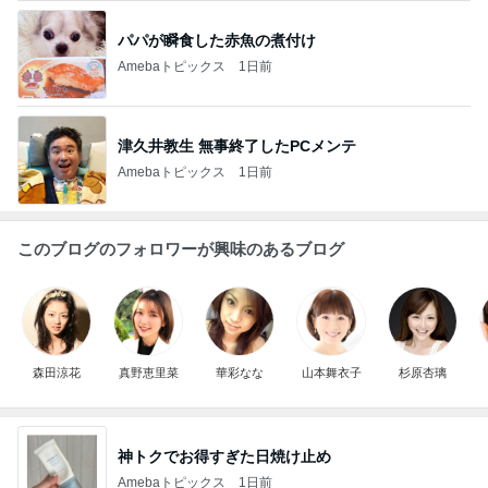
パパが瞬食した赤魚の煮付け
Amebaトピックス
1日前
津久井教生 無事終了したPCメンテ
Amebaトピックス
1日前
このブログのフォロワーが興味のあるブログ
森田涼花
真野恵里菜
華彩なな
山本舞衣子
杉原杏璃
神トクでお得すぎた日焼け止め
Amebaトピックス
1日前