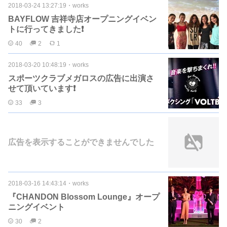
2018-03-24 13:27:19
・
works
BAYFLOW 吉祥寺店オープニングイベン
トに行ってきました❗️
40
2
1
2018-03-20 10:48:19
・
works
スポーツクラブメガロスの広告に出演さ
せて頂いています❗️
33
3
広告を表示することができませんでした
2018-03-16 14:43:14
・
works
『CHANDON Blossom Lounge』オープ
ニングイベント
30
2