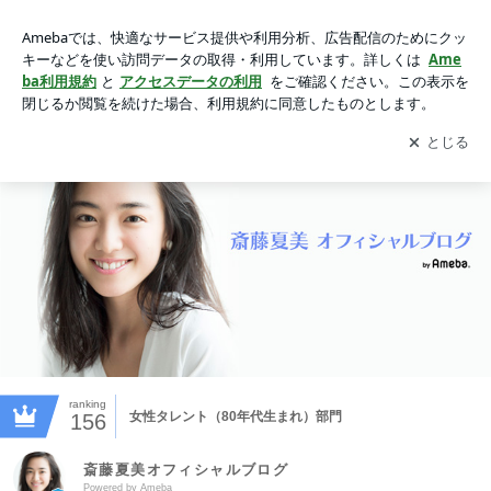
斎藤夏美オフィシャルブログ Powered by Ameba
アプリをダウンロードして
ブログの更新通知
を受け取りまし
開く
ょう。
ranking
女性タレント（80年代生まれ）部門
156
斎藤夏美オフィシャルブログ
Powered by Ameba