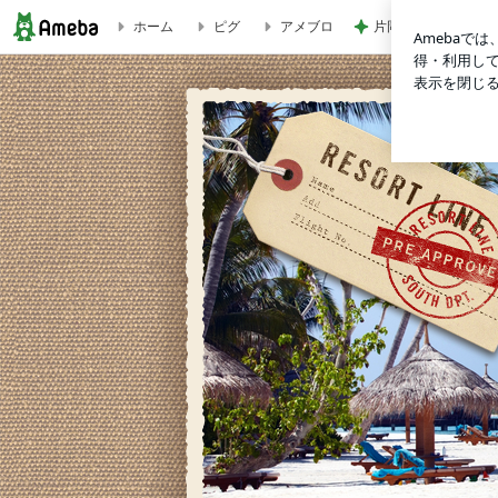
ホーム
ピグ
アメブロ
片岡愛之助 巡業中
税理士のトレーニングブログ