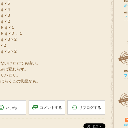
bo
ｇ×５
ボ
ｇ×４
es
ｇ×３
フ
ｇ×２
ｋｇ×１
ｋｇ×０，１
ｇ×３×２
×２
ｇ×５×２
はないけどとても痛い。
痛みは変わらず。
es
角リハビリ。
フ
しばらくこの状態かも。
リブログする
コメントする
いいね
※
ポスト