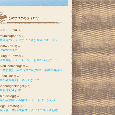
このブログのフォロワー
ォロワー:
14
人
muraisupportさん
業限定のシェアオフィスが大阪にオープン
asa577557さん
a maのブログ
ikinguri-jawsさん
《資金繰りジョーズ》で、お金の悩みナッシング
igyou-homepageさん
士業特化】1年生先生のための非常識集客講座
udan-iidaさん
社の就業規則 ヤバくない？！
aechangenkingetさん
金化作戦決行中
eniousblogさん
世界の安宿ホテル情報 ～ドミトリーからプール付ホテルまで～
legal-estateさん
族信託・生前対策コンサル活用術｜斎藤竜