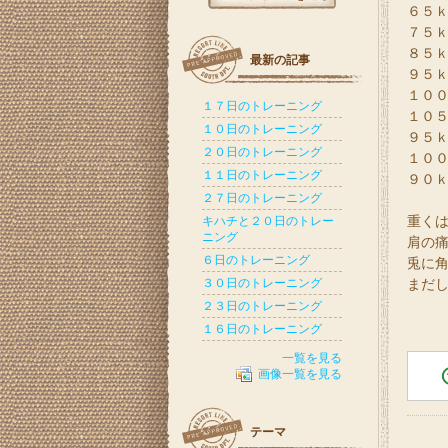
６５ｋ
７５ｋ
８５ｋ
最新の記事
９５ｋ
１００
１７日のトレーニング
１０５
１０日のトレーニング
９５ｋ
２０日のトレーニング
１００
１１日のトレーニング
９０ｋ
２７日のトレーニング
重く
キハチと２０日のトレー
ニング
肩の
６日のトレーニング
兎に
３０日のトレーニング
まだ
２３日のトレーニング
１６日のトレーニング
一覧を見る
画像一覧を見る
テーマ