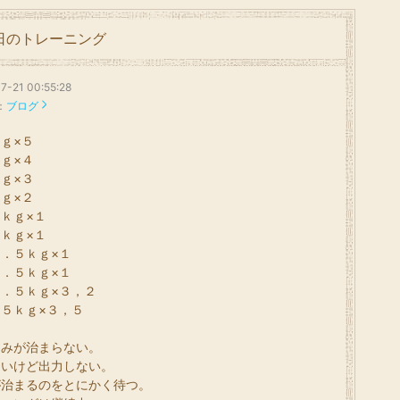
日のトレーニング
7-21 00:55:28
：
ブログ
ｇ×５
ｇ×４
ｇ×３
ｇ×２
ｋｇ×１
ｋｇ×１
．５ｋｇ×１
．５ｋｇ×１
．５ｋｇ×３，２
５ｋｇ×３，５
痛みが治まらない。
ないけど出力しない。
が治まるのをとにかく待つ。