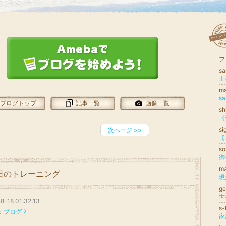
フ
sa
士
m
s
ブログトップ
記事一覧
画像一覧
sh
s
次ページ
>>
【
so
御
m
日のトレーニング
現
g
8-18 01:32:13
s-
：
ブログ
家