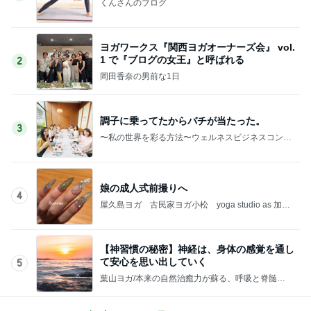
くんさんのブログ
ヨガワークス『関西ヨガオーナーズ会』 vol.
1 で『ブログの女王』と呼ばれる
2
岡田香奈の男前な1日
調子に乗ってたからバチが当たった。
3
〜私の世界を彩る方法〜ウェルネスビジネスコンサ
ルタント satoko
娘の成人式前撮りへ
4
屋久島ヨガ 古民家ヨガ小松 yoga studio as 加賀
大聖寺
【神習慣の秘密】神経は、身体の感覚を通し
て安心を思い出していく
5
葉山ヨガ/本来の自然治癒力が蘇る、呼吸と脊髄の
ヨガ習慣