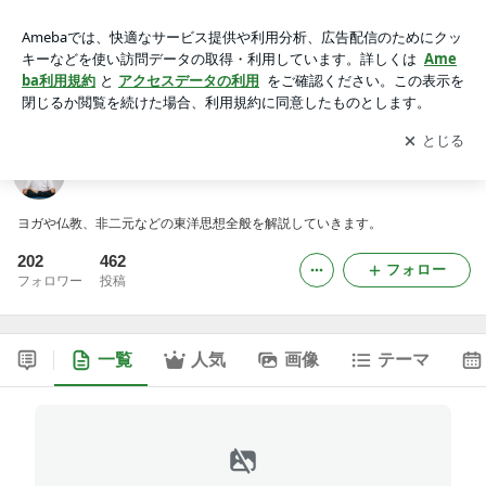
ヨガと仏教と非二元とか
アプリをダウンロードして
ブログの更新通知
を受け取りまし
開く
ょう。
ヨガと仏教と非二元とか
ヨガや仏教、非二元などの東洋思想全般を解説していきます。
202
462
フォロー
フォロワー
投稿
一覧
人気
画像
テーマ