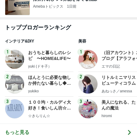
Amebaトピックス
1日前
トップブロガーランキング
インテリア&DIY
美容
1
1
おうちと暮らしのレシ
（旧アカウント）
ピ 〜HOME&LIFE〜
ブログ【アラフォ
社売却セカンドラ
yuki (ドキ子）
エマの日記
フ】
2
2
ほんとうに必要な物し
リトルミニマリス
か持たない暮らし◆Ke
ビューティコラム 
ep Life Simple◆〜イ
little minimalist'
yukiko
あねっさ／anessa
ンテリアのきろく〜
uty colum
3
3
１００均・カルディ大
美人になれる、た
好き！食いしん坊☆き
んの魔法
らりん☆のブログ
☆きらりん☆
hiromi
もっと見る