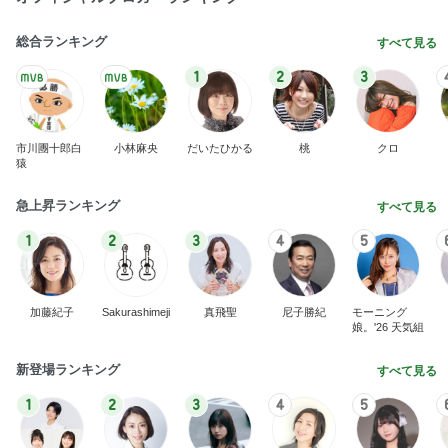
総合ランキング
すべて見る
1
2
3
市川團十郎白
小林麻央
だいたひかる
桃
クロ
猿
急上昇ランキング
すべて見る
1
2
3
4
5
加藤紀子
Sakurashimeji
真飛聖
尼子勝紀
モーニング
娘。'26 天気組
新登場ランキング
すべて見る
1
2
3
4
5