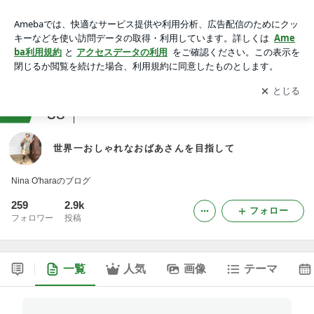
世界一おしゃれなおばあさんを目指して
アプリをダウンロードして
ブログの更新通知
を受け取りまし
開く
ょう。
ranking
38
海外からお届け(その他)ジャンル
世界一おしゃれなおばあさんを目指して
Nina O'haraのブログ
259
2.9k
フォロー
フォロワー
投稿
一覧
人気
画像
テーマ