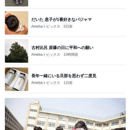
だいた 息子が1番好きなパジャマ
Amebaトピックス
2日前
古村比呂 原爆の日に平和への願い
Amebaトピックス
10時間前
長年一緒にいる旦那を思わず二度見
Amebaトピックス
1日前