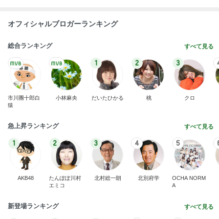
オフィシャルブロガーランキング
総合ランキング
すべて見る
1
2
3
市川團十郎白
小林麻央
だいたひかる
桃
クロ
猿
急上昇ランキング
すべて見る
1
2
3
4
5
AKB48
たんぽぽ川村
北村総一朗
北別府学
OCHA NORM
エミコ
A
新登場ランキング
すべて見る