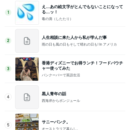
え…あの絵文字がとんでもないことになって
る…ッ！
1
毒の滴（したたり）
人生相談に来た人から私が学んだ事
2
雨の日も風の日もそして晴れの日も! In アメリカ
香港ディズニーでお得ランチ！フードバウチ
ャー使ってみた
3
バンクーバーで英語生活
黒人青年の話
4
西海岸からボンジュール
サニーバンク。
5
オーストラリア暮らし。