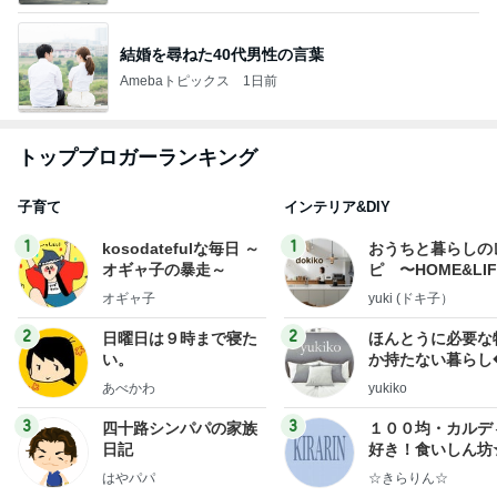
結婚を尋ねた40代男性の言葉
Amebaトピックス
1日前
トップブロガーランキング
子育て
インテリア&DIY
1
1
kosodatefulな毎日 ～
おうちと暮らしの
オギャ子の暴走～
ピ 〜HOME&LI
オギャ子
yuki (ドキ子）
2
2
日曜日は９時まで寝た
ほんとうに必要な
い。
か持たない暮らし
ep Life Simple
あべかわ
yukiko
ンテリアのきろく
3
3
四十路シンパパの家族
１００均・カルデ
日記
好き！食いしん坊
らりん☆のブログ
はやパパ
☆きらりん☆