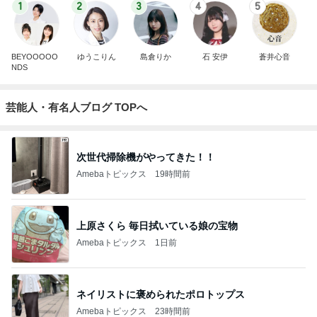
1
2
3
4
5
BEYOOOOO
ゆうこりん
島倉りか
石 安伊
蒼井心音
NDS
芸能人・有名人ブログ TOPへ
次世代掃除機がやってきた！！
Amebaトピックス
19時間前
上原さくら 毎日拭いている娘の宝物
Amebaトピックス
1日前
ネイリストに褒められたポロトップス
Amebaトピックス
23時間前