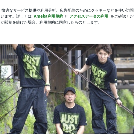
かった母の執念
新規登録
芸能人ブログ
人気ブログ
ttype Nao-Z Blog～