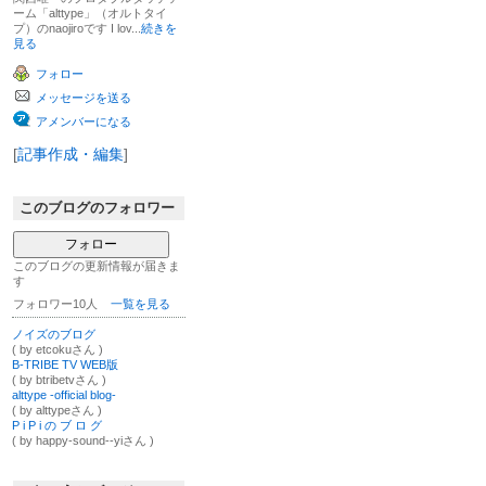
ーム「alttype」（オルトタイ
プ）のnaojiroです I lov...
続きを
見る
フォロー
メッセージを送る
アメンバーになる
[
記事作成・編集
]
このブログのフォロワー
フォロー
このブログの更新情報が届きま
す
フォロワー10人
一覧を見る
ノイズのブログ
( by etcokuさん )
B-TRIBE TV WEB版
( by btribetvさん )
alttype -official blog-
( by alttypeさん )
P i P i の ブ ロ グ
( by happy-sound--yiさん )