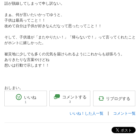
話が脱線してしまって申し訳ない。
まぁ、何が言いたいかってゆうと、
子供は最高ってこと！！
改めて自分は子供が好きなんだなって思ったってこと！！
そして、子供達が「またやりたい！」「帰らないで！」って言ってくれたこと
がホントに嬉しかった。
被災地に少しでも多くの元気を届けられるようにこれからも頑張ろう。
ありきたりな言葉やけどね
想いは行動で示します！！
おしまい。
コメントする
いいね
リブログする
3
1
いいね！した人一覧
コメント一覧
ポスト