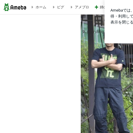
姉の障がいを認めな
ホーム
ピグ
アメブロ
一日一笑～alttype Nao-Z Blog～
一日一笑～al
気まぐれBlogです