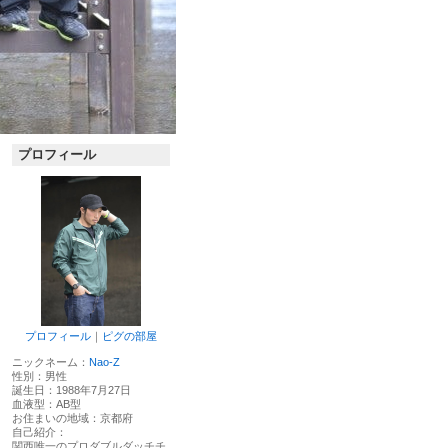
プロフィール
プロフィール
｜
ピグの部屋
ニックネーム：
Nao-Z
性別：
男性
誕生日：
1988年7月27日
血液型：
AB型
お住まいの地域：
京都府
自己紹介：
関西唯一のプロダブルダッチチ