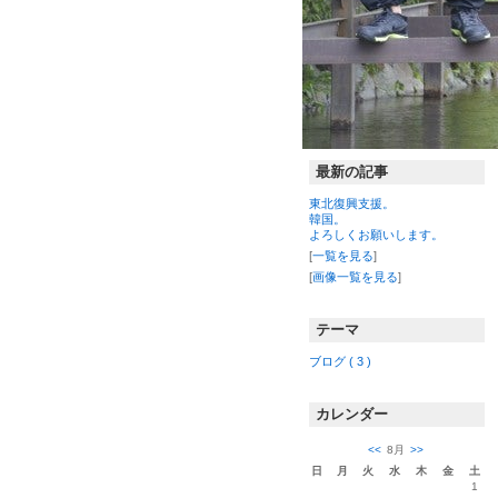
最新の記事
東北復興支援。
韓国。
よろしくお願いします。
[
一覧を見る
]
[
画像一覧を見る
]
テーマ
ブログ ( 3 )
カレンダー
<<
8月
>>
日
月
火
水
木
金
土
1