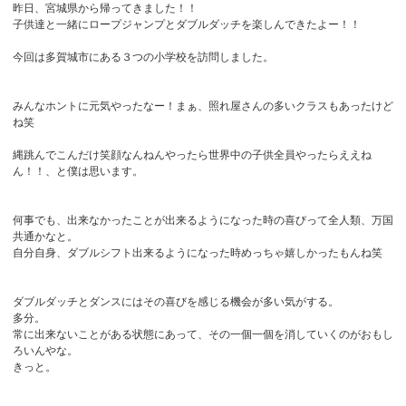
昨日、宮城県から帰ってきました！！
子供達と一緒にロープジャンプとダブルダッチを楽しんできたよー！！
今回は多賀城市にある３つの小学校を訪問しました。
みんなホントに元気やったなー！まぁ、照れ屋さんの多いクラスもあったけど
ね笑
縄跳んでこんだけ笑顔なんねんやったら世界中の子供全員やったらええね
ん！！、と僕は思います。
何事でも、出来なかったことが出来るようになった時の喜びって全人類、万国
共通かなと。
自分自身、ダブルシフト出来るようになった時めっちゃ嬉しかったもんね笑
ダブルダッチとダンスにはその喜びを感じる機会が多い気がする。
多分。
常に出来ないことがある状態にあって、その一個一個を消していくのがおもし
ろいんやな。
きっと。