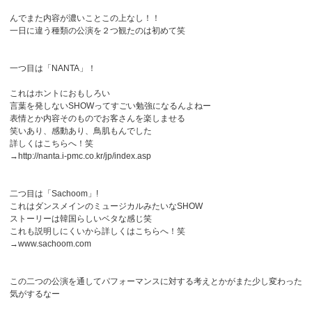
んでまた内容が濃いことこの上なし！！
一日に違う種類の公演を２つ観たのは初めて笑
一つ目は「NANTA」！
これはホントにおもしろい
言葉を発しないSHOWってすごい勉強になるんよねー
表情とか内容そのものでお客さんを楽しませる
笑いあり、感動あり、鳥肌もんでした
詳しくはこちらへ！笑
→http://nanta.i-pmc.co.kr/jp/index.asp
二つ目は「Sachoom」!
これはダンスメインのミュージカルみたいなSHOW
ストーリーは韓国らしいベタな感じ笑
これも説明しにくいから詳しくはこちらへ！笑
→www.sachoom.com
この二つの公演を通してパフォーマンスに対する考えとかがまた少し変わった
気がするなー