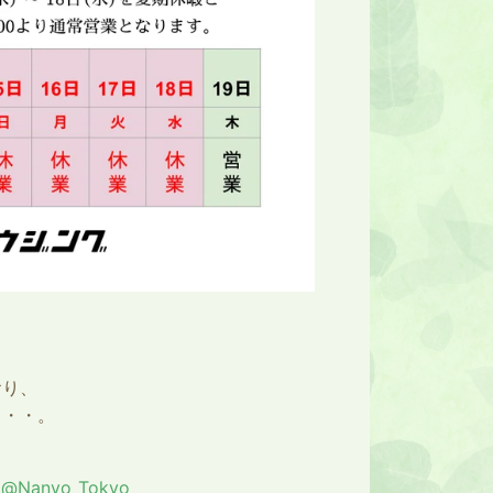
おり、
・・・。
】
@Nanyo_Tokyo