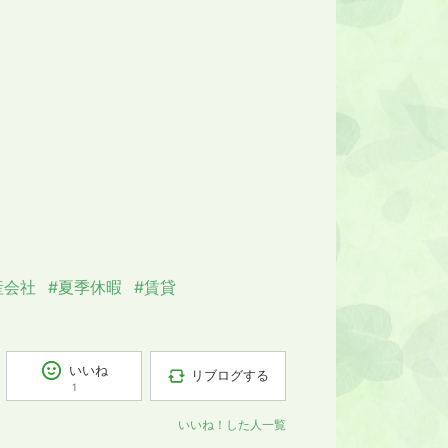
産会社
#夏季休暇
#賃貸
いいね
リブログする
1
いいね！した人一覧