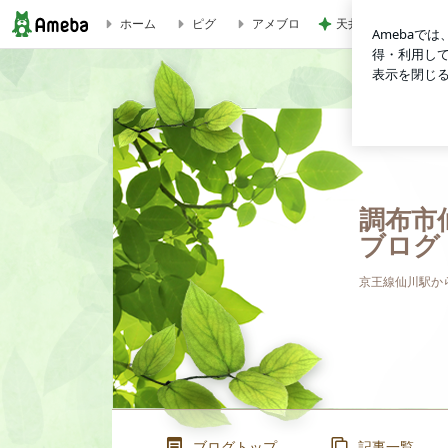
天井の木が落ち着く
ホーム
ピグ
アメブロ
調布市仙川の不動産会社 南陽ハウジングのブログ
調布市
ブログ
京王線仙川駅か
ブログトップ
記事一覧