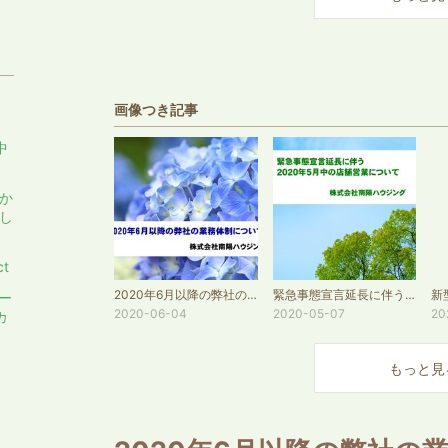
、
画像つき記事
中
か
し
t
2020年6月以降の弊社の業務体制について
緊急事態宣言延長に伴う2020年年5月の店舗営業について
アー
2020-06-04
2020-05-07
20
カ
もっと見