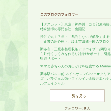
このブログのフォロワー
【タスカット】東京／神奈川 ゴミ部屋清掃
特殊清掃の専門会社！奮闘記！
渋谷で丸１７年・「裁判しないで解決」する
小企業の用心棒・弁護士吉田悌一郎のブログ
調布市・三鷹市整理収納アドバイザー/間取り
ら片付くしくみを作る/片付けサポート、引越
収納サポート
ママと赤ちゃんのお出かけを提案する Mamac
調布駅パルコ前 ネイルサロンClears★クリ
ズ パラジェル強化フィルイン＆軽井沢ハナ
ルフェイシャル
一覧を見る
フォロワー:
9
人