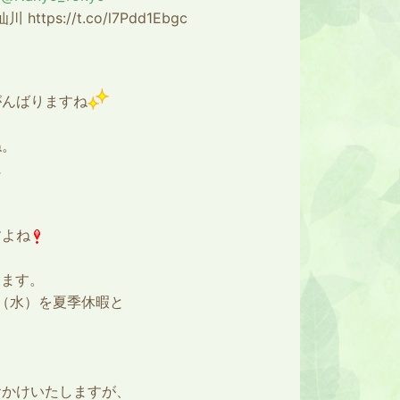
ps://t.co/l7Pdd1Ebgc
がんばりますね
ね。
に
すよね
します。
日（水）を夏季休暇と
おかけいたしますが、