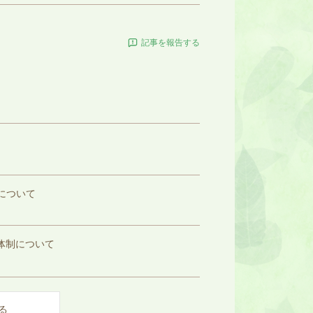
記事を報告する
について
体制について
る