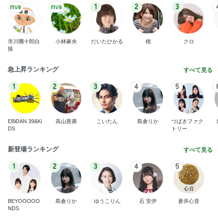
1
2
3
市川團十郎白
小林麻央
だいたひかる
桃
クロ
猿
急上昇ランキング
すべて見る
1
2
3
4
5
EBiDAN 39&Ki
高山善廣
こいたん
島倉りか
つばきファク
DS
トリー
新登場ランキング
すべて見る
1
2
3
4
5
BEYOOOOO
島倉りか
ゆうこりん
石 安伊
蒼井心音
NDS