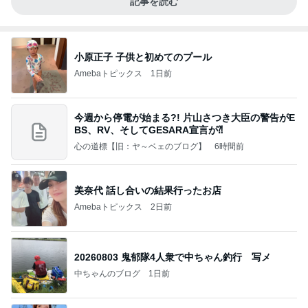
記事を読む
小原正子 子供と初めてのプール
Amebaトピックス
1日前
今週から停電が始まる?! 片山さつき大臣の警告がE
BS、RV、そしてGESARA宣言が⁈
心の道標【旧：ヤ～ベェのブログ】
6時間前
美奈代 話し合いの結果行ったお店
Amebaトピックス
2日前
20260803 鬼郁隊4人衆で中ちゃん釣行 写メ
中ちゃんのブログ
1日前