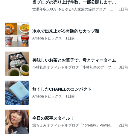
当ブログの売り上げ件数、一部公開します…
世帯年収500万 ゆるゆる4人家族の節約ブログ 〜
1日前
ケチ旦那と金銭感覚マヒ嫁の日々〜
冷水で出来上がる奇跡的なカップ麺
Amebaトピックス
1日前
美味しいお茶とお菓子で。母とティータイム
小林礼奈オフィシャルブログ「小林礼奈のブーブー
8日前
ブログ」Powered by Ameba
無くしたCHANELのコンパクト
Amebaトピックス
1日前
今日の家事スタイル！
堀ちえみオフィシャルブログ「hori-day」Powered
2日前
by Ameba