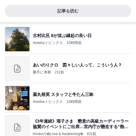
記事を読む
古村比呂 8が並ぶ縁起の良い日
Amebaトピックス
10時間前
あいのりクロ 図々しい人って、こういう人？
勝手に考察
2日前
薬丸裕英 スタッフと牛たん三昧
Amebaトピックス
10時間前
《3年連続》瑶子さま 懇意の高級カーディーラー
協賛のイベントにご出席…宮内庁が懸念する“熱心
すぎ
hirokoの✿Love＆Awakening✿
8日前