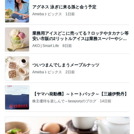
アグネス 泳ぎに来る孫と会う予定
Amebaトピックス
1日前
業務用アイスどこに売ってる？ロッテやタカナシ等
安い市販の2リットルアイスは業務スーパーやシャ
トレ
AKO | Smart Life
8日前
ついつまんでしまうメープルナッツ
Amebaトピックス
2日前
【ヤマハ発動機】～トートバック～【三越伊勢丹】
株主優待を楽しんで～tasayuryのブログ
14日前