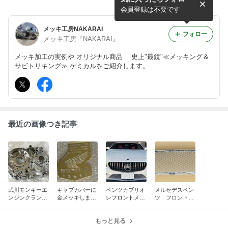
ロントフェンダーを補修メッ
にクロムメッキしました
キしました
会員登録は不要です
メッキ工房NAKARAI
フォロー
メッキ工房『NAKARAI』
メッキ加工の実例や オリジナル商品 史上"最鏡"≪メッキング＆
サビトリキング≫ ケミカルをご紹介します。
最近の画像つき記事
武川モンキーエ
キャブカバーに
ベンツカブリオ
メルセデスベン
ンジンクランク
金メッキしまし
レフロントメッ
ツ フロントメ
ケース（未使
た
シュにクローム
ッシュグリル
用）にクロムメ
メッキした画像
センター・コー
ッキしました
もっと見る
をお客様よりい
ナーにクロムメ