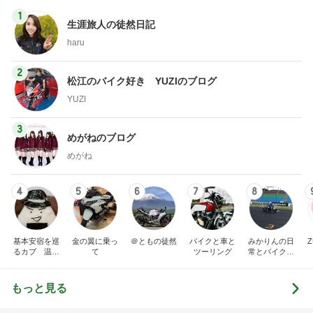
1
生涯旅人の徒然日記
haru
2
松江のバイク好き YUZIのブログ
YUZI
3
めがねのブログ
めがね
4
5
6
7
8
基本安宿を巡
金の翼に乗っ
＠ともの徒然
バイクと車と
みかりんの日
るカブ 温泉
て
ツーリング
常とバイクの
安宿探究中
ブログ
もっと見る