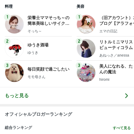
料理
美容
1
1
栄養士ママそっち～の
（旧アカウント）
簡単美味しいサイクル
ブログ【アラフォ
献立
社売却セカンドラ
そっち～
エマの日記
フ】
2
2
リトルミニマリス
ゆうき酒場
ビューティコラム 
ゆうき
little minimalist'
あねっさ／anessa
uty colum
3
3
美人になれる、た
毎日笑顔で過ごしたい
んの魔法
モモ母さん
hiromi
もっと見る
オフィシャルブロガーランキング
総合ランキング
すべて見る