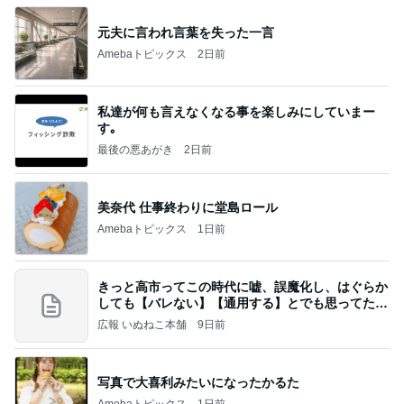
元夫に言われ言葉を失った一言
Amebaトピックス
2日前
私達が何も言えなくなる事を楽しみにしていまー
す｡
最後の悪あがき
2日前
美奈代 仕事終わりに堂島ロール
Amebaトピックス
1日前
きっと高市ってこの時代に嘘、誤魔化し、はぐらか
しても【バレない】【通用する】とでも思ってたん
だろ
広報 いぬねこ本舗
9日前
写真で大喜利みたいになったかるた
Amebaトピックス
1日前