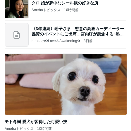
クロ 娘が夢中なシール帳の好きな所
Amebaトピックス
10時間前
《3年連続》瑶子さま 懇意の高級カーディーラー
協賛のイベントにご出席…宮内庁が懸念する“熱心
すぎ
hirokoの✿Love＆Awakening✿
8日前
モト冬樹 愛犬が習得した可愛い技
Amebaトピックス
10時間前