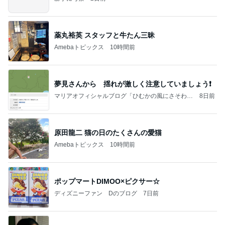
薬丸裕英 スタッフと牛たん三昧
Amebaトピックス
10時間前
夢見さんから 揺れが激しく注意していましょう❗️
マリアオフィシャルブログ「ひむかの風にさそわれ
8日前
て」Powered by Ameba
原田龍二 猫の日のたくさんの愛猫
Amebaトピックス
10時間前
ポップマートDIMOO×ピクサー☆
ディズニーファン Dのブログ
7日前