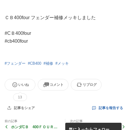
ＣＢ400four フェンダー補修メッキしました
#CＢ400four
#cb400four
#
フェンダー
#
CB400
#
補修
#
メッキ
いいね
コメント
リブログ
13
記事を報告する
記事をシェア
前の記事
次の記事
ホンダCＢ 400ＦＯＵＲフ
レクサス ナンバープレート
気に入ったらフォロー