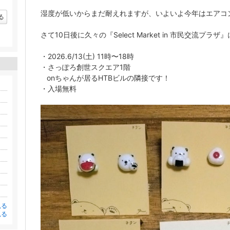
ラ
キ
ン
湿度が低いからまだ耐えれますが、いよいよ今年はエアコン
ン
キ
る
グ
ン
上
グ
さて10日後に久々の『Select Market in 市民交流プ
昇
上
昇
・2026.6/13(土) 11時〜18時
・さっぽろ創世スクエア1階
onちゃんが居るHTBビルの隣接です！
・入場無料
見る
見る