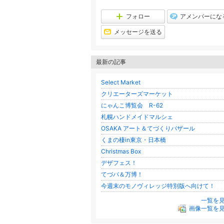
フォロー
アメンバーにな
メッセージを送る
最新の記事
Select Market
クリエーターズマーケット
にゃんこ博覧会 R-62
札幌ハンドメイドマルシェ
OSAKA アート＆てづくりバザール
くまの棲in東京・日本橋
Christmas Box
デザフェス！
てづバ＆万博！
今週末のモノヴィレッジ特別版へ向けて！
一覧を
画像一覧を