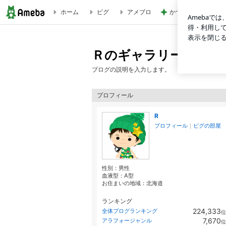
ホーム
ピグ
アメブロ
かつや対象商品が税抜
Ｒのギャラリー
Ｒのギャラリー
ブログの説明を入力します。
プロフィール
R
プロフィール
｜
ピグの部屋
性別：
男性
血液型：
A型
お住まいの地域：
北海道
ランキング
224,333
全体ブログランキング
位
7,670
アラフォージャンル
位