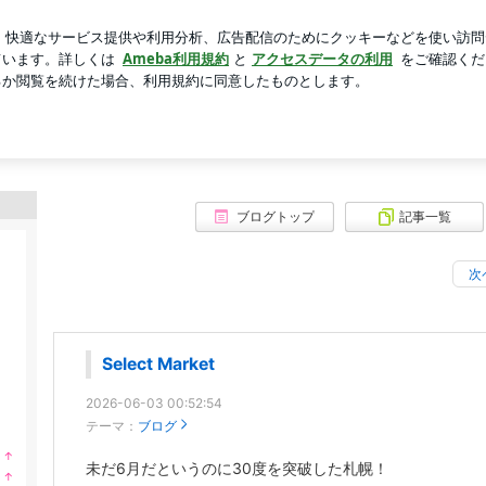
150円引き
芸能人ブログ
人気ブログ
新規登録
ログ
ブログトップ
記事一覧
次
Select Market
2026-06-03 00:52:54
テーマ：
ブログ
↑
未だ6月だというのに30度を突破した札幌！
ラ
↑
ン