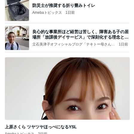
防災士が推奨する折り畳みトイレ
Amebaトピックス
1日前
良心的な事業所ほど経営は苦しく、障害ある子の居
場所「放課後デイサービス」で深刻化する理念と現
実の
立石美津子オフィシャルブログ「テキトー母さんの
1日前
すすめ」Powered by Ameba
上原さくら ツヤツヤほっぺになるYSL