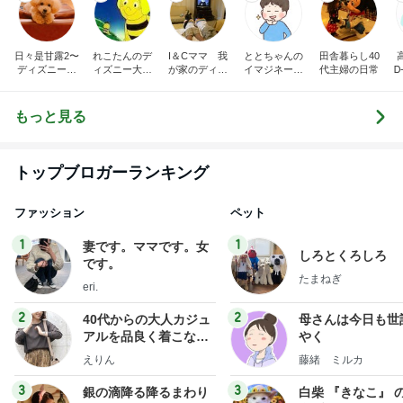
日々是甘露2〜
れこたんのデ
I＆Cママ 我
ととちゃんの
田舎暮らし40
ディズニー風
ィズニー大好
が家のディズ
イマジネーシ
代主婦の日常
Ꭰ
味〜
き♡孫4人
ニー♡ブログ
ョンタイム
もっと見る
トップブロガーランキング
ファッション
ペット
1
1
妻です。ママです。女
しろとくろしろ
です。
たまねぎ
eri.
2
2
40代からの大人カジュ
母さんは今日も世
アルを品良く着こなす
やく
ファッションブログ
えりん
藤緒 ミルカ
3
3
銀の滴降る降るまわり
白柴 『きなこ』 