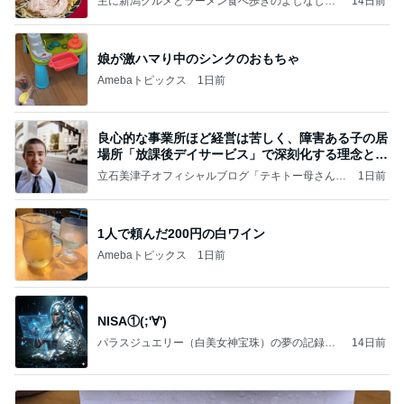
主に新潟グルメとラーメン食べ歩きのよしなしご
14日前
と
娘が激ハマり中のシンクのおもちゃ
Amebaトピックス
1日前
良心的な事業所ほど経営は苦しく、障害ある子の居
場所「放課後デイサービス」で深刻化する理念と現
実の
立石美津子オフィシャルブログ「テキトー母さんの
1日前
すすめ」Powered by Ameba
1人で頼んだ200円の白ワイン
Amebaトピックス
1日前
NISA①(;'∀')
パラスジュエリー（白美女神宝珠）の夢の記録
14日前
（続編）