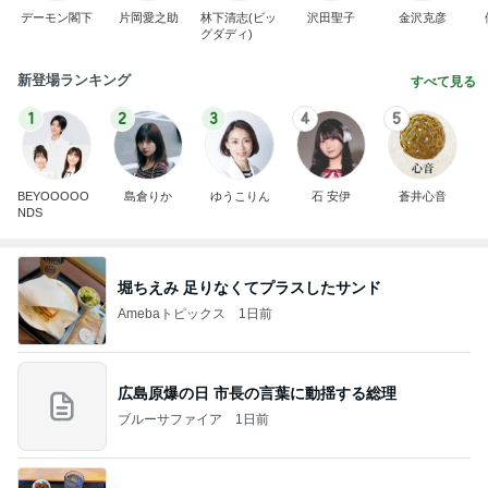
デーモン閣下
片岡愛之助
林下清志(ビッ
沢田聖子
金沢克彦
グダディ)
新登場ランキング
すべて見る
1
2
3
4
5
BEYOOOOO
島倉りか
ゆうこりん
石 安伊
蒼井心音
NDS
堀ちえみ 足りなくてプラスしたサンド
Amebaトピックス
1日前
広島原爆の日 市長の言葉に動揺する総理
ブルーサファイア
1日前