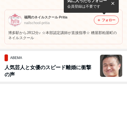
気に入ったらフォロー
会員登録は不要です
福岡のネイルスクール Pritia
フォロー
nailschool-pritia
博多駅からJR12分♪ ☆本部認定講師が直接指導☆ 糟屋郡粕屋町の
ネイルスクール
ABEMA
人気芸人と女優のスピード離婚に衝撃
の声