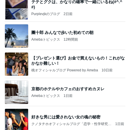
テテとグクは、かなりの確率で一緒にいるね(#^.^
#)
Purplevjkのブログ
2日前
團十郎 みんなで歩いた初めての朝
Amebaトピックス
12時間前
【プレゼント選び】お金で買えないもの！これがな
かなか難しい！
桃オフィシャルブログ Powered by Ameba
10日前
京都のホテルやカフェのおすすめカヌレ
Amebaトピックス
1日前
好きな男には愛されない女の魂の秘密
クノタチホオフィシャルブログ「恋学・性学研究
1日前
室」Powered by Ameba