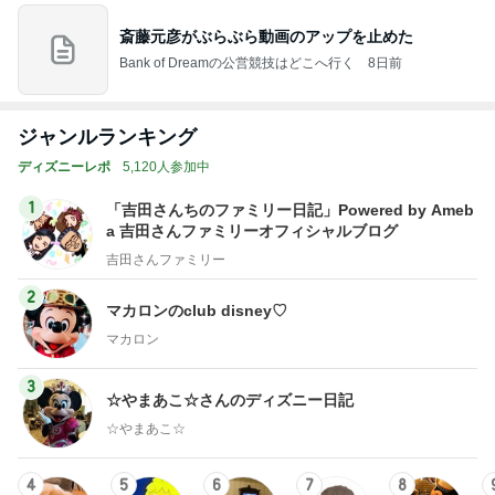
斎藤元彦がぶらぶら動画のアップを止めた
Bank of Dreamの公営競技はどこへ行く
8日前
ジャンルランキング
ディズニーレポ
5,120人参加中
1
「吉田さんちのファミリー日記」Powered by Ameb
a 吉田さんファミリーオフィシャルブログ
吉田さんファミリー
2
マカロンのclub disney♡
マカロン
3
☆やまあこ☆さんのディズニー日記
☆やまあこ☆
4
5
6
7
8