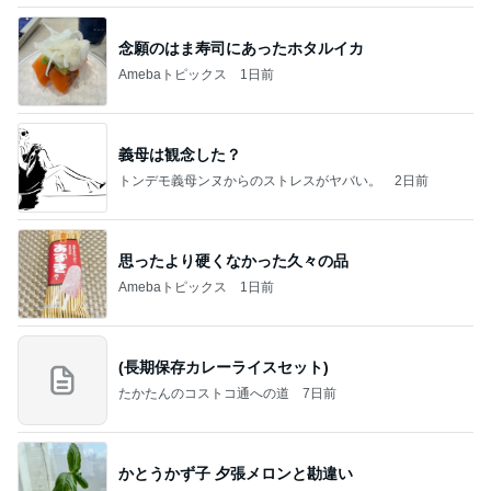
念願のはま寿司にあったホタルイカ
Amebaトピックス
1日前
義母は観念した？
トンデモ義母ンヌからのストレスがヤバい。
2日前
思ったより硬くなかった久々の品
Amebaトピックス
1日前
(長期保存カレーライスセット)
たかたんのコストコ通への道
7日前
かとうかず子 夕張メロンと勘違い