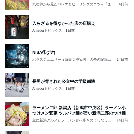
ことが
気功師から見たバレエとヒーリングのコツ～「まと
4日前
いのば」ブログ
入らざるを得なかった店の店構え
Amebaトピックス
1日前
NISA①(;'∀')
パラスジュエリー（白美女神宝珠）の夢の記録
14日前
（続編）
長男が脅された公立中の学級崩壊
Amebaトピックス
1日前
ラーメン二郎 新潟店【新潟市中央区】ラーメン小
つけメン変更 ツルパツ麺が旨い新潟二郎のつけ麺
主に新潟グルメとラーメン食べ歩きのよしなしご
14日前
と