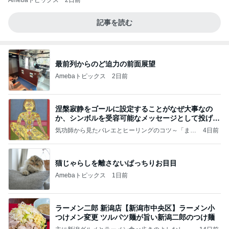
Amebaトピックス
2日前
記事を読む
最前列からのど迫力の前面展望
Amebaトピックス
2日前
涅槃寂静をゴールに設定することがなぜ大事なの
か、シンボルを受容可能なメッセージとして投げる
ことが
気功師から見たバレエとヒーリングのコツ～「まと
4日前
いのば」ブログ
猫じゃらしを離さないぱっちりお目目
Amebaトピックス
1日前
ラーメン二郎 新潟店【新潟市中央区】ラーメン小
つけメン変更 ツルパツ麺が旨い新潟二郎のつけ麺