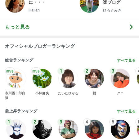
に・・・
楽ブログ
illallan
ひろ☆みき
もっと見る
オフィシャルブロガーランキング
総合ランキング
すべて見る
1
2
3
市川團十郎白
小林麻央
だいたひかる
桃
クロ
猿
急上昇ランキング
すべて見る
1
2
3
4
5