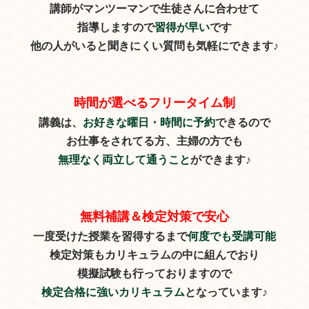
講師がマンツーマンで生徒さんに合わせて
指導しますので
習得が早い
です
他の人がいると聞きにくい質問も気軽にできます♪
時間が選べるフリータイム制
講義は、
お好きな曜日・時間に予約
できるので
お仕事をされてる方、主婦の方でも
無理なく両立して通うこと
ができます♪
無料補講＆検定対策で安心
一度受けた授業を習得するまで
何度でも受講可能
検定対策もカリキュラムの中に組んでおり
模擬試験も行っておりますので
検定合格に強いカリキュラム
となっています♪