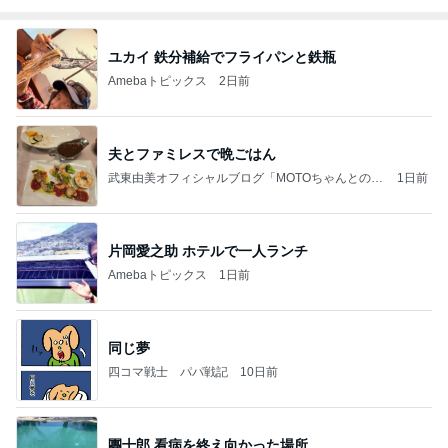
ユカイ 鉄分補給でフライパンと鉄瓶
Amebaトピックス
2日前
夫とファミレスで晩ごはん
武東由美オフィシャルブログ「MOTOちゃんとのは
1日前
っぴぃな毎日」Powered by Ameba
片岡愛之助 ホテルで一人ランチ
Amebaトピックス
1日前
同じ夢
四コマ戦士 パパ戦記
10日前
團十郎 看病を終え向かった場所