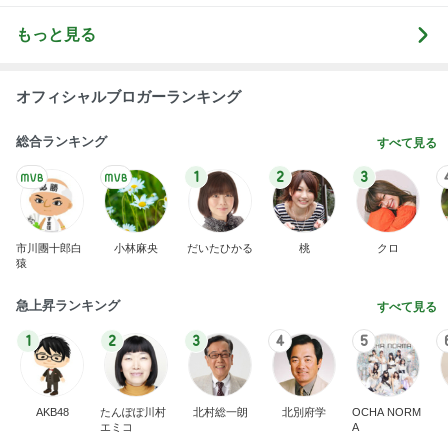
もっと見る
オフィシャルブロガーランキング
総合ランキング
すべて見る
1
2
3
市川團十郎白
小林麻央
だいたひかる
桃
クロ
猿
急上昇ランキング
すべて見る
1
2
3
4
5
AKB48
たんぽぽ川村
北村総一朗
北別府学
OCHA NORM
エミコ
A