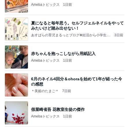
Amebaトピックス
1日前
夏になると毎年思う。セルフジェルネイルをやって
みたいけど踏み出せない！
あすぱらの育児まるっとブログ✻妊活から小学生ま
3日前
で✻
赤ちゃんを抱っこしながら用紙記入
Amebaトピックス
1日前
6月のネイル4回分＆ohoraを始めて1年が経った今
の感想
＊美姫のたまご＊
7日前
假屋崎省吾 花教室生徒の傑作
Amebaトピックス
1日前