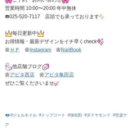
営業時間 10:00〜20:00 年中無休
☎️025-520-7117 店頭でも承っております
毎日更新中
お得情報・最新デザインをイチ早くcheck
🌼
ＨＰ
🌼
Instagram
🌼
NailBook
他店舗ブログ
🌼
アピタ西店
🌼
アピタ亀田店
ぜひご覧くださいませ
#
ジェルネイル
#
トップコート
#
強化剤
#
ダイヤモンド
#
甘皮ケ
ア