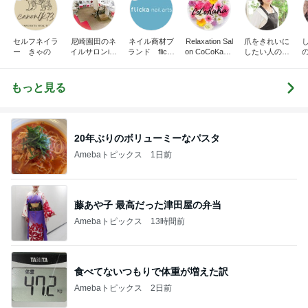
セルフネイラ
尼崎園田のネ
ネイル商材ブ
Relaxation Sal
爪をきれいに
ー きゃの
イルサロンi N
ランド flicka
on CoCoKaRa
したい人のた
AIL(アイネイ
nail arts, 茨城
‐ココカラ-
めのネイルサ
め
ル)☆イクコの
県水戸市ネイ
ロンR.Queen
ブログ☆
ルサロン、ス
Nail＜検見川
もっと見る
クール neril
＞
e.
20年ぶりのボリューミーなパスタ
Amebaトピックス
1日前
藤あや子 最高だった津田屋の弁当
Amebaトピックス
13時間前
食べてないつもりで体重が増えた訳
Amebaトピックス
2日前