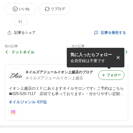
いいね
リブログ
61
記事を報告する
記事をシェア
前の記事
次の記事
ドットネイル
店販商品summerセール開催
気に入ったらフォロー
会員登録は不要です
ネイルズアジュールイオン上越店のブログ
フォロー
ネイルズアジュールイオン上越店
イオン上越店の１Ｆにありますネイルサロンです♪ ご予約はこちら
☎︎025-520-7117 店頭でも承っております♪ ・分かりやすい定額制
・痛くない巻き爪ケア ・ケアメニューも豊富 お気軽にお問合せく
ネイルジャンル 437位
ださいませ❤