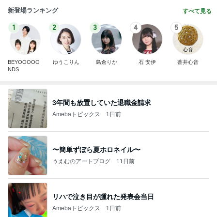
新登場ランキング
すべて見る
1
2
3
4
5
BEYOOOOO
ゆうこりん
島倉りか
石 安伊
蒼井心音
NDS
3年間も放置していた退職金請求
Amebaトピックス
1日前
〜簡単ずぼら夏ホロネイル〜
うえむのアートブログ
11日前
リハで泣き目が腫れた発表会当日
Amebaトピックス
1日前