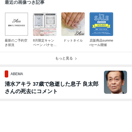
最近の画像つき記事
最新のご予約空
8月限定キャン
ドットネイル
店販商品summe
き状況
ペーン パナセト
rセール開催
ーキョー商品1
0%OFFセール
もっと見る
ABEMA
清水アキラ 37歳で急逝した息子 良太郎
さんの死去にコメント