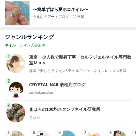
〜簡単ずぼら夏ホロネイル〜
うえむのアートブログ
11日前
ジャンルランキング
ネイル
13,487人参加中
1
東京・少人数で親身丁寧！セルフジェルネイル専門教
室Ｍａｙ
趣味で楽しく学ぶ♫少人数セルフジェルネイルレッスン教室・東京
2
CRYSTAL NAIL若松店ブログ
cn-wakamatsu
3
まほろの100均スタンプネイル研究所
まほろ
4
5
5
7
8