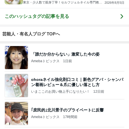
東京・少人数で親身丁寧！セルフジェルネイル専門教室
2026年8月5日
Ｍａｙ
このハッシュタグの記事を見る
芸能人・有名人ブログ TOPへ
「誰だか分からない」激変した今の姿
Amebaトピックス
1日前
ohoraネイル強化剤口コミ｜新色グアバ・シャンパ
ン着画レビュー＆爪に優しい落とし方
いまここのお買い物上手になりたい！
12日前
｢庶民的｣北川景子のプライベートに反響
Amebaトピックス
17時間前