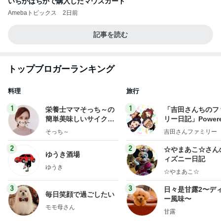
いちかばちかで購入したマウスガード
Amebaトピックス
2日前
記事を読む
トップブロガーランキング
料理
旅行
1
1
栄養士ママそっち～の
「吉田さんちのフ
簡単美味しいサイクル
リー日記」Powere
献立
y Ameba 吉田さ
そっち～
吉田さんファミリー
ミリーオフィシャ
ログ
2
2
☆やまあこ☆さん
ゆうき酒場
ィズニー日記
ゆうき
☆やまあこ☆
3
3
日々是甘露2〜デ
毎日笑顔で過ごしたい
ー風味〜
モモ母さん
甘露