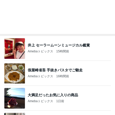
オフィシャルブロガーランキング
総合ランキング
すべて見る
1
2
3
市川團十郎白
小林麻央
だいたひかる
桃
クロ
猿
急上昇ランキング
すべて見る
1
2
3
4
5
加藤紀子
Sakurashimeji
真飛聖
尼子勝紀
モーニング
娘。'26 天気組
新登場ランキング
すべて見る