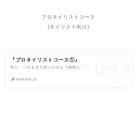
プロネイリストコース
(ネイリスト向け)
『プロネイリストコース①』
何か、このままで良いのかな？純粋に「ネイルが楽しい！」っていう感覚を忘れている気がする ネイリストとして、何歳までこの働き方を続けられるんだろう？ そんな”ネ…
ameblo.jp