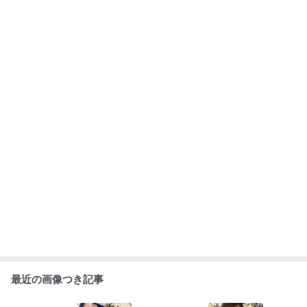
非常識に成幸♡
自分が制限さえ
まだまだ甘
【価格】ではな
講座
しなければ【何
い！！♡もっと
く【価値】を届
でも叶う】
欲張りに、自分
けるネイリスト
の欲に真っ直ぐ
♡
もっと見る
に♡
ABEMA
上白石萌音 喜びの報告に芸能界から祝
福の声｢お体を大切に｣