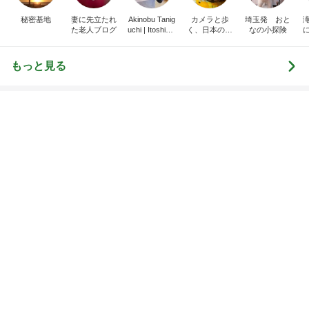
記事を読む
トップブロガーランキング
料理
ファッション
1
1
栄養士ママそっち～の
妻です。ママです
簡単美味しいサイクル
です。
献立
そっち～
eri.
2
2
40代からの大人
ゆうき酒場
アルを品良く着こ
ゆうき
ファッションブロ
えりん
3
3
銀の滴降る降るま
毎日笑顔で過ごしたい
に・・・
モモ母さん
illallan
もっと見る