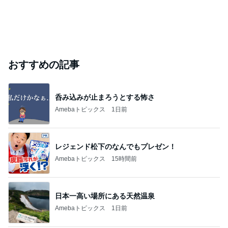
このハッシュタグの記事を見る
芸能人・有名人ブログ TOPへ
「昨日から話してる」斉藤被告の妻 SNS更新
Amebaトピックス
2日前
愚痴っぽくてすみません
だいたひかるオフィシャルブログ Powered by Ame
1日前
ba
5月に出産の冨永愛 パートナーの姿公開
Amebaトピックス
24時間前
【注文住宅】すでにリフォームを、検討している。
桃オフィシャルブログ Powered by Ameba
1日前