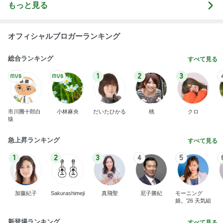
【注文住宅】すでにリフォームを、検討している。
桃オフィシャルブログ Powered by Ameba
1日前
このままどこにも行かず過ごす夏
Amebaトピックス
1日前
愚痴っぽくてすみません
だいたひかるオフィシャルブログ Powered by Ame
1日前
ba
吐き気で横になった初めての妊婦健診
Amebaトピックス
1日前
昨日の通勤コーデ＆【本日20時スタート】楽天お買
い物マラソンお得情報まとめ
norikoオフィシャルブログ「Noricoco room 〜365
6日前