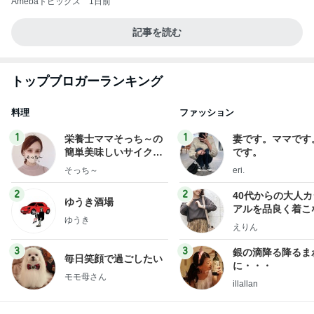
排卵抑制しつつ卵胞を育てる治療
Amebaトピックス
1日前
もうすぐ〜〜♡
私立恵比寿中学オフィシャルブログ Powered by A
5日前
meba
出張で痩せなかったダイエット報告
Amebaトピックス
2日前