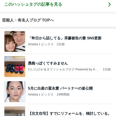
秘密基地
妻に先立たれ
Akinobu Tanig
カメラと歩
埼玉発 おと
た老人ブログ
uchi | Itoshima
く、日本の風
なの小探険
Landscape Ph
景スナップ紀
otographer
行
もっと見る