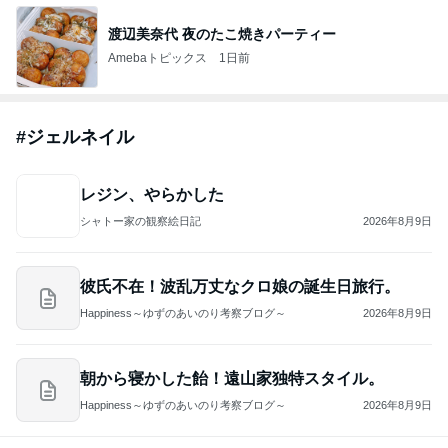
ジャンルランキング
カメラ(風景写真)
9,434人参加中
1
北軽井沢［半住人生活］
やっちゃん
2
銀座のママブログ✨美肌で開運✨銀座ママが作った化
粧品✨銀座クラブ高嶋25歳で開店✨高嶋りえ子 お着
物でエルメス バーキン コーデ
【銀座クラブ高嶋】元OL婚約破棄から24歳で銀座ママ25歳でオーナーママ銀座 美肌で開運♡パワースポット巡り高嶋りえ子ブログ
3
S M R
likeabridgeover
4
5
6
7
8