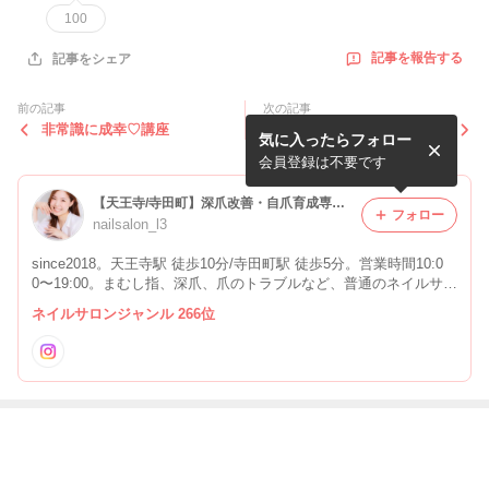
100
記事を報告する
記事をシェア
前の記事
次の記事
非常識に成幸♡講座
自分が制限さえしなければ
気に入ったらフォロー
【何でも叶う】
会員登録は不要です
【天王寺/寺田町】深爪改善・自爪育成専門 ネイルサロンＬ３
フォロー
nailsalon_l3
since2018。天王寺駅 徒歩10分/寺田町駅 徒歩5分。営業時間10:0
0〜19:00。まむし指、深爪、爪のトラブルなど、普通のネイルサロ
ンとは違い【自爪育成】専門のサロンです。派手に飾りたい訳では
ネイルサロンジャンル 266位
無く、素の爪を美しくしたい方、お待ちしております。
最近の画像つき記事