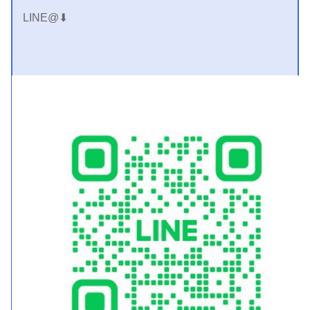
LINE@⬇︎