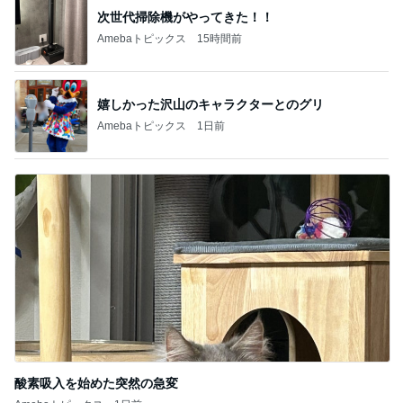
1
2
3
4
5
BEYOOOOO
ゆうこりん
島倉りか
MOMIママ
石 安伊
NDS