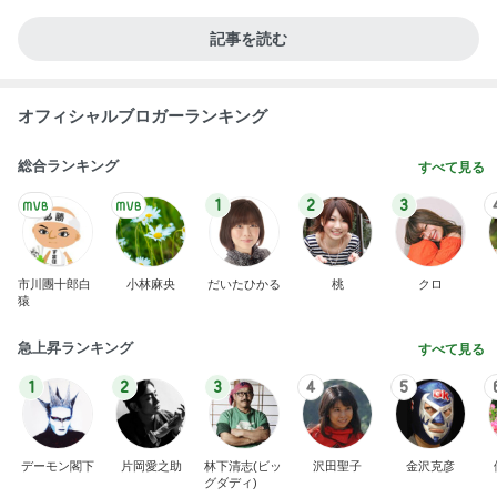
夜に買ったパワーを求める赤い花
Amebaトピックス
2日前
ガチャガチャで出た謎のチャーム
Amebaトピックス
1日前
リーズナブル過ぎる330円の玉子丼
Amebaトピックス
1日前