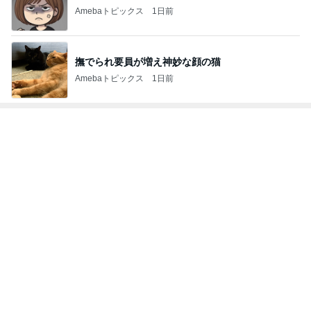
Amebaトピックス
1日前
撫でられ要員が増え神妙な顔の猫
Amebaトピックス
1日前
トップブロガーランキング
ファッション
インテリア&DIY
1
1
妻です。ママです。女
おうちと暮らしの
です。
ピ 〜HOME&LI
eri.
yuki (ドキ子）
2
2
40代からの大人カジュ
ほんとうに必要な
アルを品良く着こなす
か持たない暮らし
ファッションブログ
ep Life Simple
えりん
yukiko
ンテリアのきろく
3
3
銀の滴降る降るまわり
１００均・カルデ
に・・・
好き！食いしん坊