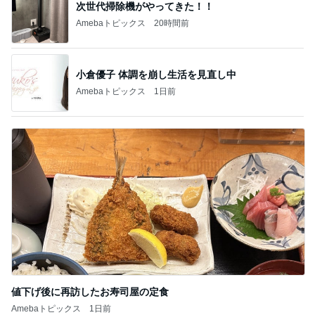
新登場ランキング
すべて見る
1
2
3
4
5
BEYOOOOO
島倉りか
ゆうこりん
石 安伊
蒼井心音
NDS
芸能人・有名人ブログ TOPへ
次世代掃除機がやってきた！！
Amebaトピックス
20時間前
桃 夫とドラマ鑑賞中に気づいた事
Amebaトピックス
1日前