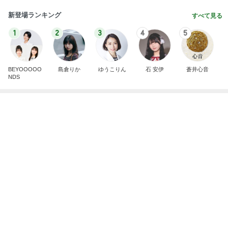
子どもが1人で留守番中の大地震
Amebaトピックス
19時間前
記事を読む
業スーの冷凍生地に助けられた晩御飯
Amebaトピックス
2日前
最高気温38℃の中頑張ること
Amebaトピックス
11時間前
交通費3万円の受け取りを断る父
Amebaトピックス
10時間前