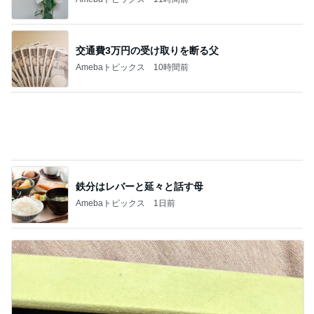
ネイル
焼けた肌に似合う白♡【グラデーション】
1
【大阪】 深爪・弱い爪・巻き爪…30代〜70代の爪
のお悩み解決ジェルネイルケアサロンm-cuore(エ
ムクオーレ)
Blue &Grayネイルと亀裂お直しと♪
2
ネイルサロンRinasceリナーシェのブログ
定額デザインより ミラーラインのうねうね
アート
3
鷺沼・宮前平のネイルサロン TM-BEAUTY のブロ
グ