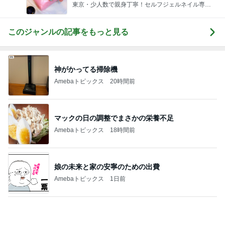
汗疹に悩まされずに過ごせてる肌着
Amebaトピックス
1日前
記事を読む
ヒデ 初のピンクシャツコーデ挑戦
Amebaトピックス
1日前
公式の約65%offだったコストコ商品
Amebaトピックス
1日前
病院の後に迷うコメダのかき氷