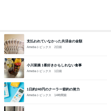
記事を読む
オフィシャルブロガーランキング
総合ランキング
すべて見る
1
2
3
市川團十郎白
小林麻央
だいたひかる
桃
クロ
猿
急上昇ランキング
すべて見る
1
2
3
4
5
デーモン閣下
片岡愛之助
林下清志(ビッ
沢田聖子
金沢克彦
グダディ)