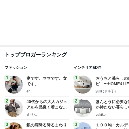
らりん☆のブログ
illallan
☆きらりん☆
もっと見る
支払われていなかった共済金の金額
Amebaトピックス
2日前
小川菜摘 1番好きかもしれない食事
Amebaトピックス
1日前
1日約240円のクーラー節約の努力
Amebaトピックス
14時間前
次世代掃除機がやってきた！！