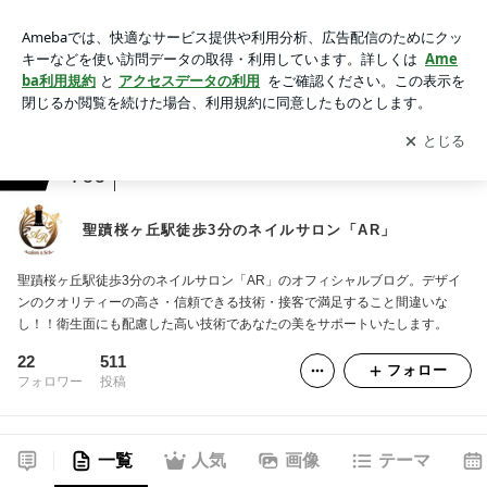
聖蹟桜ヶ丘駅徒歩3分のネイルサロン「AR」
アプリをダウンロードして
ブログの更新通知
を受け取りまし
開く
ょう。
ranking
ネイルジャンル
766
聖蹟桜ヶ丘駅徒歩3分のネイルサロン「AR」
聖蹟桜ヶ丘駅徒歩3分のネイルサロン「AR」のオフィシャルブログ。デザイ
ンのクオリティーの高さ・信頼できる技術・接客で満足すること間違いな
し！！衛生面にも配慮した高い技術であなたの美をサポートいたします。
22
511
フォロー
フォロワー
投稿
一覧
人気
画像
テーマ