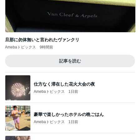
月夜の爪紅屋 -避難後なぜ再入館 証言からの
実態-
3
店長Tanimayuの「Nail Time!」
絶対用意して！おすすめのスタンドライト＆
ルーペ（拡大鏡）
5
東京・少人数で親身丁寧！セルフジェルネイル専門
教室Ｍａｙ
このジャンルの記事をもっと見る
神がかってる掃除機
Amebaトピックス
20時間前
マックの日の調整でまさかの栄養不足
Amebaトピックス
18時間前