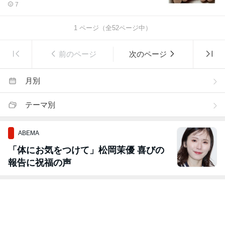
7
1
ページ（全
52
ページ中）
前のページ
次のページ
月別
テーマ別
ABEMA
「体にお気をつけて」松岡茉優 喜びの
報告に祝福の声