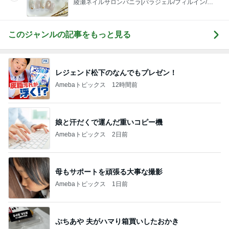
綾瀬ネイルサロンバニラ[パラジェル/フィルイン/マ
グネット]
このジャンルの記事をもっと見る
レジェンド松下のなんでもプレゼン！
Amebaトピックス
12時間前
娘と汗だくで運んだ重いコピー機
Amebaトピックス
2日前
母もサポートを頑張る大事な撮影
Amebaトピックス
1日前
ぷちあや 夫がハマり箱買いしたおかき