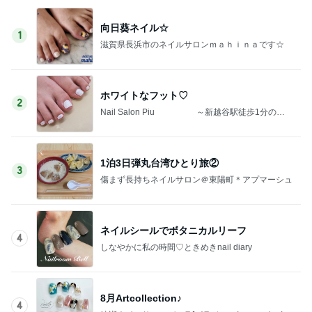
向日葵ネイル☆
1
滋賀県長浜市のネイルサロンｍａｈｉｎａです☆
ホワイトなフット♡
2
Nail Salon Piu ～新越谷駅徒歩1分の子
連れOK！キッズスペース有りのプライベートネイ
ルサロン～
1泊3日弾丸台湾ひとり旅②
3
傷まず長持ちネイルサロン＠東陽町＊アプマーシュ
ネイルシールでボタニカルリーフ
4
しなやかに私の時間♡ときめきnail diary
8月Artcollection♪
4