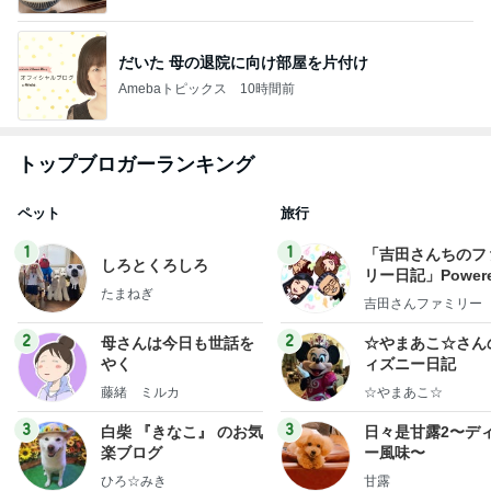
だいた 母の退院に向け部屋を片付け
Amebaトピックス
10時間前
トップブロガーランキング
ペット
旅行
1
1
「吉田さんちのフ
しろとくろしろ
リー日記」Powere
たまねぎ
y Ameba 吉田さ
吉田さんファミリー
ミリーオフィシャ
ログ
2
2
母さんは今日も世話を
☆やまあこ☆さん
やく
ィズニー日記
藤緒 ミルカ
☆やまあこ☆
3
3
白柴 『きなこ』 のお気
日々是甘露2〜デ
楽ブログ
ー風味〜
ひろ☆みき
甘露