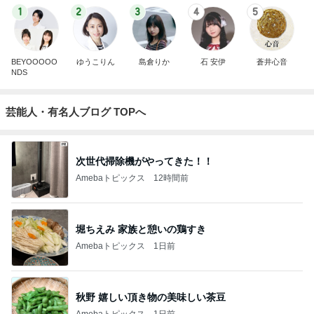
1
2
3
4
5
BEYOOOOO
ゆうこりん
島倉りか
石 安伊
蒼井心音
NDS
芸能人・有名人ブログ TOPへ
次世代掃除機がやってきた！！
Amebaトピックス
12時間前
堀ちえみ 家族と憩いの鶏すき
Amebaトピックス
1日前
秋野 嬉しい頂き物の美味しい茶豆
Amebaトピックス
1日前