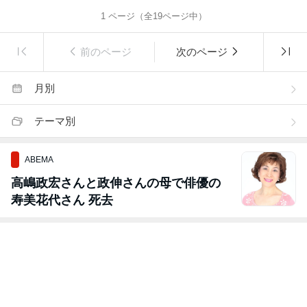
1
ページ（全
19
ページ中）
前のページ
次のページ
月別
テーマ別
ABEMA
高嶋政宏さんと政伸さんの母で俳優の
寿美花代さん 死去