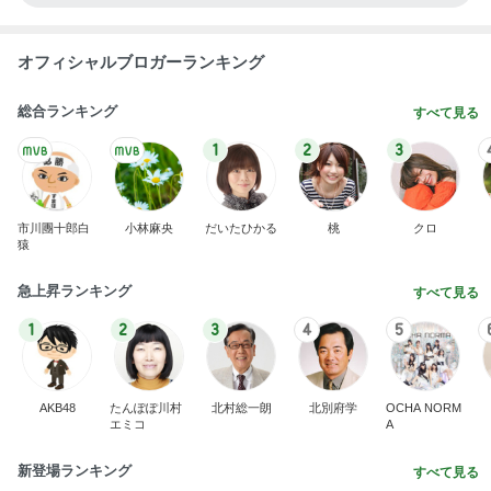
オフィシャルブロガーランキング
総合ランキング
すべて見る
1
2
3
市川團十郎白
小林麻央
だいたひかる
桃
クロ
猿
急上昇ランキング
すべて見る
1
2
3
4
5
AKB48
たんぽぽ川村
北村総一朗
北別府学
OCHA NORM
エミコ
A
新登場ランキング
すべて見る