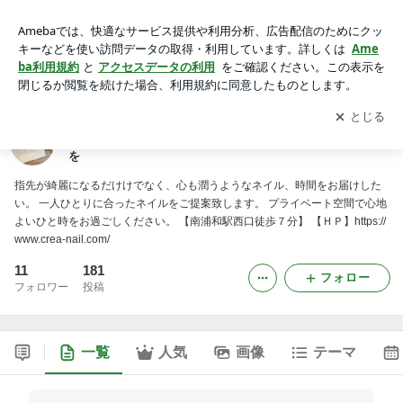
浦和・南浦和プライベートネイルサロン"maison de ＣＲＥ
Ａ" プライベート空間でこだわりの大人ネイルを
アプリをダウンロードして
ブログの更新通知
を受け取りまし
開く
ょう。
浦和・南浦和プライベートネイルサロン"maison de
ＣＲＥＡ" プライベート空間でこだわりの大人ネイル
を
指先が綺麗になるだけけでなく、心も潤うようなネイル、時間をお届けした
い。 一人ひとりに合ったネイルをご提案致します。 プライベート空間で心地
よいひと時をお過ごしください。 【南浦和駅西口徒歩７分】 【ＨＰ】https://
www.crea-nail.com/
11
181
フォロー
フォロワー
投稿
一覧
人気
画像
テーマ