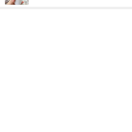
レジェンド松下のなんでもプレゼン！
Amebaトピックス
12時間前
カルディで買った優雅な気分の珈琲
Amebaトピックス
20時間前
團十郎 息子がサングラスに興味
Amebaトピックス
2日前
だいた 父の為に見つけた心強い商品
Amebaトピックス
1日前