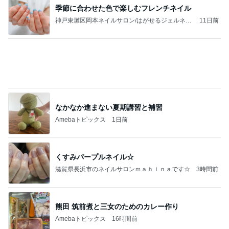
なかなか進まない夏期講習と補習
Amebaトピックス
1日前
くすみパープルネイル☆
滋賀県長浜市のネイルサロンｍａｈｉｎａです☆
3時間前
熊田 筑前煮と三女のためのカレー作り
Amebaトピックス
16時間前
【自爪風】オフィスや仕事でも安心！超ナチュラル
ネイル3選【釧路ネイルサロン】
大人上品ネイル｜ちゅるんなスキンカラーとシンプ
5日前