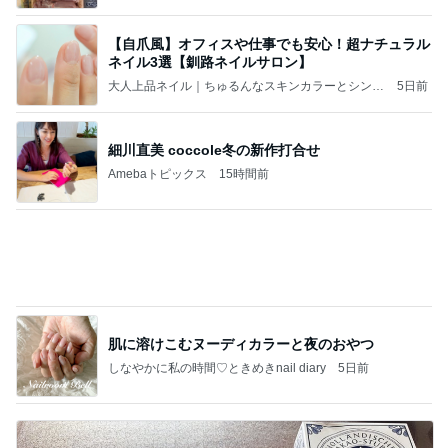
ルネイル｜釧路ネイルサロン Maple
細川直美 coccole冬の新作打合せ
Amebaトピックス
15時間前
肌に溶けこむヌーディカラーと夜のおやつ
しなやかに私の時間♡ときめきnail diary
5日前