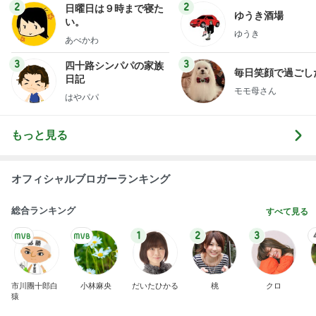
毎日笑顔で過ごし
日記
モモ母さん
はやパパ
もっと見る
オフィシャルブロガーランキング
総合ランキング
すべて見る
1
2
3
市川團十郎白
小林麻央
だいたひかる
桃
クロ
猿
急上昇ランキング
すべて見る
1
2
3
4
5