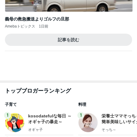
記事を読む
トップブロガーランキング
子育て
料理
1
1
kosodatefulな毎日 ～
栄養士ママそっち
オギャ子の暴走～
簡単美味しいサイ
献立
オギャ子
そっち～
2
2
日曜日は９時まで寝た
ゆうき酒場
い。
ゆうき
あべかわ
3
3
四十路シンパパの家族