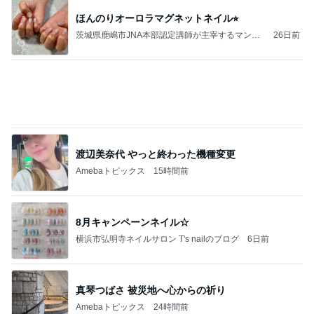
渡辺美奈代 やっと終わった機種変更
Amebaトピックス
15時間前
8月キャンペーンネイル☆
横浜市弘明寺ネイルサロン T's nailのブログ
6日前
真琴つばさ 被災地へ心からの祈り
Amebaトピックス
24時間前
エアコン新しくなりました！
静岡駅・新静岡駅 nailsalon ZERO〜ネイルサロ
23時間前