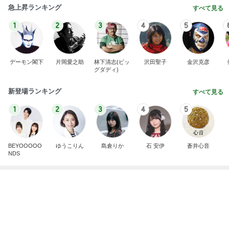
デーモン閣下
片岡愛之助
林下清志(ビッ
沢田聖子
金沢克彦
グダディ)
新登場ランキング
すべて見る
1
2
3
4
5
BEYOOOOO
ゆうこりん
島倉りか
石 安伊
蒼井心音
NDS