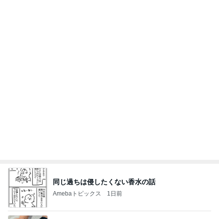
同じ過ちは侵したくない香水の話
Amebaトピックス
1日前
平成ブーム！プルメリアネイル⭐︎
茨城県鹿嶋市JNA本部認定講師が主宰するマンツ
23日前
ーマンスタイルのネイルスクール&ネイルサロ
ン Picoli -nail (ピコリネイル)