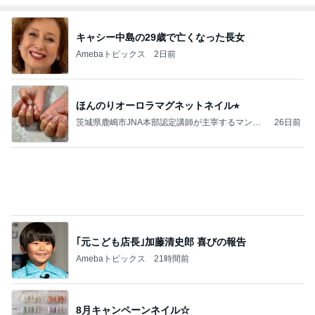
キャシー中島の29歳で亡くなった長女
Amebaトピックス
2日前
ほんのりオーロラマグネットネイル⭐︎
茨城県鹿嶋市JNA本部認定講師が主宰するマンツ
26日前
ーマンスタイルのネイルスクール&ネイルサロ
ン Picoli -nail (ピコリネイル)
｢元こども店長｣加藤清史郎 喜びの報告
Amebaトピックス
21時間前
8月キャンペーンネイル☆
横浜市弘明寺ネイルサロン T's nailのブログ
6日前
ジャンルランキング