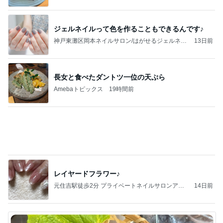
ネイル専門サロンJolie
長女と食べたダントツ一位の天ぷら
Amebaトピックス
19時間前
レイヤードフラワー♪
元住吉駅徒歩2分 プライベートネイルサロンアー
14日前
テル（ater.s）