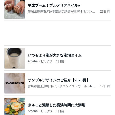
いつもより泡が大きな泡泡タイム
Amebaトピックス
1日前
サンプルデザインのご紹介【2026夏】
宮崎市佐土原町 ネイルサロンイストワール〜Nail
17日前
salon Histoire〜
ぎゅっと濃縮した横浜時間に大満足
Amebaトピックス
1日前
ジェルネイルって色を作ることもできるんです♪
神戸東灘区岡本ネイルサロン/はがせるジェルネイ
13日前
ルで指先に輝きを♡50代女性のための身だしなみ