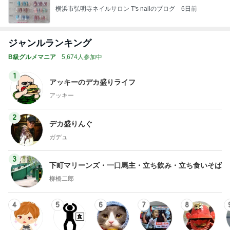
B級グルメマニア
5,674人参加中
1
アッキーのデカ盛りライフ
アッキー
2
デカ盛りんぐ
ガデュ
3
下町マリーンズ・一口馬主・立ち飲み・立ち食いそば
柳橋二郎
4
5
6
7
8
安くて美味し
『やすたろ
道産子どすど
いもっちゃん
こんちゃんの
い物が好き☆
う』的 食の
す！
のブログ
ブログ
彡
備忘録
もっと見る