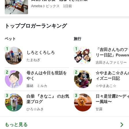
Amebaトピックス
1日前
トップブロガーランキング
ペット
旅行
1
1
「吉田さんちのフ
しろとくろしろ
リー日記」Powere
たまねぎ
y Ameba 吉田さ
吉田さんファミリー
ミリーオフィシャ
ログ
2
2
母さんは今日も世話を
☆やまあこ☆さん
やく
ィズニー日記
藤緒 ミルカ
☆やまあこ☆
3
3
白柴 『きなこ』 のお気
日々是甘露2〜デ
楽ブログ
ー風味〜
ひろ☆みき
甘露
もっと見る