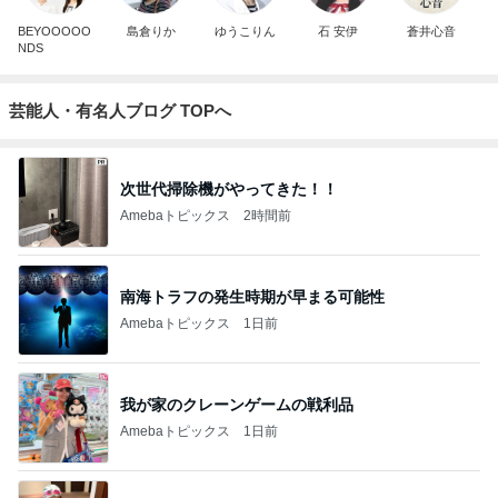
BEYOOOOO
島倉りか
ゆうこりん
石 安伊
蒼井心音
NDS
芸能人・有名人ブログ TOPへ
次世代掃除機がやってきた！！
Amebaトピックス
2時間前
南海トラフの発生時期が早まる可能性
Amebaトピックス
1日前
我が家のクレーンゲームの戦利品
Amebaトピックス
1日前