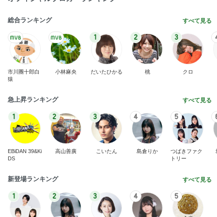
総合ランキング
すべて見る
1
2
3
市川團十郎白
小林麻央
だいたひかる
桃
クロ
猿
急上昇ランキング
すべて見る
1
2
3
4
5
EBiDAN 39&Ki
高山善廣
こいたん
島倉りか
つばきファク
DS
トリー
新登場ランキング
すべて見る
1
2
3
4
5