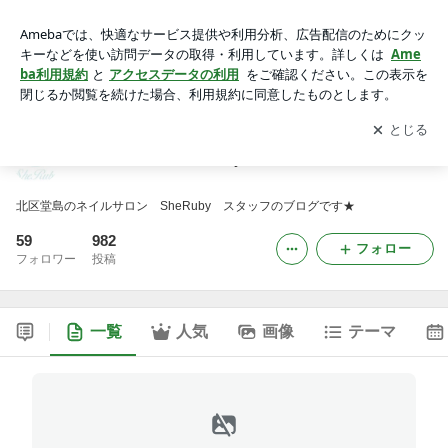
ネイルサロン SheRuby
アプリをダウンロードして
ブログの更新通知
を受け取りまし
開く
ょう。
ネイルサロン SheRuby
北区堂島のネイルサロン SheRuby スタッフのブログです★
59
982
フォロー
フォロワー
投稿
一覧
人気
画像
テーマ