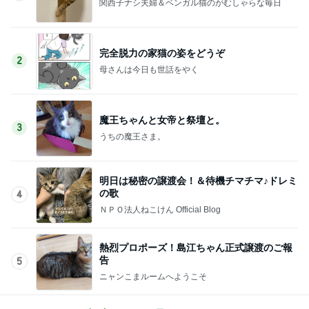
関西子ナシ夫婦＆ベンガル猫のがむしゃらな毎日
完全脱力の家猫の姿をどうぞ
2
母さんは今日も世話をやく
魔王ちゃんと女帝と祭壇と。
3
うちの魔王さま。
明日は秘密の譲渡会！＆待機チマチマ♪ドレミ
の歌
4
ＮＰＯ法人ねこけん Official Blog
熱烈プロポーズ！島江ちゃん正式譲渡のご報
告
5
ニャンこまルームへようこそ