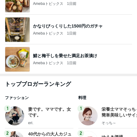
Amebaトピックス
1日前
かなりびっくりした1500円のガチャ
Amebaトピックス
1日前
鯖と梅干しを乗せた満足お茶漬け
Amebaトピックス
1日前
トップブロガーランキング
ファッション
料理
1
1
妻です。ママです。女
栄養士ママそっち
です。
簡単美味しいサイ
献立
eri.
そっち～
2
2
40代からの大人カジュ
ゆうき酒場