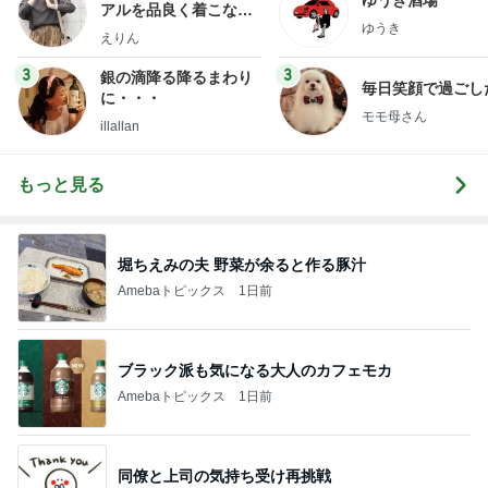
アルを品良く着こなす
ゆうき
ファッションブログ
えりん
3
3
銀の滴降る降るまわり
毎日笑顔で過ごし
に・・・
モモ母さん
illallan
もっと見る
堀ちえみの夫 野菜が余ると作る豚汁
Amebaトピックス
1日前
ブラック派も気になる大人のカフェモカ
Amebaトピックス
1日前
同僚と上司の気持ち受け再挑戦