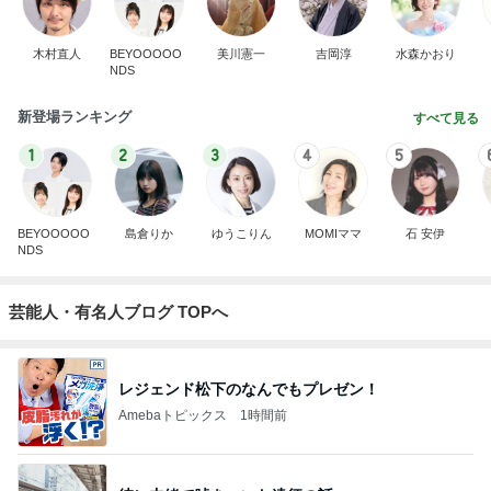
木村直人
BEYOOOOO
美川憲一
吉岡淳
水森かおり
NDS
新登場ランキング
すべて見る
1
2
3
4
5
BEYOOOOO
島倉りか
ゆうこりん
MOMIママ
石 安伊
NDS
芸能人・有名人ブログ TOPへ
レジェンド松下のなんでもプレゼン！
Amebaトピックス
1時間前