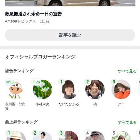
救急搬送され余命一日の宣告
Amebaトピックス
1日前
記事を読む
オフィシャルブロガーランキング
総合ランキング
すべて見る
1
2
3
市川團十郎白
小林麻央
だいたひかる
桃
クロ
猿
急上昇ランキング
すべて見る
1
2
3
4
5