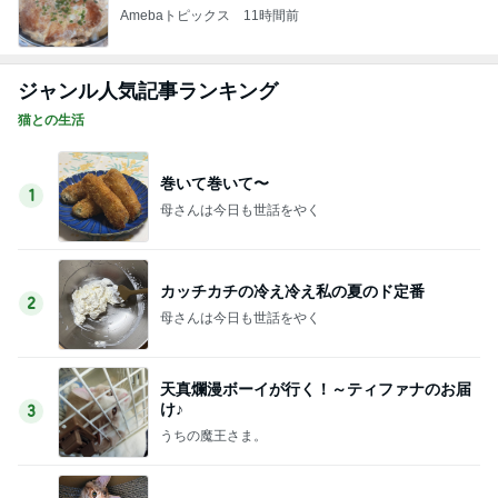
Amebaトピックス
11時間前
ジャンル人気記事ランキング
猫との生活
巻いて巻いて〜
1
母さんは今日も世話をやく
カッチカチの冷え冷え私の夏のド定番
2
母さんは今日も世話をやく
天真爛漫ボーイが行く！～ティファナのお届
け♪
3
うちの魔王さま。