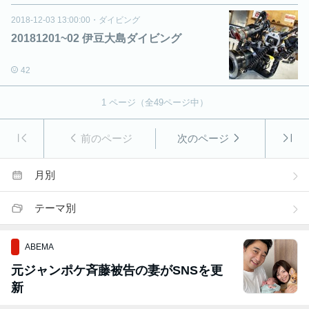
2018-12-03 13:00:00
・
ダイビング
20181201~02 伊豆大島ダイビング
42
1
ページ（全
49
ページ中）
前のページ
次のページ
月別
テーマ別
ABEMA
元ジャンポケ斉藤被告の妻がSNSを更
新