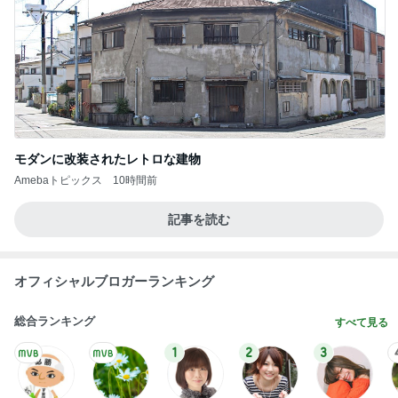
神がかってる掃除機
Amebaトピックス
2時間前
嘘をついて義母を入れた後の平穏
Amebaトピックス
2日前
蓋が甘く汁が漏れてしまった弁当
Amebaトピックス
1日前
朝の大掃除を終えてゆっくりした時間
Amebaトピックス
1日前
コメダのめちゃめちゃ美味しいパスタ
Amebaトピックス
1日前