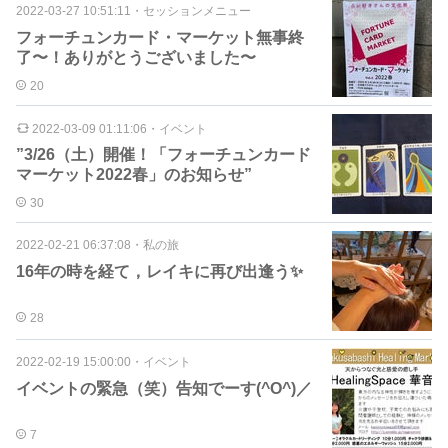
2022-03-27 10:51:11
・
セッションメニュー
フォーチュンカード・マーケット無事終
了〜！ありがとうございました〜
20
2022-03-09 01:11:06
・
イベント
”3/26（土）開催！「フォーチュンカード
マーケット2022春」のお知らせ”
30
2022-02-21 06:37:08
・
私の旅
16年の時を経て，レイキに再び出逢う✨
28
2022-02-19 15:00:00
・
イベント
イベントの緊急（笑）告知でーす(^O^)／
7