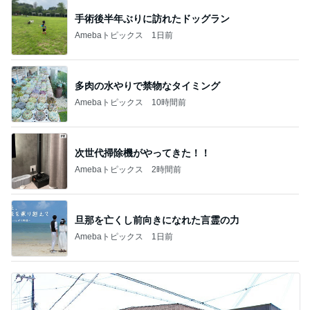
市川團十郎白
小林麻央
だいたひかる
桃
クロ
猿
急上昇ランキング
すべて見る
1
2
3
4
5
AKB48
たんぽぽ川村
北村総一朗
北別府学
OCHA NORM
エミコ
A
新登場ランキング
すべて見る
1
2
3
4
5
BEYOOOOO
ゆうこりん
島倉りか
石 安伊
蒼井心音
NDS
芸能人・有名人ブログ TOPへ