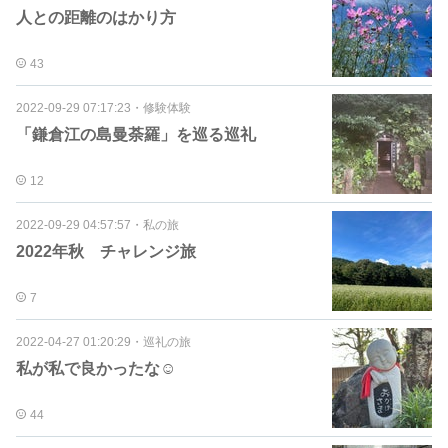
人との距離のはかり方
43
2022-09-29 07:17:23
・
修験体験
「鎌倉江の島曼荼羅」を巡る巡礼
12
2022-09-29 04:57:57
・
私の旅
2022年秋 チャレンジ旅
7
2022-04-27 01:20:29
・
巡礼の旅
私が私で良かったな☺️
44