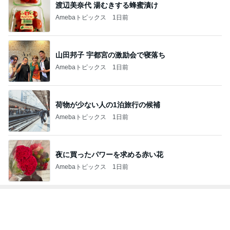
渡辺美奈代 湯むきする蜂蜜漬け
Amebaトピックス
1日前
山田邦子 宇都宮の激励会で寝落ち
Amebaトピックス
1日前
荷物が少ない人の1泊旅行の候補
Amebaトピックス
1日前
夜に買ったパワーを求める赤い花
Amebaトピックス
1日前
トップブロガーランキング
子育て
料理