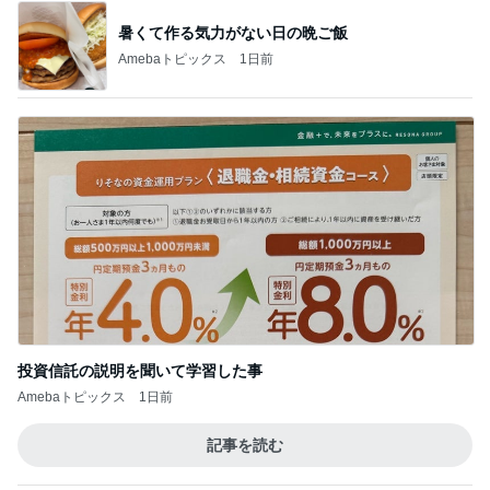
映画の感想文★「リンダリンダリンダ」
3
懐かしい本や映画や日常を語りたいのでブログ
令和８年８月３日（月）４日（火）ランチ・
土用干し３日目・長男帰省の準備・網戸・４
4
位
心の動く瞬間
しろくまさんとくろくまさん＠北極
5
とある働き人の聖書のお話
このジャンルの記事をもっと見る
次世代掃除機がやってきた！！
Amebaトピックス
2時間前