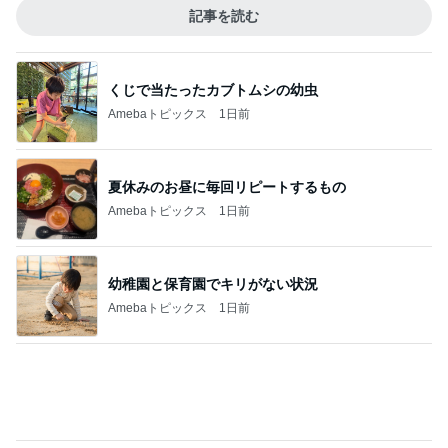
記事を読む
お母さんへのお土産ができたこと
Amebaトピックス
19時間前
ジャンル人気記事ランキング
本レビュー
こころを安定させること
1
ミナミのライト らいと ライフ～light, right, life～
ああ正負の法則（２） 美輪明宏
2
心ゆたかに生きるためのブックガイド