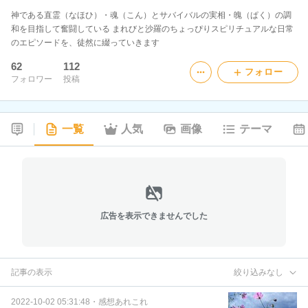
神である直霊（なほひ）・魂（こん）とサバイバルの実相・魄（ぱく）の調
和を目指して奮闘している まれびと沙羅のちょっぴりスピリチュアルな日常
のエピソードを、徒然に綴っていきます
62
112
フォロー
フォロワー
投稿
一覧
人気
画像
テーマ
広告を表示できませんでした
記事の表示
絞り込みなし
2022-10-02 05:31:48
・
感想あれこれ