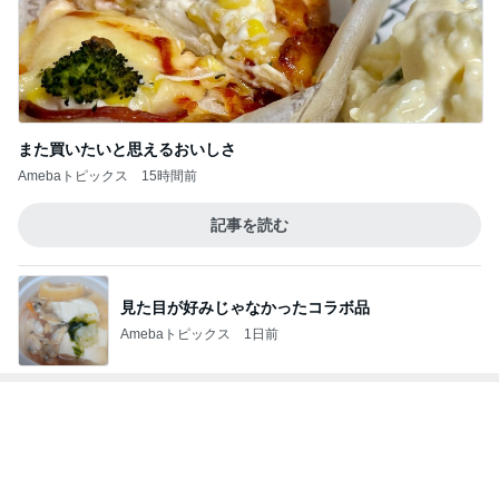
1,000円近くして高いグラノーラ
Amebaトピックス
1日前
思い通りにならず不穏になった義母
Amebaトピックス
1日前
書けなかった25年間の恋愛の記録
Amebaトピックス
16時間前
松本明子 恒例の落語会へ行った話
Amebaトピックス
1日前