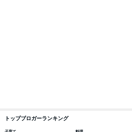
1
1
kosodatefulな毎日 ～
栄養士ママそっち
オギャ子の暴走～
簡単美味しいサイ
献立
オギャ子
そっち～
2
2
日曜日は９時まで寝た
ゆうき酒場
い。
ゆうき
あべかわ
3
3
四十路シンパパの家族
毎日笑顔で過ごし
日記
モモ母さん
はやパパ
もっと見る
意思疎通できない娘と遊ぶ苦痛
Amebaトピックス
1日前