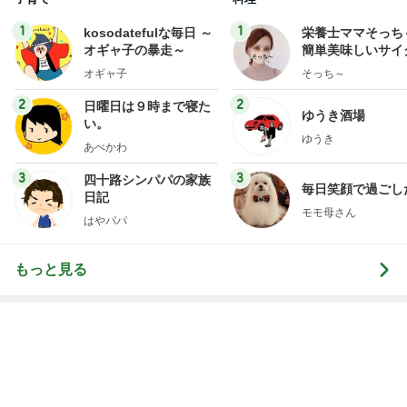
手術後半年ぶりに訪れたドッグラン
Amebaトピックス
1日前
多肉の水やりで禁物なタイミング
Amebaトピックス
10時間前
次世代掃除機がやってきた！！
Amebaトピックス
2時間前
旦那を亡くし前向きになれた言霊の力
Amebaトピックス
1日前