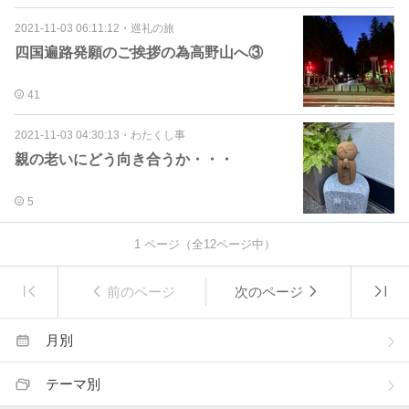
2021-11-03 06:11:12
・
巡礼の旅
四国遍路発願のご挨拶の為高野山へ③
41
2021-11-03 04:30:13
・
わたくし事
親の老いにどう向き合うか・・・
5
1
ページ（全
12
ページ中）
前のページ
次のページ
月別
テーマ別