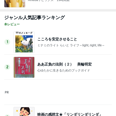
Amebaトピックス
1日前
美優 ダメ元で提出した息子の写真
Amebaトピックス
1日前
上原さくら 食べたかった白玉パフェ
Amebaトピックス
23時間前
40代がおしゃれより現実を取った結果
Amebaトピックス
1日前