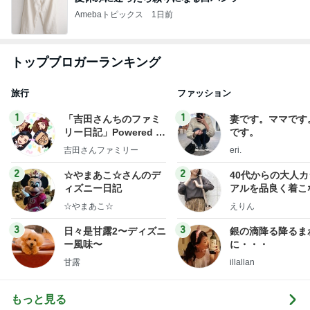
Amebaトピックス
1日前
トップブロガーランキング
旅行
ファッション
1
1
「吉田さんちのファミ
妻です。ママです
リー日記」Powered b
です。
y Ameba 吉田さんファ
吉田さんファミリー
eri.
ミリーオフィシャルブ
ログ
2
2
☆やまあこ☆さんのデ
40代からの大人
ィズニー日記
アルを品良く着こ
ファッションブロ
☆やまあこ☆
えりん
3
3
日々是甘露2〜ディズニ
銀の滴降る降るま
ー風味〜
に・・・
甘露
illallan
もっと見る