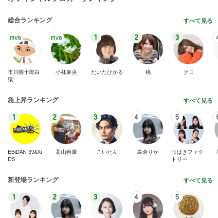
総合ランキング
すべて見る
1
2
3
市川團十郎白
小林麻央
だいたひかる
桃
クロ
猿
急上昇ランキング
すべて見る
1
2
3
4
5
EBiDAN 39&Ki
高山善廣
こいたん
島倉りか
つばきファク
DS
トリー
新登場ランキング
すべて見る
1
2
3
4
5