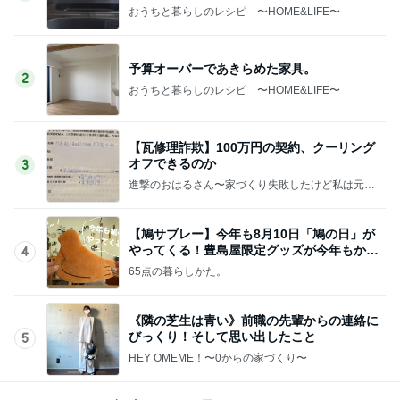
おうちと暮らしのレシピ 〜HOME&LIFE〜
予算オーバーであきらめた家具。
2
おうちと暮らしのレシピ 〜HOME&LIFE〜
【瓦修理詐欺】100万円の契約、クーリング
オフできるのか
3
進撃のおはるさん〜家づくり失敗したけど私は元気
です〜
【鳩サブレー】今年も8月10日「鳩の日」が
やってくる！豊島屋限定グッズが今年もかわ
4
いすぎる♡
65点の暮らしかた。
《隣の芝生は青い》前職の先輩からの連絡に
びっくり！そして思い出したこと
5
HEY OMEME！〜0からの家づくり〜