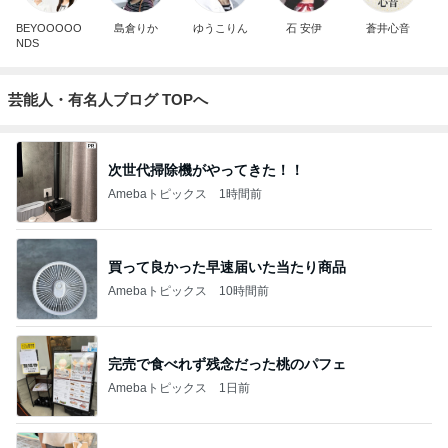
BEYOOOOO
島倉りか
ゆうこりん
石 安伊
蒼井心音
NDS
芸能人・有名人ブログ TOPへ
次世代掃除機がやってきた！！
Amebaトピックス
1時間前
買って良かった早速届いた当たり商品
Amebaトピックス
10時間前
完売で食べれず残念だった桃のパフェ
Amebaトピックス
1日前