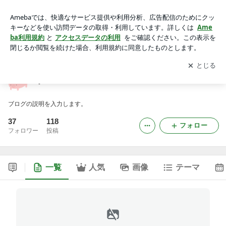
yumaのブログ
アプリをダウンロードして
ブログの更新通知
を受け取りまし
開く
ょう。
yumaのブログ
ブログの説明を入力します。
37
118
フォロー
フォロワー
投稿
一覧
人気
画像
テーマ