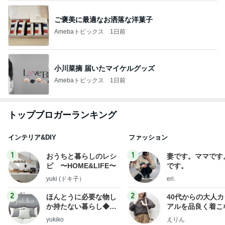
ご褒美に最適なお洒落な洋菓子
Amebaトピックス
1日前
小川菜摘 届いたマイケルグッズ
Amebaトピックス
1日前
トップブロガーランキング
インテリア&DIY
ファッション
1
1
おうちと暮らしのレシ
妻です。ママです
ピ 〜HOME&LIFE〜
です。
yuki (ドキ子）
eri.
2
2
ほんとうに必要な物し
40代からの大人
か持たない暮らし◆Ke
アルを品良く着こ
ep Life Simple◆〜イ
ファッションブロ
yukiko
えりん