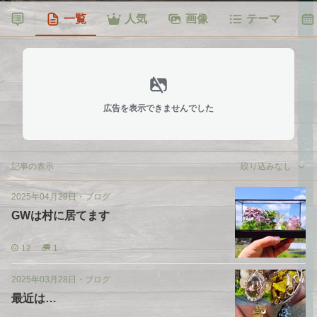
一覧
人気
画像
テーマ
広告を表示できませんでした
記事の表示
絞り込みなし
2025年04月29日
・
ブログ
GWは村に居てます
12
1
2025年03月28日
・
ブログ
最近は…