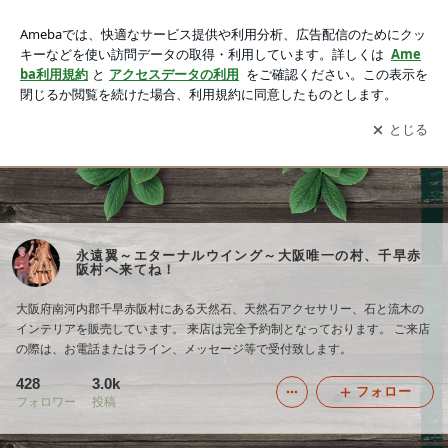
永遠翼～エターナルウイング～大阪唯一の村、千早赤阪村へ来
てね！
アプリをダウンロードして
ブログの更新通知
を受け取りまし
開く
ょう。
Home
永遠翼～エターナルウイング～大阪唯一の村、千早赤
阪村へ来てね！
大阪府南河内郡千早赤阪村にある天然石、天然石アクセサリー、石と流木の
インテリアを販売しています。 来店は完全予約制となっております。 ご来店
の際は、お電話またはライン、メッセージ等で受付致します。
428
3.0k
フォロー
フォロワー
投稿