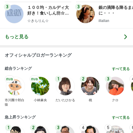
ンテリアのきろく〜
3
3
１００均・カルディ大
銀の滴降る降るま
好き！食いしん坊☆き
に・・・
らりん☆のブログ
☆きらりん☆
illallan
もっと見る
オフィシャルブロガーランキング
総合ランキング
すべて見る
1
2
3
市川團十郎白
小林麻央
だいたひかる
桃
クロ
猿
急上昇ランキング
すべて見る
1
2
3
4
5