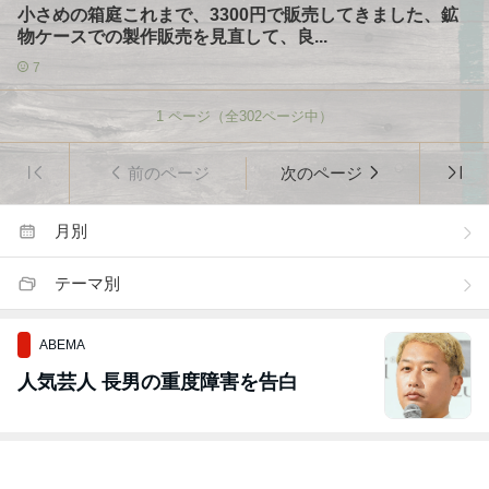
小さめの箱庭これまで、3300円で販売してきました、鉱
物ケースでの製作販売を見直して、良...
7
1
ページ（全
302
ページ中）
前のページ
次のページ
月別
テーマ別
ABEMA
人気芸人 長男の重度障害を告白