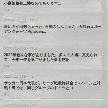
小庭姫路初上陸なのであります...
3
2023年01月31日
・
ブログ
良いのが出来ちゃった#石屋のしんちゃん #天然石 #ガー
デンクォーツ #garden...
5
2022年12月31日
・
ブログ
2022年色んな事がありました。多くの人達に支えられ
て、今年一年を過ごせました事を感謝...
6
2022年12月02日
・
ブログ
サッカー日本代表が、リーグ戦最終試合でスペインと対
戦！裏では、同じグループのドイツとコ...
4
2022年11月23日
・
ブログ