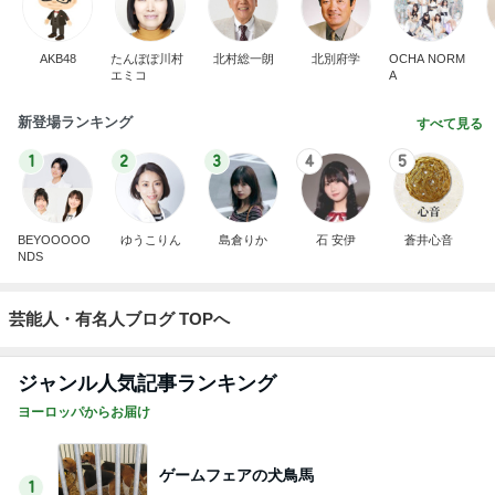
AKB48
たんぽぽ川村
北村総一朗
北別府学
OCHA NORM
エミコ
A
新登場ランキング
すべて見る
1
2
3
4
5
BEYOOOOO
ゆうこりん
島倉りか
石 安伊
蒼井心音
NDS
芸能人・有名人ブログ TOPへ
ジャンル人気記事ランキング
ヨーロッパからお届け
ゲームフェアの犬鳥馬
1