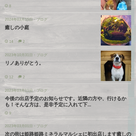
8
2024年03月15日
・
ブログ
癒しの小庭
14
2
2023年10月31日
・
ブログ
リノありがとう。
12
2
2023年03月11日
・
ブログ
今後の出店予定のお知らせです。近隣の方や、行けるか
も！そんな方は、是非予定に入れて下...
9
2023年03月01日
・
ブログ
次の街は姫路姫路ミネラルマルシェに初出店します癒しの