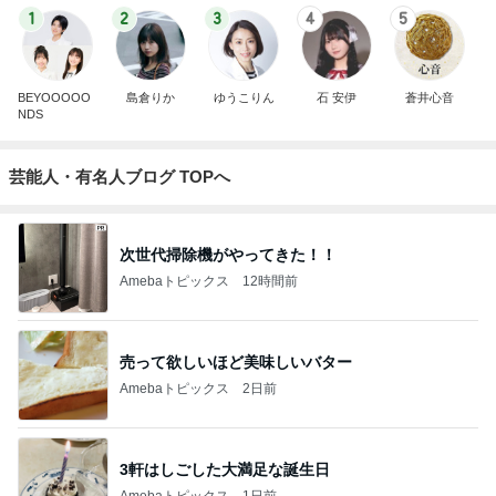
1
2
3
4
5
BEYOOOOO
島倉りか
ゆうこりん
石 安伊
蒼井心音
NDS
芸能人・有名人ブログ TOPへ
次世代掃除機がやってきた！！
Amebaトピックス
12時間前
売って欲しいほど美味しいバター
Amebaトピックス
2日前
3軒はしごした大満足な誕生日
Amebaトピックス
1日前