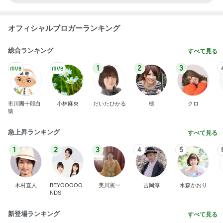
オフィシャルブロガーランキング
総合ランキング
すべて見る
1
2
3
市川團十郎白
小林麻央
だいたひかる
桃
クロ
猿
急上昇ランキング
すべて見る
1
2
3
4
5
木村直人
BEYOOOOO
美川憲一
吉岡淳
水森かおり
NDS
新登場ランキング
すべて見る