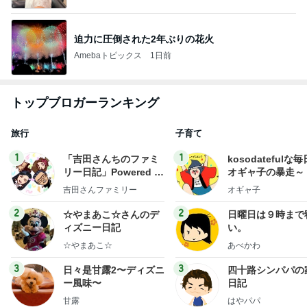
迫力に圧倒された2年ぶりの花火
Amebaトピックス
1日前
トップブロガーランキング
旅行
子育て
1
1
「吉田さんちのファミ
kosodatefulな毎
リー日記」Powered b
オギャ子の暴走～
y Ameba 吉田さんファ
吉田さんファミリー
オギャ子
ミリーオフィシャルブ
ログ
2
2
☆やまあこ☆さんのデ
日曜日は９時まで
ィズニー日記
い。
☆やまあこ☆
あべかわ
3
3
日々是甘露2〜ディズニ
四十路シンパパの
ー風味〜
日記
甘露
はやパパ