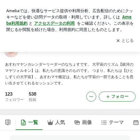
なちょすのマヤ日記
アプリをダウンロードして
ブログの更新通知
を受け取りまし
開く
ょう。
なちょすのマヤ日記
あすわマヤンカレンダーリーダーのなちょすです。 大宇宙のリズム【銀河の
マヤツォルキン】は、私たちの意識そのものです。 つまり、私たちは【ひと
しずくの大宇宙】。 あすわマヤ鑑定は、私たちが宇宙の一部であることを思
い出させてくれるセッションです。
123
538
フォロー
フォロワー
投稿
一覧
人気
画像
テーマ