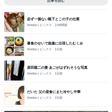
記事を読む
必ず一個ない靴下とこの子の仕業
Amebaトピックス
21時間前
暴食のせいで急激に出現したむくみ
Amebaトピックス
1日前
原田龍二の妻 あごがはずれそうな写真
Amebaトピックス
1日前
だいた 父の昼食にまた冷やし中華
Amebaトピックス
2日前