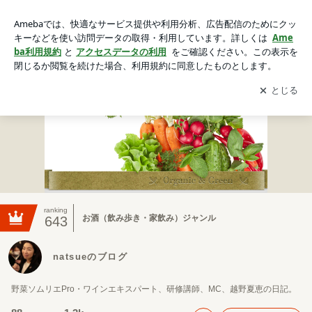
natsueのブログ
アプリをダウンロードして
ブログの更新通知
を受け取りまし
開く
ょう。
ranking
お酒（飲み歩き・家飲み）ジャンル
643
natsueのブログ
野菜ソムリエPro・ワインエキスパート、研修講師、MC、越野夏恵の日記。