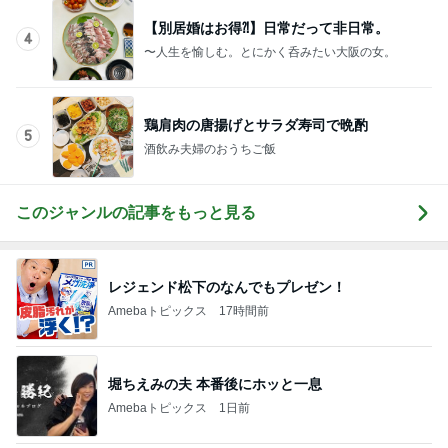
【別居婚はお得⁈】日常だって非日常。
4
〜人生を愉しむ。とにかく呑みたい大阪の女。
鶏肩肉の唐揚げとサラダ寿司で晩酌
5
酒飲み夫婦のおうちご飯
このジャンルの記事をもっと見る
レジェンド松下のなんでもプレゼン！
Amebaトピックス
17時間前
堀ちえみの夫 本番後にホッと一息
Amebaトピックス
1日前