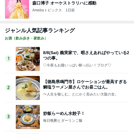
森口博子 オーケストラリハに感動
Amebaトピックス
1日前
ジャンル人気記事ランキング
お酒（飲み歩き・家飲み）
8/8(Sat) 義実家で、暇さえあればやっている2
つの事。
1
♡今夜もお腹いっぱい酔っ払い！ブログ♡
【徳島県鳴門市】ロケーションが最高すぎる
鯛塩ラーメン屋さんでお昼ごはん。
2
〜人生を愉しむ。とにかく呑みたい大阪の女。
炒飯らーめん水餃子！
3
毎日晩酌とダーリンご飯