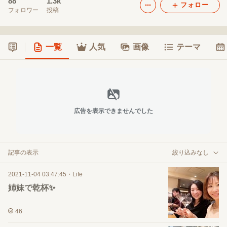
88
1.3k
フォロー
フォロワー
投稿
一覧
人気
画像
テーマ
広告を表示できませんでした
記事の表示
絞り込みなし
2021-11-04 03:47:45
・
Life
姉妹で乾杯✨
46