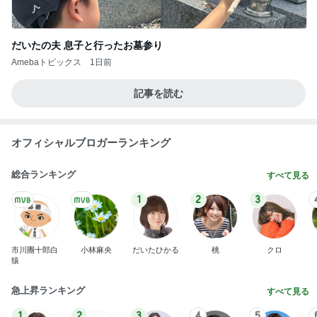
だいたの夫 息子と行ったお墓参り
Amebaトピックス
1日前
記事を読む
オフィシャルブロガーランキング
総合ランキング
すべて見る
1
2
3
市川團十郎白
小林麻央
だいたひかる
桃
クロ
猿
急上昇ランキング
すべて見る
1
2
3
4
5