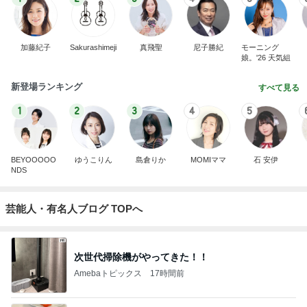
加藤紀子
Sakurashimeji
真飛聖
尼子勝紀
モーニング
娘。'26 天気組
新登場ランキング
すべて見る
1
2
3
4
5
BEYOOOOO
ゆうこりん
島倉りか
MOMIママ
石 安伊
NDS
芸能人・有名人ブログ TOPへ
次世代掃除機がやってきた！！
Amebaトピックス
17時間前