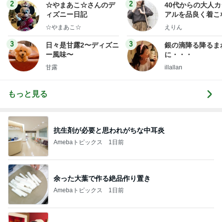
ログ
2
2
☆やまあこ☆さんのデ
40代からの大人
ィズニー日記
アルを品良く着こ
ファッションブロ
☆やまあこ☆
えりん
3
3
日々是甘露2〜ディズニ
銀の滴降る降るま
ー風味〜
に・・・
甘露
illallan
もっと見る
抗生剤が必要と思われがちな中耳炎
Amebaトピックス
1日前
余った大葉で作る絶品作り置き
Amebaトピックス
1日前