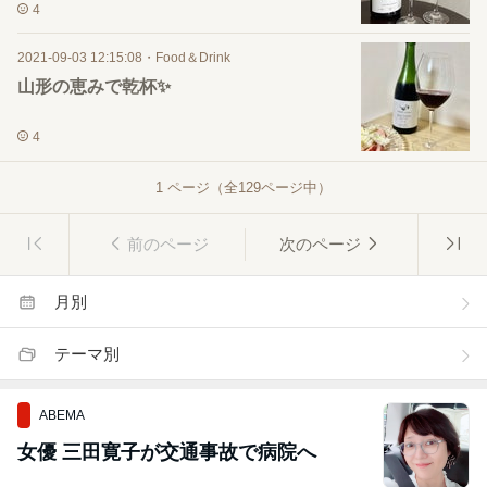
4
2021-09-03 12:15:08
・
Food＆Drink
山形の恵みで乾杯✨
4
1
ページ（全
129
ページ中）
前のページ
次のページ
月別
テーマ別
ABEMA
女優 三田寛子が交通事故で病院へ