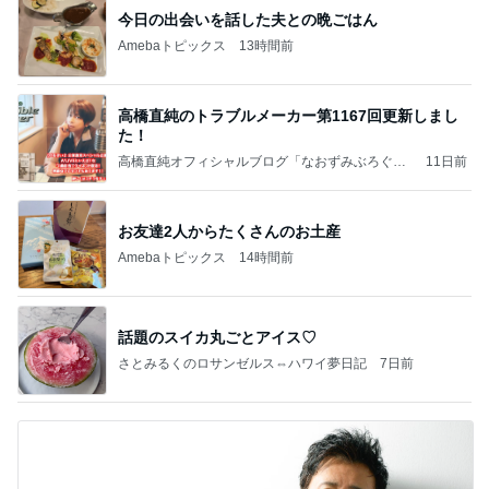
今日の出会いを話した夫との晩ごはん
Amebaトピックス
13時間前
高橋直純のトラブルメーカー第1167回更新しまし
た！
高橋直純オフィシャルブログ「なおずみぶろぐ」
11日前
Powered by Ameba
お友達2人からたくさんのお土産
Amebaトピックス
14時間前
話題のスイカ丸ごとアイス♡
さとみるくのロサンゼルス⇔ハワイ夢日記
7日前