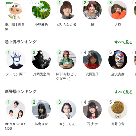
1
2
3
市川團十郎白
小林麻央
だいたひかる
桃
クロ
猿
急上昇ランキング
すべて見る
1
2
3
4
5
デーモン閣下
片岡愛之助
林下清志(ビッ
沢田聖子
金沢克彦
グダディ)
新登場ランキング
すべて見る
1
2
3
4
5
BEYOOOOO
島倉りか
ゆうこりん
石 安伊
蒼井心音
NDS