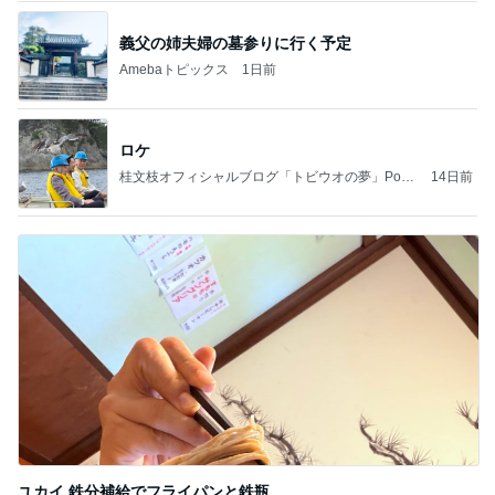
義父の姉夫婦の墓参りに行く予定
Amebaトピックス
1日前
ロケ
桂文枝オフィシャルブログ「トビウオの夢」Pow
14日前
ered by Ameba
ユカイ 鉄分補給でフライパンと鉄瓶