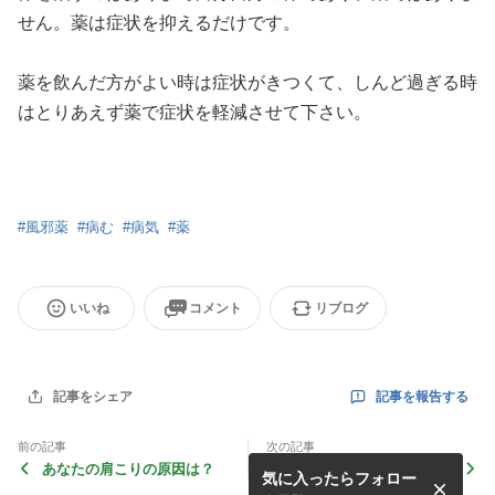
せん。薬は症状を抑えるだけです。
薬を飲んだ方がよい時は症状がきつくて、しんど過ぎる時
はとりあえず薬で症状を軽減させて下さい。
#
風邪薬
#
病む
#
病気
#
薬
いいね
コメント
リブログ
記事を報告する
記事をシェア
前の記事
次の記事
あなたの肩こりの原因は？
脳梗塞後の施術
気に入ったらフォロー