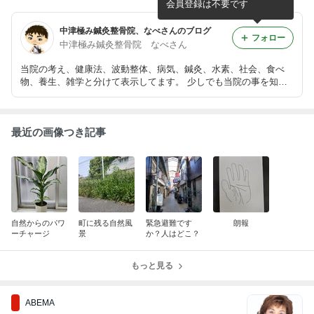
会員登録は不要です
中津極み鍼灸整骨院、なべさんのブログ
フォロー
中津極み鍼灸整骨院 なべさん
当院の考え、健康法、波動整体、病気、鍼灸、水素、社会、食べ
物、養生、雑学と分けて表示してます。 少しでも当院の事を知っ
て頂けるとありがたいです。
最近の画像つき記事
自然からのパワ
町に残る自然風
緊急避難です
朗報
ーチャージ
景
か？人はどこ？
もっと見る
ABEMA