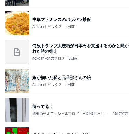
中華ファミレスのパラパラ炒飯
Amebaトピックス
2日前
何故トランプ大統領が日本円を支援するのかと聞か
れた時の答え
nokoarikonのブログ
3日前
娘が描いた私と元旦那さんの絵
Amebaトピックス
2日前
待ってる！
武東由美オフィシャルブログ「MOTOちゃんと
15時間前
のはっぴぃな毎日」Powered by Ameba