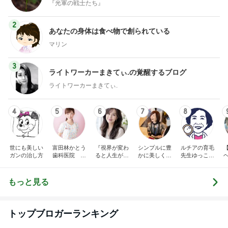
『光軍の戦士たち』
2
あなたの身体は食べ物で創られている
マリン
3
ライトワーカーまきてぃ.の覚醒するブログ
ライトワーカーまきてぃ.
4
5
6
7
8
世にも美しい
富田林かとう
『視界が変わ
シンプルに豊
ルチアの育毛
ガンの治し方
歯科医院 み
ると人生が変
かに美しく自
先生ゆっこち
ちこ先生ブロ
わる』あいこ
由に生きる
ゃんブログ(東
グ
のアイケア日
田雪子）
記
もっと見る
トップブロガーランキング