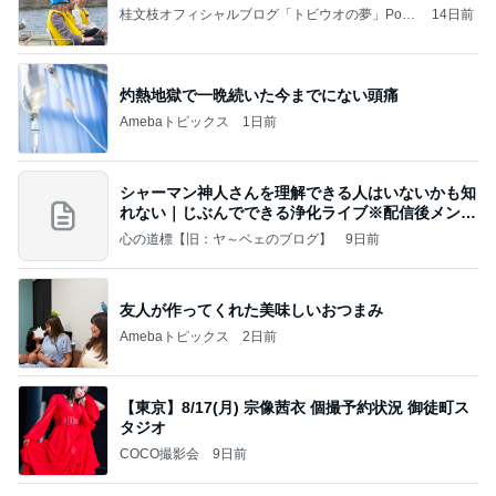
桂文枝オフィシャルブログ「トビウオの夢」Pow
14日前
ered by Ameba
灼熱地獄で一晩続いた今までにない頭痛
Amebaトピックス
1日前
シャーマン神人さんを理解できる人はいないかも知
れない｜じぶんでできる浄化ライブ※配信後メンバ
ー限
心の道標【旧：ヤ～ベェのブログ】
9日前
友人が作ってくれた美味しいおつまみ
Amebaトピックス
2日前
【東京】8/17(月) 宗像茜衣 個撮予約状況 御徒町ス
タジオ
COCO撮影会
9日前