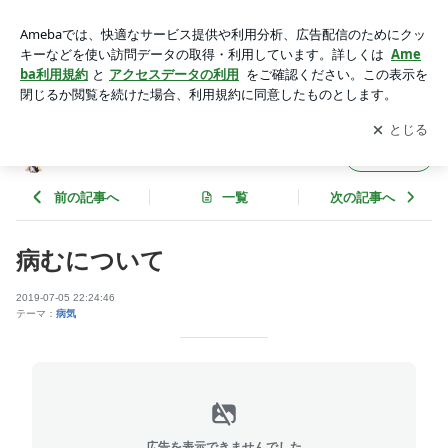
病むについて | 中津極み鍼灸整骨院、なべさんのブログ
アプリをダウンロードして
ブログの更新通知
を受け取りまし
開く
ょう。
中津極み鍼灸整骨院、なべさんのブログ
フォロー
前の記事へ
一覧
次の記事へ
病むについて
2019-07-05 22:24:46
テーマ：
病気
広告を表示できませんでした