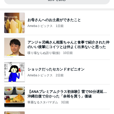
お母さんへのお土産ができたこと
Amebaトピックス
1日前
アンジャ児嶋さん相葉ちゃんと食事で紹介された仲
のいい後輩にコイツとは仲よく出来ないと思った
喋り場ならぬ語り場(仮)
10日前
ショックだったセカンドオピニオン
Amebaトピックス
2日前
【ANAプレミアムクラス初体験】雷で50分遅延…
沖縄往復で分かった「余裕を買う」価値
華麗なるスタバマダム
3日前