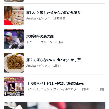
年（令和6）11月25日以来減酒断煙再開ムカシオナ
ガザル
寂しいと涙した娘からの朝の見送り
Amebaトピックス
18時間前
大谷翔平の裏の顔
トニー・ラエリアン
3日前
痛くて堪らないのに食べたふかし芋
Amebaトピックス
1日前
【お知らせ】9/21〜9/23北海道3days
パク・ジュニョン オフィシャルブログ 「日本の
3日前
心」 powered by Ameba