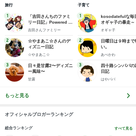
旅行
子育て
1
1
「吉田さんちのファミ
kosodatefulな毎
リー日記」Powered b
オギャ子の暴走～
y Ameba 吉田さんファ
吉田さんファミリー
オギャ子
ミリーオフィシャルブ
ログ
2
2
☆やまあこ☆さんのデ
日曜日は９時まで
ィズニー日記
い。
☆やまあこ☆
あべかわ
3
3
日々是甘露2〜ディズニ
四十路シンパパの
ー風味〜
日記
甘露
はやパパ
もっと見る
オフィシャルブロガーランキング
総合ランキング
すべて見る