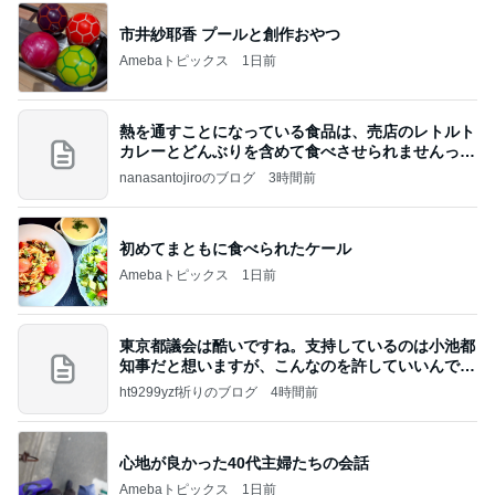
市井紗耶香 プールと創作おやつ
Amebaトピックス
1日前
熱を通すことになっている食品は、売店のレトルト
カレーとどんぶりを含めて食べさせられませんっ
て、男
nanasantojiroのブログ
3時間前
初めてまともに食べられたケール
Amebaトピックス
1日前
東京都議会は酷いですね。支持しているのは小池都
知事だと想いますが、こんなのを許していいんです
か？
ht9299yzf祈りのブログ
4時間前
心地が良かった40代主婦たちの会話
Amebaトピックス
1日前