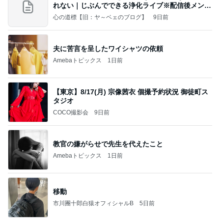
れない｜じぶんでできる浄化ライブ※配信後メンバ
ー限
心の道標【旧：ヤ～ベェのブログ】
9日前
夫に苦言を呈したワイシャツの依頼
Amebaトピックス
1日前
【東京】8/17(月) 宗像茜衣 個撮予約状況 御徒町ス
タジオ
COCO撮影会
9日前
教官の嫌がらせで先生を代えたこと
Amebaトピックス
1日前
移動
市川團十郎白猿オフィシャルB
5日前