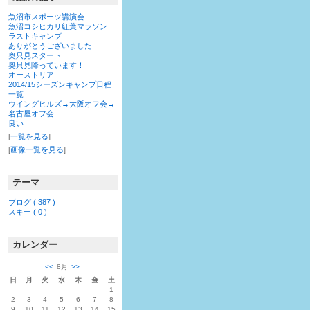
魚沼市スポーツ講演会
魚沼コシヒカリ紅葉マラソン
ラストキャンプ
ありがとうございました
奥只見スタート
奥只見降っています！
オーストリア
2014/15シーズンキャンプ日程
一覧
ウイングヒルズ→大阪オフ会→
名古屋オフ会
良い
[
一覧を見る
]
[
画像一覧を見る
]
テーマ
ブログ ( 387 )
スキー ( 0 )
カレンダー
<<
8月
>>
日
月
火
水
木
金
土
1
2
3
4
5
6
7
8
9
10
11
12
13
14
15