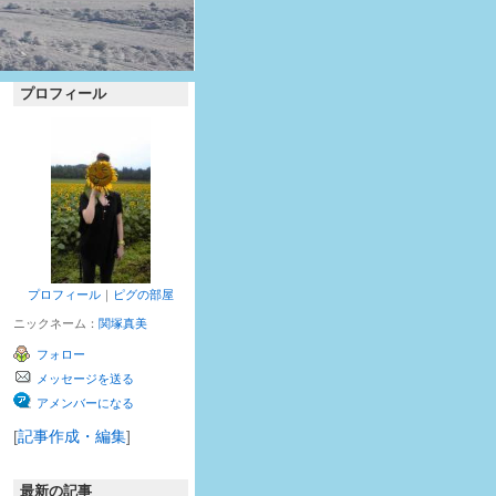
プロフィール
プロフィール
｜
ピグの部屋
ニックネーム：
関塚真美
フォロー
メッセージを送る
アメンバーになる
[
記事作成・編集
]
最新の記事