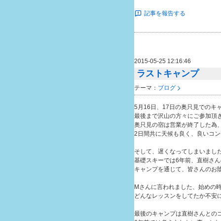
記事を報告する
2015-05-25 12:16:46
ラストキャンプ
テーマ：
ブログ
5月16日、17日の奥只見での
最後まで沢山の方々にご参加頂
奥只見の宿は営業が終了した為
2日間共に天候も良く、良いコ
そして、遅くなってしまいまし
基礎スキーでは6年前、直樹さ
キャンプを通じて、皆さんのお
Mさんに言われました、始めの
どんなレッスンをしてたか不安
最後のキャンプは直樹さんとの