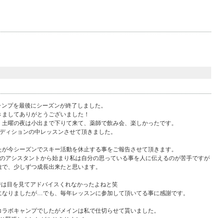
キャンプを最後にシーズンが終了しました。
きましてありがとうございました！
、土曜の夜は小出まで下りて来て、薬師で飲み会、楽しかったです。
ンディションの中レッスンさせて頂きました。
たが今シーズンでスキー活動を休止する事をご報告させて頂きます。
んのアシスタントから始まり私は自分の思っている事を人に伝えるのが苦手ですが
陰で、少しずつ成長出来たと思います。
時は目を見てアドバイスくれなかったよねと笑
になりましたが…でも、毎年レッスンに参加して頂いてる事に感謝です。
コラボキャンプでしたがメインは私で仕切らせて貰いました。