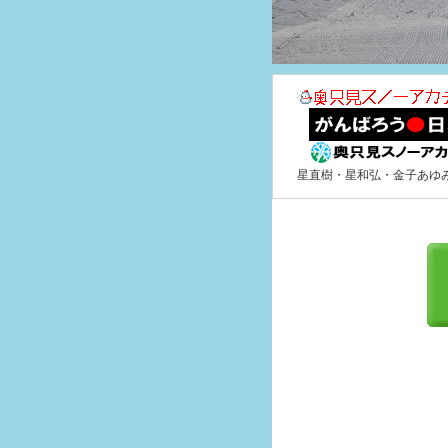
星直樹・星和弘・金子あゆ