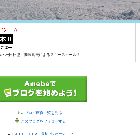
み・松田拓也・関塚真美によるスキースクール！！
ブログ画像一覧を見る
このブログをフォローする
1
|
2
|
3
|
4
|
5
|
最初
次のページへ
>>