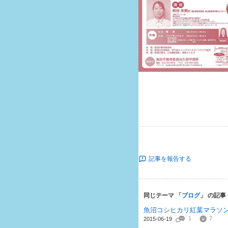
記事を報告する
同じテーマ 「
ブログ
」 の記事
魚沼コシヒカリ紅葉マラソ
1
7
2015-06-19