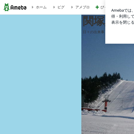
びっくりするぐらい
ホーム
ピグ
アメブロ
関塚真美 Indoor Life
関塚真美 Ind
日々の出来事！スキーの事！