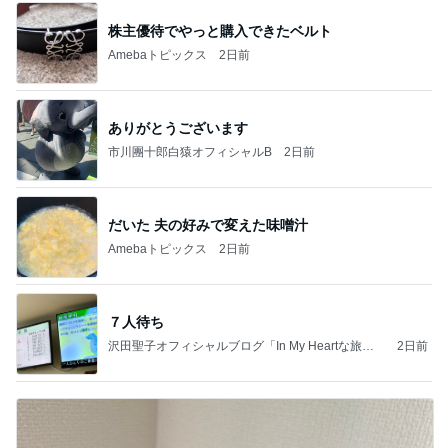
株主優待でやっと購入できたベルト
Amebaトピックス
2日前
ありがとうございます
市川團十郎白猿オフィシャルB
2日前
だいた 夫の好みで変えた味噌汁
Amebaトピックス
2日前
７人待ち
沢田聖子オフィシャルブログ「In My Heartな旅日
2日前
記」by Ameba