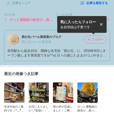
記事を報告する
記事をシェア
前の記事
次の記事
やっと通勤路の銀杏が…真っ
5周年皆様のおかげ様です╰
気に入ったらフォロー
黄色に╰(*´︶`*)╯♡
(*´︶`*)╯♡
会員登録は不要です
西が丘パール美容室のブログ
フォロー
西が丘パール美容室
赤羽駅から徒歩15分、閑静な住宅街「西が丘」に、2018年9月にオ
ープン致します美容室です(o^^o) 日々の感じたままのつぶやきと、
美容室のご紹介、ご案内を投稿させていただきます❣️ 宜しくお願い
致します✨
最近の画像つき記事
年末年始のご案
12月に入りまし
母の本が完成し
やっと通勤路の
内です（╹◡╹）
た^_^皆様いか
ました！ご興味
銀杏が…真っ黄