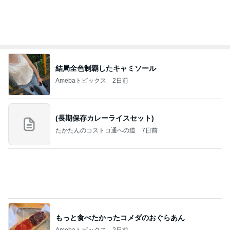
情報
心地が良かった40代主婦たちの会話
Amebaトピックス
2日前
2026/07/27(K) 4本
何でかな？何でだろ？
11日前
高橋英樹 帝国ホテルの豪華な料理
Amebaトピックス
2日前
義母は観念した？
トンデモ義母ンヌからのストレスがヤバい。
2日前