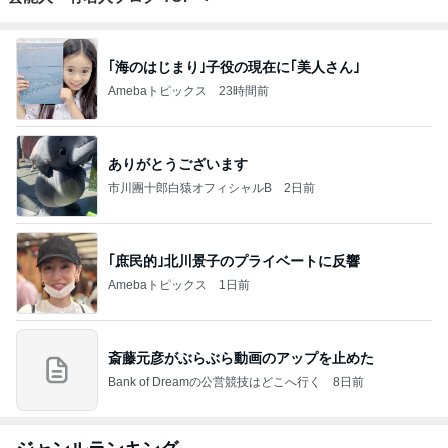
｢海のはじまり｣子役の現在に｢美人さん｣
Amebaトピックス
23時間前
ありがとうございます
市川團十郎白猿オフィシャルB
2日前
｢庶民的｣北川景子のプライベートに反響
Amebaトピックス
1日前
斎藤元彦がぶらぶら動画のアップを止めた
Bank of Dreamの公営競技はどこへ行く
8日前