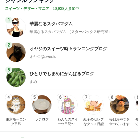
ジャンルランキング
スイーツ・デザートマニア
10,938人参加中
1
華麗なるスタバマダム
華麗なるスタバマダム （スターバックス研究家）
2
オヤジのスイーツ時々ランニングブログ
オヤジ@sweets
3
ひとりでもまめにがんばるブログ
まめ
4
5
6
7
8
東京モーニン
ラテログ
わんたのスイ
紅子のセレブ
毎日おやつを
グ日和
ーツ日記〜小
なグルメ日記
食べています
さな幸せ♡コ
ンビニスイー
ツ〜