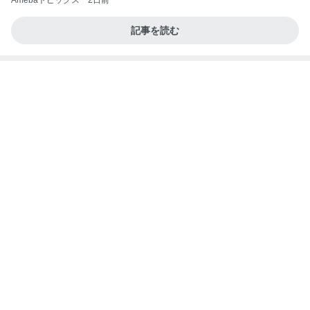
Amebaトピックス
2日前
記事を読む
結局全色制覇したキャミソール
Amebaトピックス
2日前
(長期保存カレーライスセット)
たかたんのコストコ通への道
7日前
もっと食べたかったコメダのおぐらあん
Amebaトピックス
2日前
お願い
モンスターアクアリウム＆レプタイルズ 買取販売
7日前