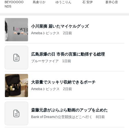
BEYOOOOO
島倉りか
ゆうこりん
石 安伊
蒼井心音
NDS
小川菜摘 届いたマイケルグッズ
Amebaトピックス
2日前
広島原爆の日 市長の言葉に動揺する総理
ブルーサファイア
1日前
大容量でスッキリ収納できるポーチ
Amebaトピックス
2日前
斎藤元彦がぶらぶら動画のアップを止めた
Bank of Dreamの公営競技はどこへ行く
8日前