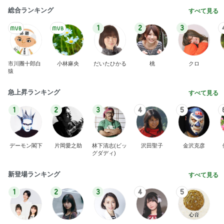
総合ランキング
すべて見る
1
2
3
市川團十郎白
小林麻央
だいたひかる
桃
クロ
猿
急上昇ランキング
すべて見る
1
2
3
4
5
デーモン閣下
片岡愛之助
林下清志(ビッ
沢田聖子
金沢克彦
グダディ)
新登場ランキング
すべて見る
1
2
3
4
5