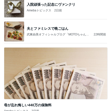
入院頑張った記念にヴァンクリ
Amebaトピックス
2日前
夫とファミレスで晩ごはん
武東由美オフィシャルブログ「MOTOちゃんと
22時間前
のはっぴぃな毎日」Powered by Ameba
母が忘れ悔しい440万の保険料