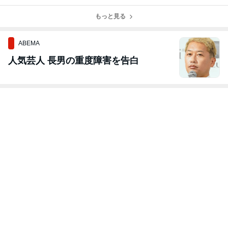
♡
がお過ごしです
のある方にお配
色に╰(*´︶`*)╯
か？
りします^_^
♡
もっと見る
ABEMA
人気芸人 長男の重度障害を告白