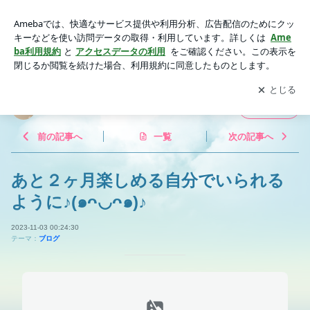
あと２ヶ月楽しめる自分でいられるように♪(๑ᴖ◡ᴖ๑)♪ | 西が丘
パール美容室のブログ
アプリをダウンロードして
ブログの更新通知
を受け取りまし
開く
ょう。
西が丘パール美容室のブログ
フォロー
前の記事へ
一覧
次の記事へ
あと２ヶ月楽しめる自分でいられる
ように♪(๑ᴖ◡ᴖ๑)♪
2023-11-03 00:24:30
テーマ：
ブログ