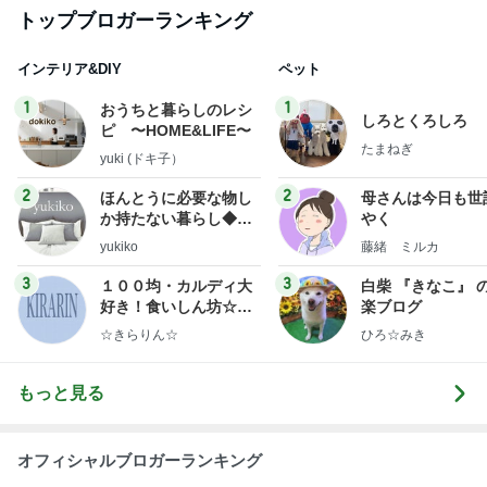
トップブロガーランキング
インテリア&DIY
ペット
1
1
おうちと暮らしのレシ
しろとくろしろ
ピ 〜HOME&LIFE〜
たまねぎ
yuki (ドキ子）
2
2
ほんとうに必要な物し
母さんは今日も世
か持たない暮らし◆Ke
やく
ep Life Simple◆〜イ
yukiko
藤緒 ミルカ
ンテリアのきろく〜
3
3
１００均・カルディ大
白柴 『きなこ』 
好き！食いしん坊☆き
楽ブログ
らりん☆のブログ
☆きらりん☆
ひろ☆みき
もっと見る
オフィシャルブロガーランキング