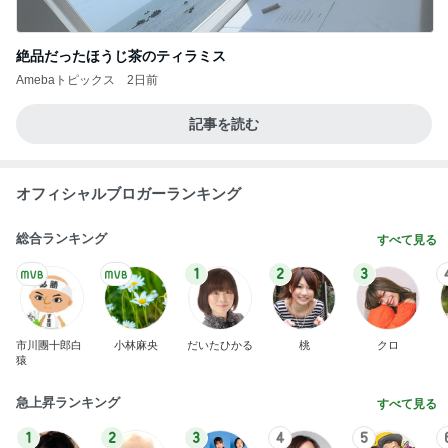
絶品だったほうじ茶のティラミス
Amebaトピックス
2日前
記事を読む
オフィシャルブロガーランキング
総合ランキング
すべて見る
1
2
3
市川團十郎白
小林麻央
だいたひかる
桃
クロ
猿
急上昇ランキング
すべて見る
1
2
3
4
5