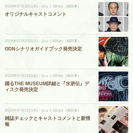
2026年07月30日(木)
・
みゅう'sDiary（織田事）
オリジナルキャストコメント
2026年07月25日(土)
・
みゅう'sDiary（織田事）
ODNシナリオガイドブック発売決定
2026年07月24日(金)
・
みゅう'sDiary（織田事）
踊るTHE MUSEUM詳細と『水滸伝』デ
ィスク発売決定
2026年07月23日(木)
・
みゅう'sDiary（織田事）
雑誌チェックとキャストコメントと新情
報