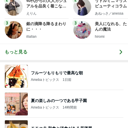
2
2
40代からの大人カジュ
リトルミニマリス
アルを品良く着こなす
ビューティコラム 
ファッションブログ
little minimalist'
えりん
あねっさ／anessa
uty colum
3
3
銀の滴降る降るまわり
美人になれる、た
に・・・
んの魔法
illallan
hiromi
もっと見る
フルーツもりもりで最高な朝
Amebaトピックス
1日前
夏の楽しみの一つである甲子園
Amebaトピックス
14時間前