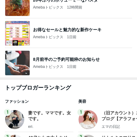
Amebaトピックス
12時間前
お得なセールと魅力的な新作ケーキ
Amebaトピックス
1日前
8月前半のご予約可能枠のお知らせ
Amebaトピックス
1日前
トップブロガーランキング
ファッション
美容
1
1
妻です。ママです。女
（旧アカウント）
です。
ブログ【アラフォ
社売却セカンドラ
eri.
エマの日記
フ】