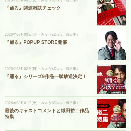
2026年08月04日(火)
・
みゅう'sDiary（織田事）
『踊る』関連雑誌チェック
2026年08月03日(月)
・
みゅう'sDiary（織田事）
『踊る』POPUP STORE開催
2026年08月02日(日)
・
みゅう'sDiary（織田事）
『踊る』シリーズ9作品一挙放送決定！
2026年08月01日(土)
・
みゅう'sDiary（織田事）
最後のキャストコメントと織田裕二作品
特集