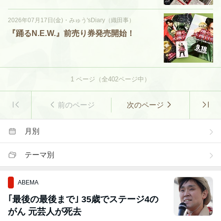
2026年07月17日(金)
・
みゅう'sDiary（織田事）
『踊るN.E.W.』前売り券発売開始！
1
ページ（全
402
ページ中）
前のページ
次のページ
月別
テーマ別
ABEMA
｢最後の最後まで｣ 35歳でステージ4の
がん 元芸人が死去