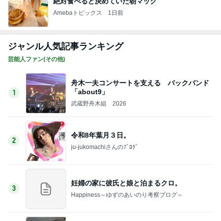
絶対食べると決めていた朝マック
Amebaトピックス
1日前
ジャンル人気記事ランキング
芸能人ファン(その他)
舟木一夫コンサートを支える バックバンド
「about9」
1
武蔵野舟木組 2026
令和8年葉月３日。
2
ju-jukomachiさんのﾌﾞﾛｸﾞ
妊婦の家に彼氏と娘と泊まるクロ。
3
Happiness～ゆずのあいのり考察ブログ～