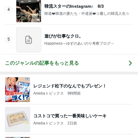
韓流スターのInstagram♪ 8/3
4
韓道❤️韓道の妻たち・中道派❤️☆癒しの韓流人生☆
遊びが仕事なクロ。
5
Happiness～ゆずのあいのり考察ブログ～
このジャンルの記事をもっと見る
レジェンド松下のなんでもプレゼン！
Amebaトピックス
9時間前
コストコで買った一番美味しいケーキ
Amebaトピックス
2日前