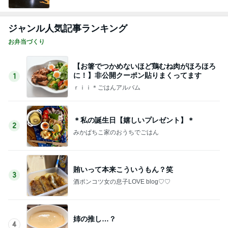
ジャンル人気記事ランキング
お弁当づくり
【お箸でつかめないほど鶏むね肉がほろほろ
に！】非公開クーポン貼りまくってます
1
ｒｉｉ＊ごはんアルバム
＊私の誕生日【嬉しいプレゼント】＊
2
みかぱちこ家のおうちでごはん
賄いって本来こういうもん？笑
3
酒ポンコツ女の息子LOVE blog♡♡
姉の推し…？
4