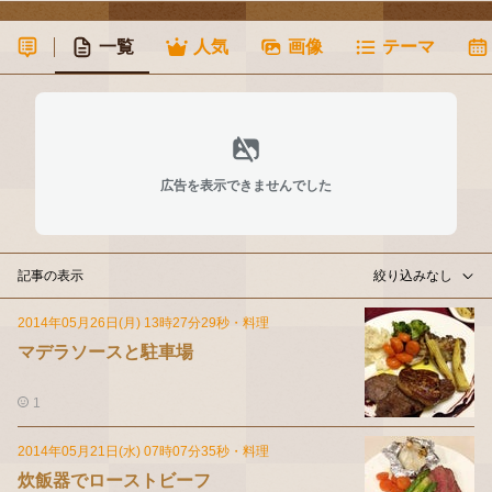
一覧
人気
画像
テーマ
広告を表示できませんでした
記事の表示
絞り込みなし
2014年05月26日(月) 13時27分29秒
・
料理
マデラソースと駐車場
1
2014年05月21日(水) 07時07分35秒
・
料理
炊飯器でローストビーフ