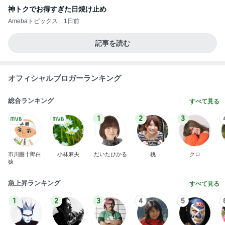
神トクでお得すぎた日焼け止め
Amebaトピックス
1日前
記事を読む
オフィシャルブロガーランキング
総合ランキング
すべて見る
1
2
3
市川團十郎白
小林麻央
だいたひかる
桃
クロ
猿
急上昇ランキング
すべて見る
1
2
3
4
5