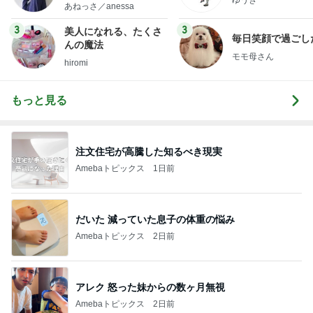
little minimalist's bea
あねっさ／anessa
uty colum
3
3
美人になれる、たくさ
毎日笑顔で過ごし
んの魔法
モモ母さん
hiromi
もっと見る
注文住宅が高騰した知るべき現実
Amebaトピックス
1日前
だいた 減っていた息子の体重の悩み
Amebaトピックス
2日前
アレク 怒った妹からの数ヶ月無視
Amebaトピックス
2日前