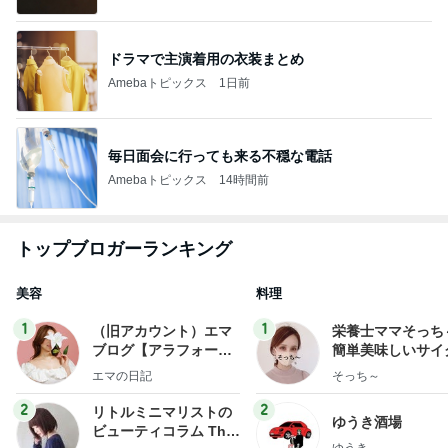
ドラマで主演着用の衣装まとめ
Amebaトピックス
1日前
毎日面会に行っても来る不穏な電話
Amebaトピックス
14時間前
トップブロガーランキング
美容
料理
1
1
（旧アカウント）エマ
栄養士ママそっち
ブログ【アラフォー会
簡単美味しいサイ
社売却セカンドライ
献立
エマの日記
そっち～
フ】
2
2
リトルミニマリストの
ゆうき酒場
ビューティコラム The
ゆうき