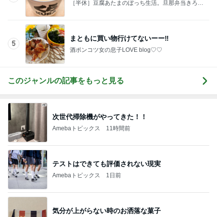
［半休］豆腐あたまのぼっち生活。旦那弁当きろく
はお休み中
まともに買い物行けてないーー‼︎
5
酒ポンコツ女の息子LOVE blog♡♡
このジャンルの記事をもっと見る
次世代掃除機がやってきた！！
Amebaトピックス
11時間前
テストはできても評価されない現実
Amebaトピックス
1日前
気分が上がらない時のお洒落な菓子