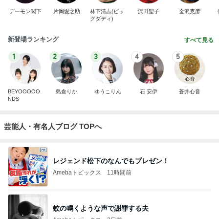
デーモン閣下
片岡愛之助
林下清志(ビッ
沢田聖子
金沢克彦
グダディ)
新登場ランキング
すべて見る
1
2
3
4
5
BEYOOOOO
島倉りか
ゆうこりん
石 安伊
蒼井心音
NDS
芸能人・有名人ブログ TOPへ
レジェンド松下のなんでもプレゼン！
Amebaトピックス
11時間前
蚊の鳴くような声で謝罪する夫