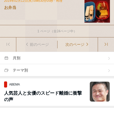
2014年02月12日(水) 09時30分05秒
・
料理
お弁当
1
ページ（全
24
ページ中）
前のページ
次のページ
月別
テーマ別
ABEMA
人気芸人と女優のスピード離婚に衝撃
の声