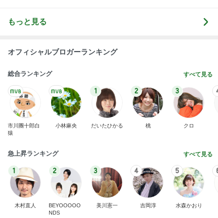
もっと見る
オフィシャルブロガーランキング
総合ランキング
すべて見る
1
2
3
市川團十郎白
小林麻央
だいたひかる
桃
クロ
猿
急上昇ランキング
すべて見る
1
2
3
4
5
木村直人
BEYOOOOO
美川憲一
吉岡淳
水森かおり
NDS