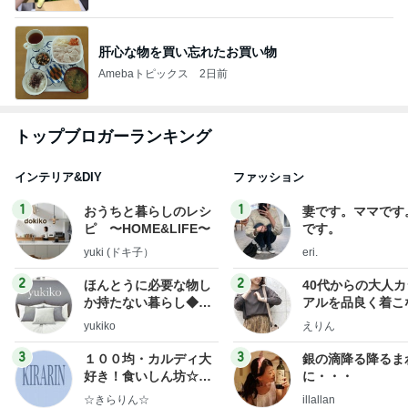
肝心な物を買い忘れたお買い物
Amebaトピックス
2日前
トップブロガーランキング
インテリア&DIY
ファッション
1
1
おうちと暮らしのレシ
妻です。ママです
ピ 〜HOME&LIFE〜
です。
yuki (ドキ子）
eri.
2
2
ほんとうに必要な物し
40代からの大人
か持たない暮らし◆Ke
アルを品良く着こ
ep Life Simple◆〜イ
ファッションブロ
yukiko
えりん
ンテリアのきろく〜
3
3
１００均・カルディ大
銀の滴降る降るま
好き！食いしん坊☆き
に・・・
らりん☆のブログ
☆きらりん☆
illallan