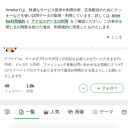
ﾊﾟｰﾃｨｰﾄﾞﾚｽ ﾏｲﾙﾋﾟｱ2011いだDiary
アプリをダウンロードして
ブログの更新通知
を受け取りまし
開く
ょう。
ﾊﾟｰﾃｨｰﾄﾞﾚｽ ﾏｲﾙﾋﾟｱ2011いだDiary
ﾊﾟｰﾃｨｰﾄﾞﾚｽ、マイルピア‼ いだが日々の日記をお送りさせていただきます‼ L
OVE ドレス‼ LOVE ファッション‼ 各種お問い合わせもお気軽にどうぞ‼
(プライベートブログでもありますので返信お時間かかる旨よろしくお願いい
たします‼)
49
1.8k
フォロー
フォロワー
投稿
一覧
人気
画像
テーマ