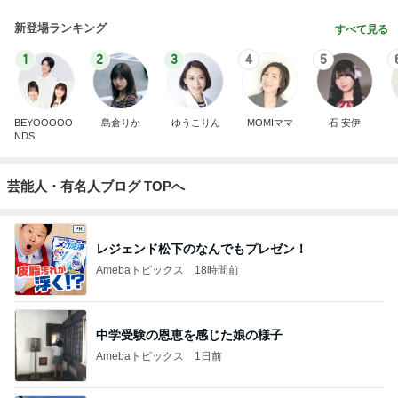
新登場ランキング
すべて見る
1
2
3
4
5
BEYOOOOO
島倉りか
ゆうこりん
MOMIママ
石 安伊
NDS
芸能人・有名人ブログ TOPへ
レジェンド松下のなんでもプレゼン！
Amebaトピックス
18時間前
中学受験の恩恵を感じた娘の様子
Amebaトピックス
1日前