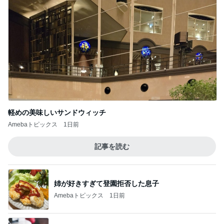
黒ずみや小傷がついたカルティエ
Amebaトピックス
1日前
記事を読む
大浦龍宇一 子供に頼まれ描いた絵
Amebaトピックス
15時間前
39.9度の高熱で察してくれた夫の行動
Amebaトピックス
1日前
高橋英樹 ハリ治療の後に二色蕎麦
Amebaトピックス
1日前