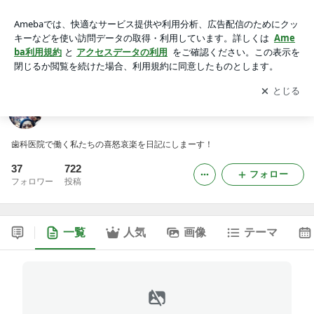
松本陽子デンタルクリニックスタッフ日記
アプリをダウンロードして
ブログの更新通知
を受け取りまし
開く
ょう。
松本陽子デンタルクリニックスタッフ日記
歯科医院で働く私たちの喜怒哀楽を日記にしまーす！
37
722
フォロー
フォロワー
投稿
一覧
人気
画像
テーマ