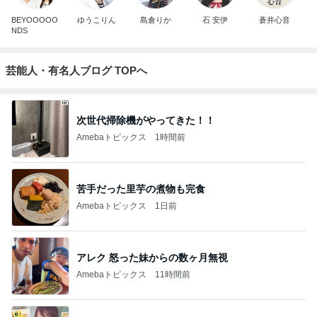
BEYOOOOO
ゆうこりん
島倉りか
石 安伊
蒼井心音
NDS
芸能人・有名人ブログ TOPへ
次世代掃除機がやってきた！！
Amebaトピックス
1時間前
苦手だった里芋の煮物も完食
Amebaトピックス
1日前
アレク 怒った妹からの数ヶ月無視
Amebaトピックス
11時間前