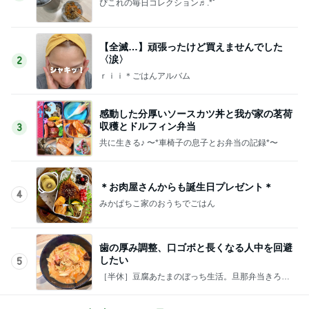
ぴこれの毎日コレクション♬.*ﾟ
【全滅…】頑張ったけど買えませんでした
〈涙〉
2
ｒｉｉ＊ごはんアルバム
感動した分厚いソースカツ丼と我が家の茗荷
収穫とドルフィン弁当
3
共に生きる♪ 〜*車椅子の息子とお弁当の記録*〜
＊お肉屋さんからも誕生日プレゼント＊
4
みかぱちこ家のおうちでごはん
歯の厚み調整、口ゴボと長くなる人中を回避
したい
5
［半休］豆腐あたまのぼっち生活。旦那弁当きろく
はお休み中