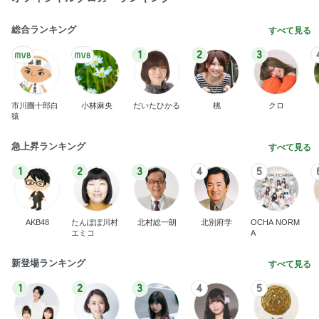
総合ランキング
すべて見る
1
2
3
市川團十郎白
小林麻央
だいたひかる
桃
クロ
猿
急上昇ランキング
すべて見る
1
2
3
4
5
AKB48
たんぽぽ川村
北村総一朗
北別府学
OCHA NORM
エミコ
A
新登場ランキング
すべて見る
1
2
3
4
5