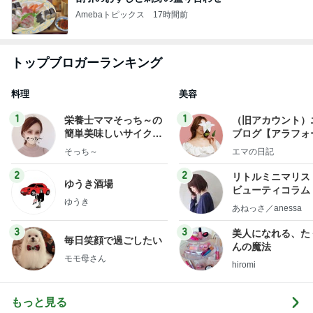
Amebaトピックス
17時間前
トップブロガーランキング
料理
美容
1
1
栄養士ママそっち～の
（旧アカウント）
簡単美味しいサイクル
ブログ【アラフォ
献立
社売却セカンドラ
そっち～
エマの日記
フ】
2
2
リトルミニマリス
ゆうき酒場
ビューティコラム 
ゆうき
little minimalist'
あねっさ／anessa
uty colum
3
3
美人になれる、た
毎日笑顔で過ごしたい
んの魔法
モモ母さん
hiromi
もっと見る