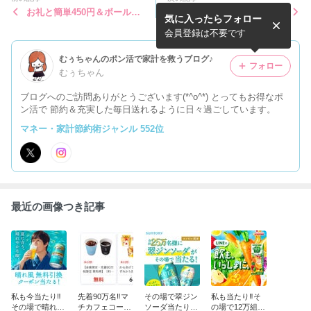
お礼と簡単450円＆ボールペ
ライフメディアに登録してみ
気に入ったらフォロー
ン❤︎
ました♪
会員登録は不要です
むぅちゃんのポン活で家計を救うブログ♪
フォロー
むぅちゃん
ブログへのご訪問ありがとうございます(*^o^*) とってもお得なポ
ン活で 節約＆充実した毎日送れるように日々過ごしています。
マネー・家計節約術ジャンル 552位
最近の画像つき記事
私も今当たり‼︎
先着90万名‼︎マ
その場で翠ジン
私も当たり‼︎そ
その場で晴れ風
チカフェコーヒ
ソーダ当たりま
の場で12万組24