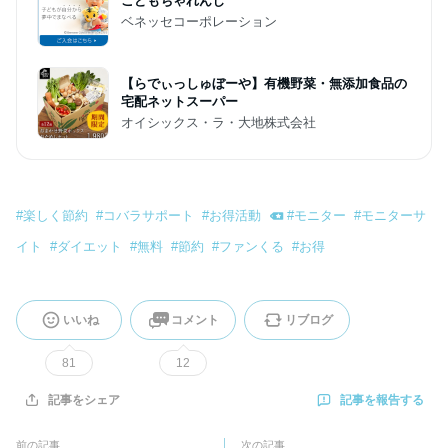
こどもちゃれんじ
ベネッセコーポレーション
【らでぃっしゅぼーや】有機野菜・無添加食品の
宅配ネットスーパー
オイシックス・ラ・大地株式会社
#
楽しく節約
#
コバラサポート
#
お得活動
#
モニター
#
モニターサ
イト
#
ダイエット
#
無料
#
節約
#
ファンくる
#
お得
いいね
コメント
リブログ
81
12
記事を報告する
記事をシェア
前の記事
次の記事