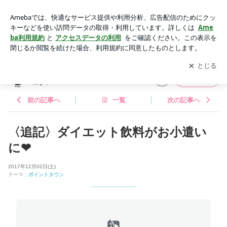
〈追記〉ダイエット飲料がお小遣いに❤︎ | むぅちゃんのポン活
で家計を救うブログ♪
アプリをダウンロードして
ブログの更新通知
を受け取りまし
開く
ょう。
むぅちゃんのポン活で家計を救うブ
フォロー
ログ♪
前の記事へ
一覧
次の記事へ
〈追記〉ダイエット飲料がお小遣い
に❤︎
2017年12月02日(土)
テーマ：
ポイントタウン