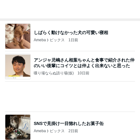
しばらく動けなかった犬の可愛い寝相
Amebaトピックス
1日前
アンジャ児嶋さん相葉ちゃんと食事で紹介された仲
のいい後輩にコイツとは仲よく出来ないと思った
喋り場ならぬ語り場(仮)
10日前
SNSで見掛け一目惚れしたお菓子缶
Amebaトピックス
2日前