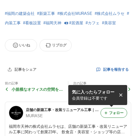
#
福岡の建築会社
#
新築工事
#
株式会社MURASE
#
株式会社ムラセ
#
内装工事
#
看板設置
#
福岡天神
#
居酒屋
#
カフェ
#
美容室
いいね
リブログ
記事を報告する
記事をシェア
前の記事
次の記事
小規模なオフィスの空間を作
店舗のフローリングの豆知識
気に入ったらフォロー
るポイントとは？
会員登録は不要です
店舗の新築工事・改装リニューアル工事｜株式会社ムラセ
フォロー
MURASE
福岡市天神の株式会社ムラセは、店舗の新築工事・改装リニューア
ル工事に関わって創業23年。 飲食店・美容室・ショップ等の店舗