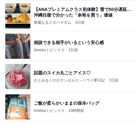
【ANAプレミアムクラス初体験】雷で50分遅延…
沖縄往復で分かった「余裕を買う」価値
華麗なるスタバマダム
3日前
相談できる相手がいるという安心感
Amebaトピックス
2日前
話題のスイカ丸ごとアイス♡
さとみるくのロサンゼルス⇔ハワイ夢日記
7日前
ご飯が柔らかいままの保冷バッグ
Amebaトピックス
19時間前