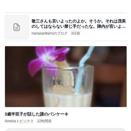
敬三さんも言いよったのよか。そうか。それは茂美
のしてはならない禁じ手だったな。陣内が言いよる
のよ
nanasantojiroのブログ
3日前
3歳半双子が話した謎のパンケーキ
Amebaトピックス
22時間前