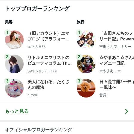
トップブロガーランキング
美容
旅行
1
1
（旧アカウント）エマ
「吉田さんちのフ
ブログ【アラフォー会
リー日記」Powere
社売却セカンドライ
y Ameba 吉田さ
エマの日記
吉田さんファミリー
フ】
ミリーオフィシャ
ログ
2
2
リトルミニマリストの
☆やまあこ☆さん
ビューティコラム The
ィズニー日記
little minimalist's bea
あねっさ／anessa
☆やまあこ☆
uty colum
3
3
美人になれる、たくさ
日々是甘露2〜デ
んの魔法
ー風味〜
hiromi
甘露
もっと見る
オフィシャルブロガーランキング