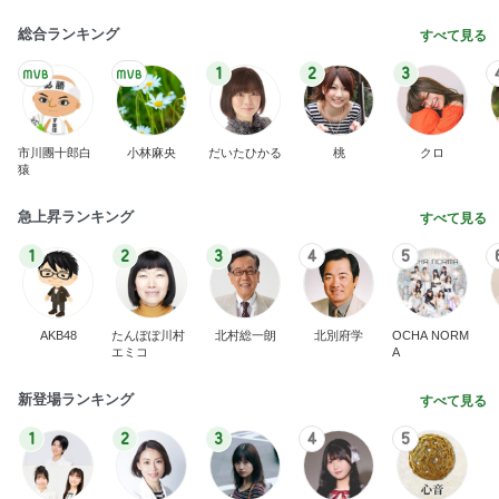
総合ランキング
すべて見る
1
2
3
市川團十郎白
小林麻央
だいたひかる
桃
クロ
猿
急上昇ランキング
すべて見る
1
2
3
4
5
AKB48
たんぽぽ川村
北村総一朗
北別府学
OCHA NORM
エミコ
A
新登場ランキング
すべて見る
1
2
3
4
5