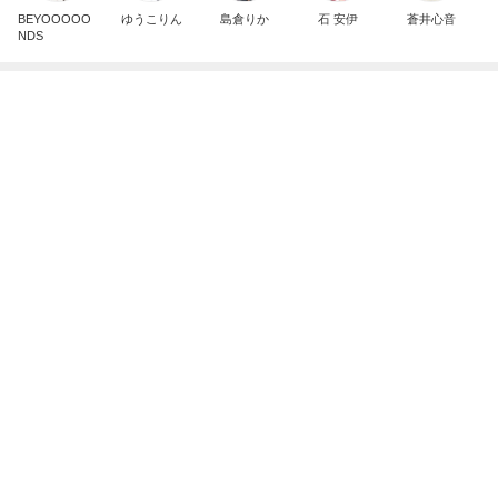
BEYOOOOO
ゆうこりん
島倉りか
石 安伊
蒼井心音
NDS