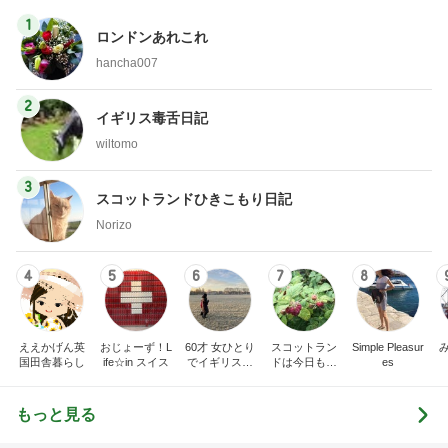
1
ロンドンあれこれ
hancha007
2
イギリス毒舌日記
wiltomo
3
スコットランドひきこもり日記
Norizo
4
5
6
7
8
ええかげん英
おじょーず！L
60才 女ひとり
スコットラン
Simple Pleasur
国田舎暮らし
ife☆in スイス
でイギリスに
ドは今日も曇
es
移住
り空
もっと見る