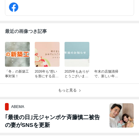
をはじめ、戸建てや医療施設、マンション等も承っております。
最近の画像つき記事
「冬」の新築工
2026年も“想い
2025年もありが
年末の店舗清掃
事対策！
を形にする店舗
とうございまし
で、新しい年を
づくり”を大切
た！
気持ちよく迎え
に。
るために
もっと見る
ABEMA
｢最後の日｣元ジャンポケ斉藤慎二被告
の妻がSNSを更新