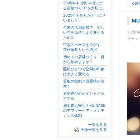
2026年も“想いを形にす
建
る店舗づくり”を大切に。
2025年もありがとうござ
いました！
M
年末の店舗清掃で、新し
2020
い年を気持ちよく迎える
ために
テーマ
空きスペースを活かす、
造作家具という選択
初めての店舗づくり、何
から始めますか？
照明ひとつで空間の印象
は大きく変わる
看板の役割と設置時の注
意！
素材選びのポイントとお
すすめ
施工後も安心！MURASE
のアフターケア・メンテ
ナンス体制
一覧を見る
画像一覧を見る