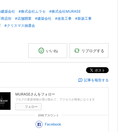
の建築会社
#株式会社ムラセ
#株式会社MURASE
町商店街
#店舗開業
#建築会社
#改装工事
#新築工事
町
#クリスマス抽選会
リブログする
いいね
ポスト
記事を報告する
MURASE
さんをフォロー
ブログの更新情報が受け取れて、アクセスが簡単になります
フォロー
SNSアカウント
Facebook