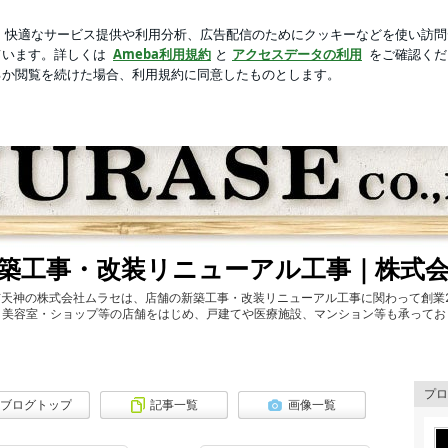
ビーフとコロッケ
芸能人ブログ
人気ブログ
新規登録
の新築工事・改装リニューアル工事｜株式会社ムラセ
築工事・改装リニューアル工事｜株式
天神の株式会社ムラセは、店舗の新築工事・改装リニューアル工事に関わって創業
・美容室・ショップ等の店舗をはじめ、戸建てや医療施設、マンション等も承ってお
プロ
ブログトップ
記事一覧
画像一覧