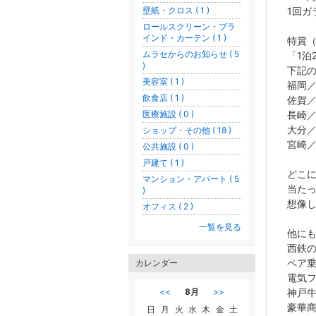
1回ガ
壁紙・クロス ( 1 )
ロールスクリーン・ブラ
インド・カーテン ( 1 )
特賞（
ムラセからのお知らせ ( 5
「1泊
)
下記の
美容室 ( 1 )
福岡
飲食店 ( 1 )
佐賀／
長崎
医療施設 ( 0 )
大分／A
ショップ・その他 ( 18 )
宮崎
公共施設 ( 0 )
戸建て ( 1 )
どこ
マンション・アパート ( 5
当た
)
想像
オフィス ( 2 )
一覧を見る
他に
西鉄のT
ペア
カレンダー
電気
神戸
<<
8月
>>
豪華
日
月
火
水
木
金
土