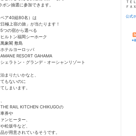
ＴＥＬ 
ラポン抽選に参加できます。
ＦＡＸ 
公式
ペア40組80名）は
2日極上宿の旅」が当たります！
5つの宿から選べる
／ヒルトン福岡シーホーク
※
萬象閣 敷島
／ホテルヨーロッパ
MANE RESORT GAHAMA
／シェラトン・グランデ・オーシャンリゾート
に泊まりたいかなと、
ってもないのに
してしまいます。
も、
HE RAIL KITCHEN CHIKUGOの
乗車券や
ファンヒーター、
牛や松坂牛など、
商品が用意されているそうです。