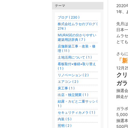
202
テーマ
1年、
ブログ ( 230 )
先月
株式会社ムラセのブログ (
274 )
日本
MURASEの分かりやすい
ムラ
建築用語辞典 ( 7 )
とて
店舗新築工事・改装・修
理 ( 11 )
さら
土地活用について ( 1 )
「新
看板取付•修繕•取り替え
12月
( 1 )
クリ
リノベーション ( 2 )
エアコン ( 2 )
ガラ
床工事 ( 1 )
抽選
出店・独立開業 ( 1 )
師走
結露・カビと二重サッシ (
1 )
ガラ
セキュリティカメラ ( 1 )
5,0
内装 ( 5 )
抽選本
照明 ( 2 )
500