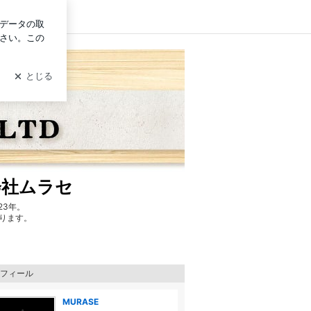
ログイン
会社ムラセ
23年。
ります。
フィール
MURASE