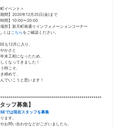
天町イベント＞
期間】2020年12月25日(金)まで
時間】10:00〜20:00
選場所】新天町南通りインフォメーションコーナー
しくは
こちら
をご確認ください。
ASEも12月に入り、
賑やかさと
が年末工程になったため、
だしくなってきました！
いう時こそ、
引き締めて、
組んでいこうと思います！
****************************************************
タッフ募集】
ASEでは現在スタッフを募集
おります。
問やお問い合わせなどがございましたら、