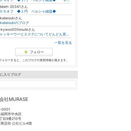
abbeh-20341さん
０％オフ ◆１円 ペルシャ絨毯◆
akabesukiさん
takabesukiのブログ
ackywoo000esuteさん
ジャッキーウーとエステについてどんどん更新笑
一覧を見る
フォロー
フォローすると、このブログの更新情報が届きます。
に入りブログ
会社MURASE
-0001
県福岡市中央区
丁目9番210号
商店街 公社ビル4階