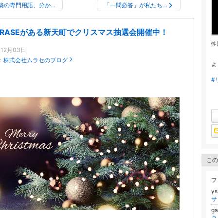
築の専門用語、分か…
「一問必答」が私たち…
URASEがある新天町でクリスマス抽選会開催中！
性
年12月03日
：
株式会社ムラセのブログ
よ
#
この
フ
y
g