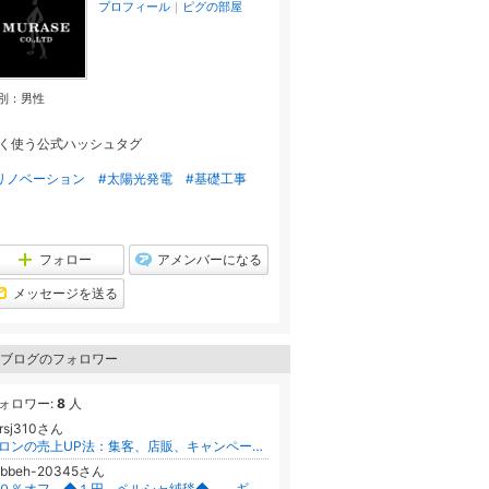
プロフィール
｜
ピグの部屋
別：
男性
く使う公式ハッシュタグ
リノベーション
#太陽光発電
#基礎工事
フォロー
アメンバーになる
メッセージを送る
ブログのフォロワー
ォロワー:
8
人
srsj310さん
サロンの売上UP法：集客、店販、キャンペーン成功術（コスパ・タイパ重視）
abbeh-20345さん
９０％オフ ◆１円 ペルシャ絨毯◆ ギャッベ