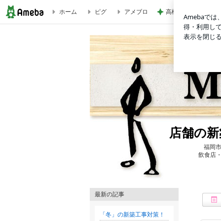
ホーム
ピグ
アメブロ
高橋英樹 ロースト
MURASEがある新天町でクリスマス抽選会開催中！ | 店舗
店舗の新
福岡市
飲食店
最新の記事
「冬」の新築工事対策！