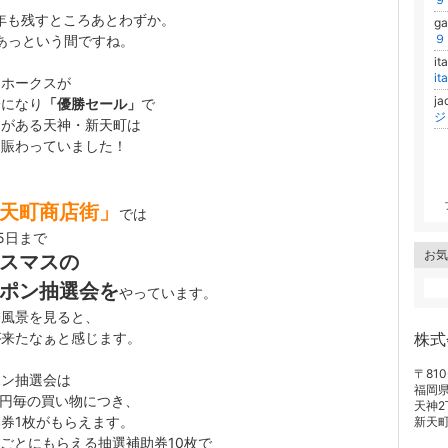
0年も残すところあとわずか。
g
９
あっという間ですね。
it
i
はホークスが
j
一になり
「優勝セール」
で
セがある天神・新天町は
も賑わっていました！
に
天町商店街」
では
25日まで
お気
スマスの
ポン抽選会を
やっています。
会風景を見ると、
が来たなぁと感じます。
株式
〒810
ポン抽選会は
福岡
00円毎の買い物につき、
天神2
券1枚がもらえます。
新天町
円ごとにもらえる抽選補助券10枚で